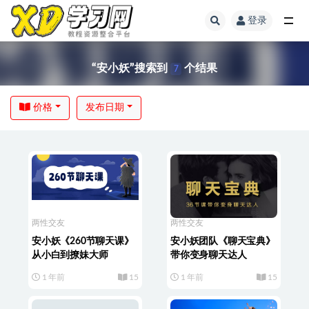
登录
“安小妖”搜索到
个结果
7
价格
发布日期
两性交友
两性交友
安小妖《260节聊天课》
安小妖团队《聊天宝典》
从小白到撩妹大师
带你变身聊天达人
1 年前
15
1 年前
15