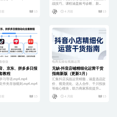
战技巧。课程涵盖账号诊断、新...
月前
15
4 月前
15
络创业
电商实操
短视频运营
音、京东、拼多多日报
无缺·抖音店铺精细化运营干货
套教程
指南新版（更新3月）
学习导语.mp4.mp4
汇集抖店实战运营精髓，涵盖选品定
2文件夹存放规则.mp4.mp4
价、视觉优化、达人合作、千川投放
等核心模块，助力商家系统提升...
月前
15
4 月前
15