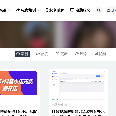
兴趣
电商培训
安卓破解
电脑绿化
登
最新
热度
更新
评论
随机
电脑绿化版
·拼多多+抖音小店无货
抖音视频解析器v3.1.0抖音去水