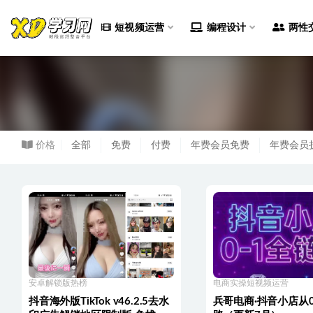
短视频运营
编程设计
两性
全部
价格
全部
免费
付费
年费会员免费
年费会员
安卓解锁版
热榜
电商实操
短视频运营
抖音海外版TikTok v46.2.5去水
兵哥电商·抖音小店从