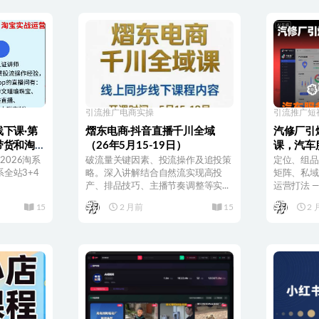
引流推广
电商实操
引流推广
短
下课·第
熠东电商·抖音直播千川全域
汽修厂引
带货和淘宝
（26年5月15-19日）
课，汽车
2026淘系
破流量关键因素、投流操作及追投策
定位、组品
系全站3+4
略。深入讲解结合自然流实现高投
矩阵、私域
产、排品技巧、主播节奏调整等实...
运营打法 —
15
2 月前
15
2 