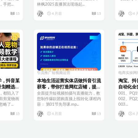
手把...
林枫2025直播算法现场起...
15
4 月前
15
4 
引流推广
短视频运营
电商实操
网
学，抖音某
本地生活运营实体店做抖音引流
淘宝、抖
计划精选独
获客，带你打造网红店铺，提升
自动化全
曝光，打造爆款
，都陷入了
全面提升短视频拍摄与直播能力，教
001、PQ1
剪剪宠物画
您制作爆款团购直接上线转化 课程内
002、PQ
略了...
容： 第01节先导课.mp...
003...
15
4 月前
15
4 