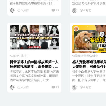
在海量的信息流中精准引流？如...
规违禁词与新手常见误区，
3 月前
15
4 月前
AI教程
引流推广
短视频运营
网络创业
抖音某博主的AI情感故事第一人
感人宠物赛道视频教
称解说视频教学，条条爆款，撸
大佬课程，可做伙伴
创作伙伴计划收益
家收益
情感赛道，永远不缺流量 视频内容来
很多小白做感人宠物赛道
源网友分享的真实情感故事，用漫画
一个误区：以为只要随便
图片与伤感的配音结合，让大...
面、配个音乐就够了，却忽
4 月前
15
4 月前