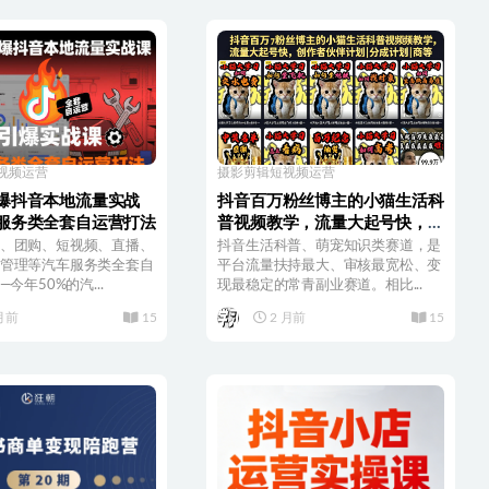
视频运营
摄影剪辑
短视频运营
爆抖音本地流量实战
抖音百万粉丝博主的小猫生活科
服务类全套自运营打法
普视频教学，流量大起号快，创
作者伙伴计划|分成计划|商单|收
、团购、短视频、直播、
抖音生活科普、萌宠知识类赛道，是
管理等汽车服务类全套自
徒等
平台流量扶持最大、审核最宽松、变
—今年50%的汽...
现最稳定的常青副业赛道。相比...
月前
15
2 月前
15