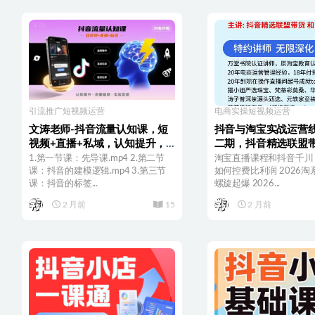
引流推广
短视频运营
电商实操
短视频运营
文涛老师-抖音流量认知课，短
抖音与淘宝实战运营线
视频+直播+私域，认知提升，
二期，抖音精选联盟
闪电开悟
实战运营
1.第一节课：先导课.mp4 2.第二节
淘宝直播课程和抖音千川 
课：抖音的建模逻辑.mp4 3.第三节
如何控费比利润 2026淘
课：抖音的标签...
螺旋起爆 2026...
2 月前
15
2 月前