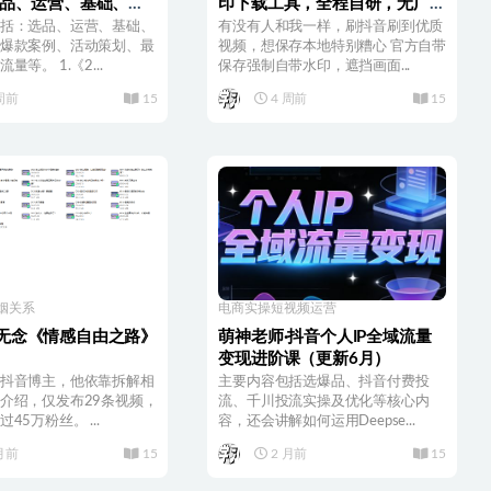
选品、运营、基础、付
印下载工具，全程自研，无广
爆款案例等
告、不收费
括：选品、运营、基础、
有没有人和我一样，刷抖音刷到优质
爆款案例、活动策划、最
视频，想保存本地特别糟心 官方自带
量等。 1.《2...
保存强制自带水印，遮挡画面...
周前
15
4 周前
15
姻关系
电商实操
短视频运营
无念《情感自由之路》
萌神老师·抖音个人IP全域流量
变现进阶课（更新6月）
抖音博主，他依靠拆解相
主要内容包括选爆品、抖音付费投
介绍，仅发布29条视频，
流、千川投流实操及优化等核心内
45万粉丝。 ...
容，还会讲解如何运用Deepse...
月前
15
2 月前
15