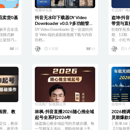
电脑绿化版
引流推广
电
店卖货0基
抖音无水印下载器DY Video
盗坤·抖
Downloader v0.0.9多功能管理
带货与直播
器
解开店全流
DY Video Downloader 是一款面向抖
狂朝学苑系
现模式解
音 Web 端的桌面级视频下载与内容
期、12期、
架技巧...
归档...
音、小红书、
15
3 月前
15
3 
引流推广
短视频运营
吉他学习
练营、教
林枫-抖音直播2026随心推全域
2026
起号全系列2026年
灵鼓爆款D
定位，教你
涵盖随心推全域起号的关键步骤。每
│ 歌单.tx
号，避开违
一节都深入浅出，帮助你快速上手。
【正版母带音质】