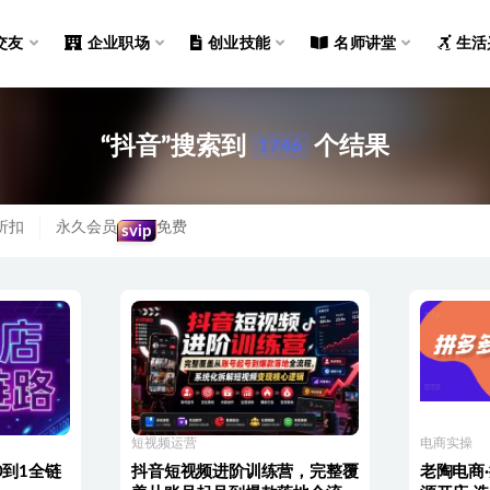
交友
企业职场
创业技能
名师讲堂
生活
“抖音”搜索到
个结果
1746
折扣
永久会员
免费
svip
短视频运营
电商实操
0到1全链
抖音短视频进阶训练营，完整覆
老陶电商