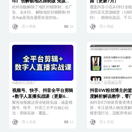
印广告解锁地区限制版 免拔卡
路（更新7月）
无锁区
此特别版解除了地区封锁限制，去广
覆盖抖音小店从0到1全
告、去水印、 解除地区封锁限制 抖
含抖店无货源铺货（1688
音App是现在最受欢迎的短...
抖）、精细化选品、千川..
1 周前
38
2 周前
AI教程
引流推广
引流推广
短视频运营
视频号、快手、抖音全平台剪辑
抖音8W粉丝博主的
+数字人直播实战课（更新6
度解析解说教学，零
月）​
伴计划与精选独家，
聚焦短视频运营全链路实战，涵盖​​视
由抖音8万粉体育垂类博
频号、快手、抖音​​三大平台核心玩
益1k+
授，专注篮球人物深度解
法：剪辑实操​​：覆盖...
槛变现打法，适配所有短视
1 月前
15
1 月前