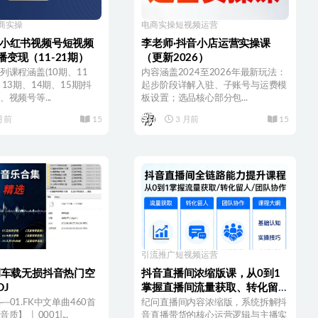
商实操
电商实操
短视频运营
音小红书视频号短视频
李老师·抖音小店运营实操课
变现（11-21期）
（更新2026）
列课程涵盖(10期、11
内容涵盖2024至2026年最新玩法：
13期、14期、15期)抖
起步阶段详解入驻、子账号与运费模
视频号等...
板设置；选品核心部分包...
月前
15
3 月前
15
引流推广
短视频运营
精调车载无损抖音热门空
抖音直播间浓缩版课，从0到1
J
掌握直播间流量获取、转化留
人、团队协作的全链路能力
t ├─01.FK中文单曲460首
纪问直播间内容浓缩版，系统拆解抖
 │ 0001 ̵...
音直播带货的核心运营逻辑与主播实