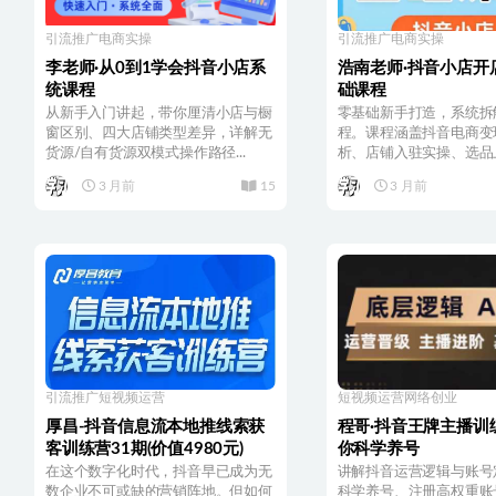
引流推广
电商实操
引流推广
电商实操
李老师·从0到1学会抖音小店系
浩南老师·抖音小店开
统课程
础课程
从新手入门讲起，带你厘清小店与橱
零基础新手打造，系统拆
窗区别、四大店铺类型差异，详解无
程。课程涵盖抖音电商变
货源/自有货源双模式操作路径...
析、店铺入驻实操、选品上
3 月前
15
3 月前
引流推广
短视频运营
短视频运营
网络创业
厚昌-抖音信息流本地推线索获
程哥·抖音王牌主播训
客训练营31期(价值4980元)
你科学养号
在这个数字化时代，抖音早已成为无
讲解抖音运营逻辑与账号
数企业不可或缺的营销阵地。但如何
科学养号、注册高权重账