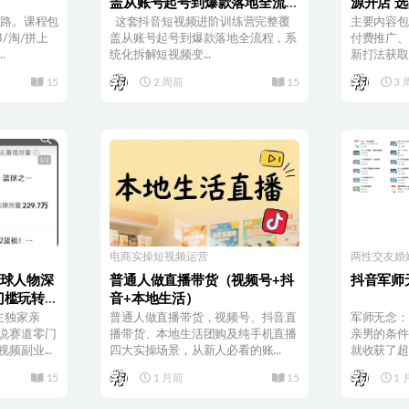
盖从账号起号到爆款落地全流
源开店 
程，系统化拆解短视频变现核心
费推广、
链路。课程包
这套抖音短视频进阶训练营完整覆
主要内容包
/淘/拼上
逻辑
盖从账号起号到爆款落地全流程，系
付费推广、
.
统化拆解短视频变...
新打法获取流
15
2 周前
15
3 
电商实操
短视频运营
两性交友
婚
篮球人物深
普通人做直播带货（视频号+抖
抖音军师
门槛玩转伙
音+本地生活）
单日稳定收
主独家亲
普通人做直播带货，视频号、抖音直
军师无念：
说赛道零门
播带货、本地生活团购及纯手机直播
亲男的条件
频副业...
四大实操场景，从新人必看的账...
就收获了超过
15
1 月前
15
1 