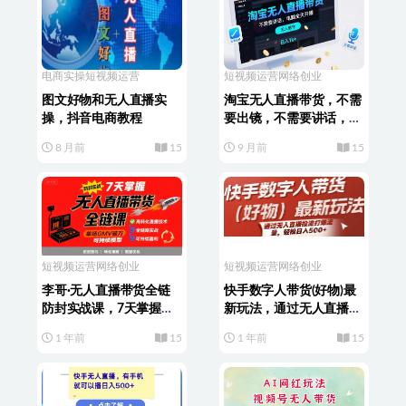
电商实操
短视频运营
短视频运营
网络创业
图文好物和无人直播实
淘宝无人直播带货，不需
操，抖音电商教程
要出镜，不需要讲话，电
脑全天开播，轻松上手
8 月前
15
9 月前
15
短视频运营
网络创业
短视频运营
网络创业
李哥·无人直播带货全链
快手数字人带货(好物)最
防封实战课，7天掌握高
新玩法，通过无人直播投
转化直播技术，实现单场
流打爆流量，轻松日入5
1 年前
15
1 年前
15
GMV破万可持续模型
张