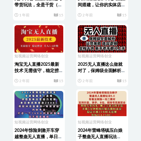
带货玩法，全是干货（保
间搭建，让你的实体店多
姆级教程）
一个拓客渠道
1 年前
15
2 年前
15
短视频运营
网络创业
短视频运营
网络创业
淘宝无人直播2025最新
2025无人直播这么做就
技术 无需值守，稳定捞
对了，保姆级全面解析，
金，月入5位数【揭秘】
全程干货，新手老手都可
2 年前
15
2 年前
15
上手
短视频运营
网络创业
短视频运营
网络创业
2024年惊险刺激开车穿
2024年雷峰塔镇压白娘
越整蛊无人直播，单日单
子整蛊无人直播玩法