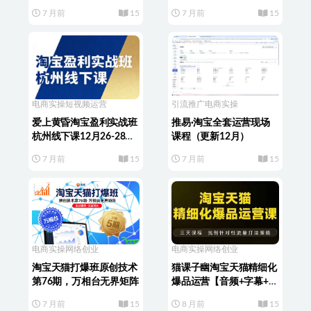
内容流
7 月前
15
7 月前
15
电商实操
短视频运营
引流推广
电商实操
爱上黄昏淘宝盈利实战班
推易·淘宝全套运营现场
杭州线下课12月26-28日
课程（更新12月）
（音频+字幕）
7 月前
15
7 月前
15
电商实操
网络创业
电商实操
网络创业
淘宝天猫打爆班原创技术
猫课子幽淘宝天猫精细化
第76期，万相台无界矩阵
爆品运营【音频+字幕+文
档】（11月22-24杭州线
7 月前
15
8 月前
15
下课）