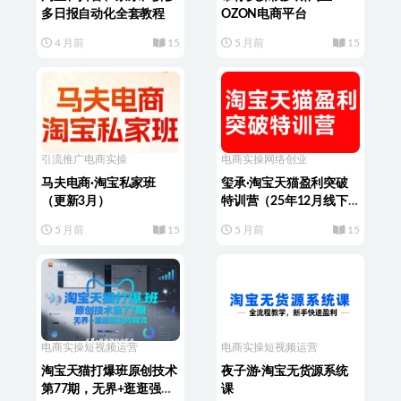
多日报自动化全套教程
OZON电商平台
4 月前
15
5 月前
15
引流推广
电商实操
电商实操
网络创业
马夫电商·淘宝私家班
玺承·淘宝天猫盈利突破
（更新3月）
特训营（25年12月线下
课）【音频+字幕】
5 月前
15
5 月前
15
电商实操
短视频运营
电商实操
短视频运营
淘宝天猫打爆班原创技术
夜子游·淘宝无货源系统
第77期，无界+逛逛强起
课