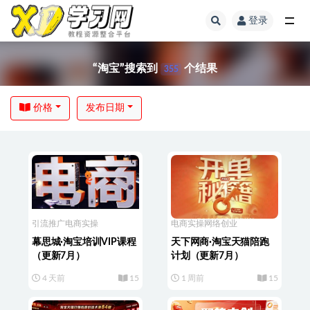
登录
“淘宝”搜索到
个结果
355
价格
发布日期
引流推广
电商实操
电商实操
网络创业
幕思城·淘宝培训VIP课程
天下网商·淘宝天猫陪跑
（更新7月）
计划（更新7月）
4 天前
15
1 周前
15