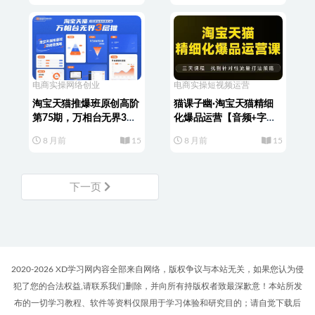
电商实操
网络创业
电商实操
短视频运营
淘宝天猫推爆班原创高阶
猫课子幽·淘宝天猫精细
第75期，万相台无界3层
化爆品运营【音频+字幕
推
+文档】（9月12-14杭州
8 月前
15
8 月前
15
线下课）
下一页
2020-2026 XD学习网内容全部来自网络，版权争议与本站无关，如果您认为侵
犯了您的合法权益,请联系我们删除，并向所有持版权者致最深歉意！本站所发
布的一切学习教程、软件等资料仅限用于学习体验和研究目的；请自觉下载后