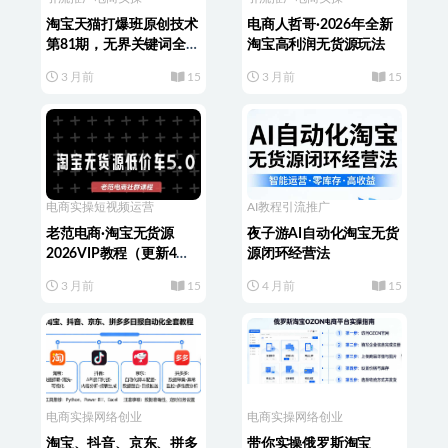
淘宝天猫打爆班原创技术
电商人哲哥·2026年全新
第81期，无界关键词全域
淘宝高利润无货源玩法
起爆实战课
3 月前
15
3 月前
15
电商实操
短视频运营
AI教程
引流推广
老范电商·淘宝无货源
夜子游AI自动化淘宝无货
2026VIP教程（更新4
源闭环经营法
月）
3 月前
15
4 月前
15
电商实操
网络创业
电商实操
网络创业
淘宝、抖音、京东、拼多
带你实操俄罗斯淘宝