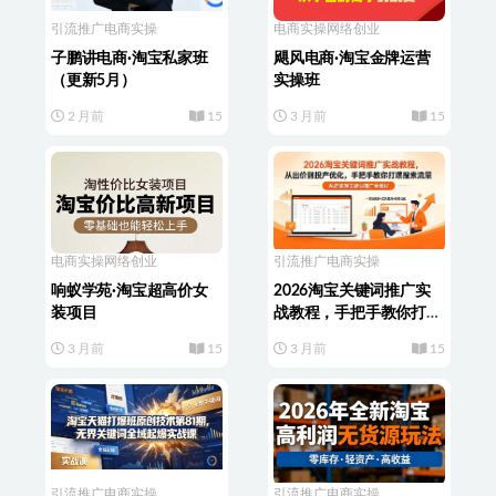
引流推广
电商实操
电商实操
网络创业
子鹏讲电商·淘宝私家班
飓风电商·淘宝金牌运营
（更新5月）
实操班
2 月前
15
3 月前
15
电商实操
网络创业
引流推广
电商实操
响蚁学苑·淘宝超高价女
2026淘宝关键词推广实
装项目
战教程，手把手教你打爆
搜索流量
3 月前
15
3 月前
15
引流推广
电商实操
引流推广
电商实操