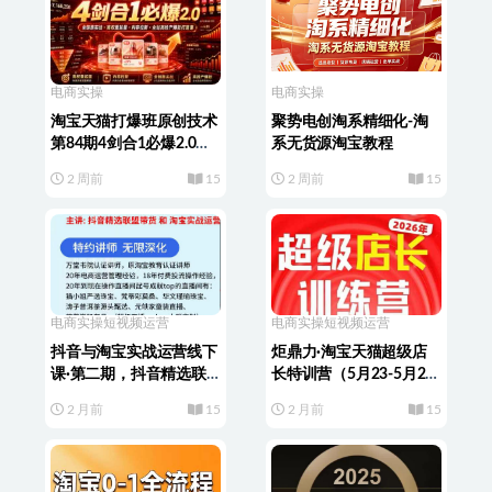
电商实操
电商实操
淘宝天猫打爆班原创技术
聚势电创淘系精细化-淘
第84期4剑合1必爆2.0全
系无货源淘宝教程
链路实战・高权重起量・
2 周前
15
2 周前
15
内容拉新・全站高投产爆
款打造课
电商实操
短视频运营
电商实操
短视频运营
抖音与淘宝实战运营线下
炬鼎力·淘宝天猫超级店
课·第二期，抖音精选联
长特训营（5月23-5月24
盟带货和淘宝实战运营
线下课）【音频+字幕
2 月前
15
2 月前
15
+pdf课件】