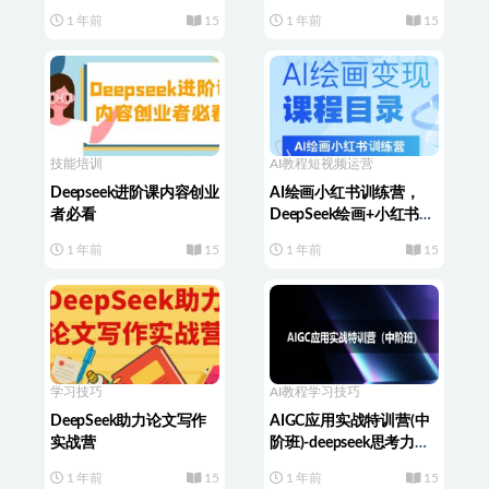
的AI编程课程
速上手指南
1 年前
15
1 年前
15
技能培训
AI教程
短视频运营
Deepseek进阶课内容创业
AI绘画小红书训练营，
者必看
DeepSeek绘画+小红书自
媒体变现全流程
1 年前
15
1 年前
15
学习技巧
AI教程
学习技巧
DeepSeek助力论文写作
AIGC应用实战特训营(中
实战营
阶班)-deepseek思考力
2025
1 年前
15
1 年前
15