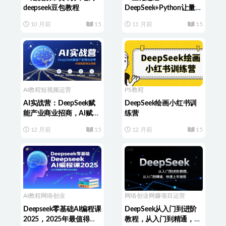
deepseek豆包教程
DeepSeek+Python让量化
交易插上翅膀价值298
10 月前
15
11 月前
15
AI教程
短视频运营
PS教程
AI实战营：DeepSeek赋
DeepSeek绘画小红书训
能产业商业招商，AI赋能
练营
招商全流程
12 月前
15
12 月前
15
AI教程
网络创业
网络创业
网赚项目运营
Deepseek零基础AI编程课
DeepSeek从入门到进阶
2025，2025年最值得学
教程，从入门到精通，快