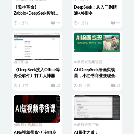
【监控革命】
DeepSeek：从入门到精
Zabbix+DeepSeek智能监
通+Ai指令
控：AI驱动的监控实战
7 月前
15
8 月前
15
语言汇编
AI教程
短视频运营
《DeepSeek接入Office等
AI+DeepSeek绘画实战
办公软件》打工人神器
营，小红书商业变现全流
程，AI技术大咖讲堂
8 月前
15
10 月前
15
AI教程
短视频运营
AI教程
语言汇编
AI短视频带货-万兴电商
AI量化之道：