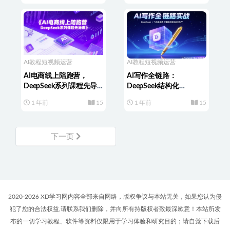
AI教程
短视频运营
AI教程
短视频运营
AI电商线上陪跑营，
AI写作全链路：
DeepSeek系列课程先导
DeepSeek结构化
课
Prompt+飞书多维表打造
1 年前
15
1 年前
15
爆款内容体系
下一页
2020-2026 XD学习网内容全部来自网络，版权争议与本站无关，如果您认为侵
犯了您的合法权益,请联系我们删除，并向所有持版权者致最深歉意！本站所发
布的一切学习教程、软件等资料仅限用于学习体验和研究目的；请自觉下载后