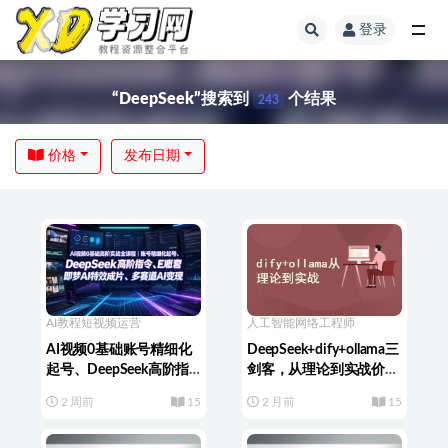
登录
“DeepSeek”搜索到
个结果
243
价格
发布日期
AI教程
短视频运营
人工智能
网络工程师
AI视频0基础账号精细化
DeepSeek+dify+ollama三
起号、DeepSeek高阶指
剑客，从理论到实战价值
令、即梦AI特效成片、多
199元
2 周前
15
2 月前
15
赛道AI短视频量产变现