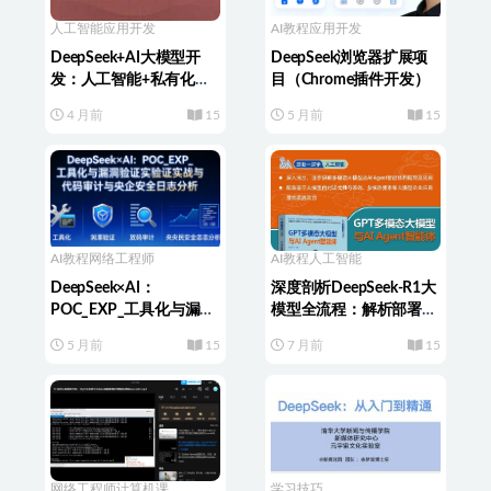
人工智能
应用开发
AI教程
应用开发
DeepSeek+AI大模型开
DeepSeek浏览器扩展项
发：人工智能+私有化部
目（Chrome插件开发）
署
4 月前
15
5 月前
15
AI教程
网络工程师
AI教程
人工智能
DeepSeek×AI：
深度剖析DeepSeek-R1大
POC_EXP_工具化与漏洞
模型全流程：解析部署训
验证实战与代码审计与央
练实战
5 月前
15
7 月前
15
企安全日志分析
网络工程师
计算机课
学习技巧