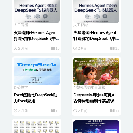
人工智能
人工智能
火星老师·Hermes Agent
火星老师·Hermes Agent
打造你的DeepSeek飞书
打造你的DeepSeek飞书
机器人
机器人
2 月前
15
2 月前
15
办公教学
AI教程
网赚项目运营
Excel伍陆七DeepSeek助
Deepseek+即梦+可灵AI
力Excel应用
古诗词动画制作实战课，
全流程手把手教学
2 月前
15
2 月前
15