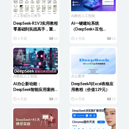
人工智能
办公教学
AI教程
人工智能
DeepSeek-R1V3实用教程
AI一键建站系统
零基础到实战高手，重塑
（DeepSeek+豆包
你的高效职业生涯
AI+Node.JS）
2 月前
15
4 月前
15
AI教程
人工智能
办公教学
AI办公新动能：
DeepSeek与Excel表格应
DeepSeek智能应用案例
用教程（价值129元）
实战指南289元
4 月前
15
4 月前
15