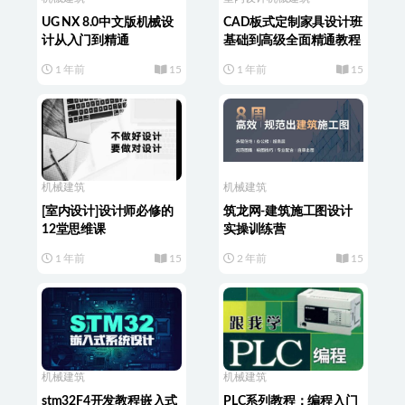
UG NX 8.0中文版机械设
CAD板式定制家具设计班
计从入门到精通
基础到高级全面精通教程
1 年前
15
1 年前
15
机械建筑
机械建筑
[室内设计]设计师必修的
筑龙网-建筑施工图设计
12堂思维课
实操训练营
1 年前
15
2 年前
15
机械建筑
机械建筑
stm32F4开发教程嵌入式
PLC系列教程：编程入门