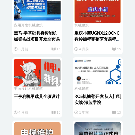
应用开发
机械建筑
机械建筑
黑马-零基础具身智能机
重庆小新UGNX12.0CNC
械臂实战项目开发全套课
数控编程完整两套课程加
工中心操机+UG简单易懂
3 月前
15
4 月前
15
平面设计
机械建筑
机械建筑
王亨利机甲载具全项设计
ROS机械臂开发,从入门到
实战-深蓝学院
4 月前
15
1 年前
15