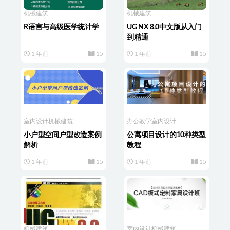
机械建筑
机械建筑
R语言与高级医学统计学
UG NX 8.0中文版从入门
到精通
1 年前
15
1 年前
15
室内设计
机械建筑
办公教学
室内设计
小户型空间户型改造案例
公寓项目设计的10种类型
解析
教程
1 年前
15
1 年前
15
机械建筑
室内设计
机械建筑