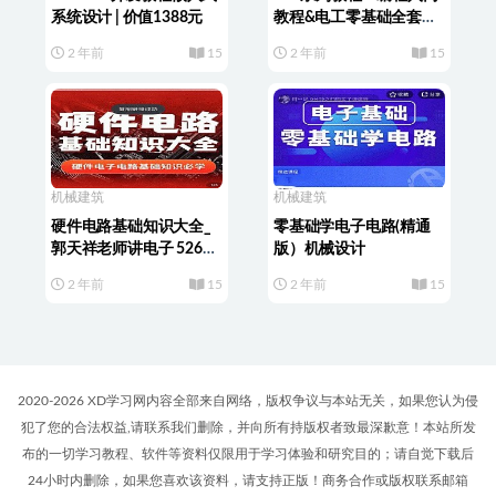
系统设计 | 价值1388元
教程&电工零基础全套
PLC编程&三菱西门子&书
2 年前
15
2 年前
15
籍
机械建筑
机械建筑
硬件电路基础知识大全_
零基础学电子电路(精通
郭天祥老师讲电子 526集
版）机械设计
视频
2 年前
15
2 年前
15
2020-2026 XD学习网内容全部来自网络，版权争议与本站无关，如果您认为侵
犯了您的合法权益,请联系我们删除，并向所有持版权者致最深歉意！本站所发
布的一切学习教程、软件等资料仅限用于学习体验和研究目的；请自觉下载后
24小时内删除，如果您喜欢该资料，请支持正版！商务合作或版权联系邮箱