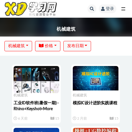
登录
机械建筑
机械建筑
价格
发布日期
机械建筑
机械建筑
工业ID软件班(暑假一期) ·
模拟IC设计进阶实践课程
Rhino+Keyshot+More
6 天前
15
2 月前
15