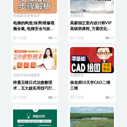
机械建筑
维修技术
机械建筑
电梯的构造|保养|维修视
高薪独立室内设计师VIP
频全集_电梯安全与故障
高级班课程_方案优化建
救援
材施工工程预算谈单沟通
1 年前
15
1 年前
15
视频教程【69.5G】
技能培训
机械建筑
机械建筑
梓晨五维日式治愈整理
侯老师10天学CAD二维
术，五大超实用技巧打造
三维
温馨有爱的家
1 年前
15
1 年前
15