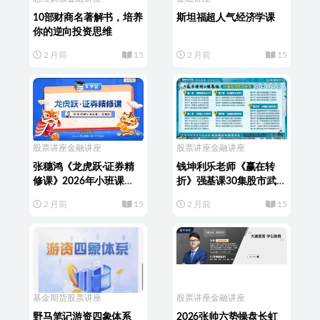
10部财商名著解书，培养
斯坦福超人气经济学课
你的逆向投资思维
2 月前
15
2 月前
15
股票讲座
金融讲座
股票讲座
金融讲座
张穗鸿《龙虎跃·证券精
钱坤利乐老师《赢在转
修课》2026年小班课
折》强基课30集股市武功
（进阶+高阶）
秘笈+指标资料
2 月前
15
2 月前
15
基金期货
股票讲座
股票讲座
金融讲座
野马笔记游资四象体系
2026张帅六势操盘长虹