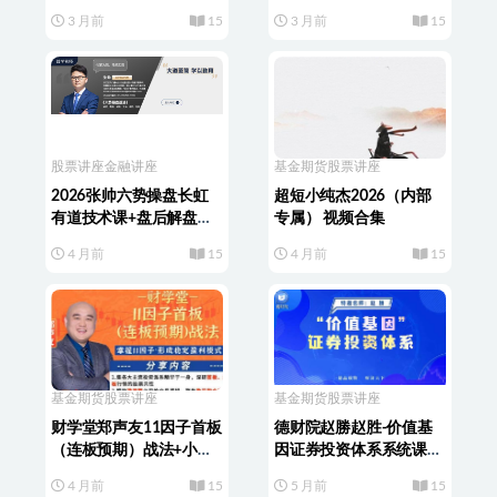
升机会
3 月前
15
3 月前
15
股票讲座
金融讲座
基金期货
股票讲座
2026张帅六势操盘长虹
超短小纯杰2026（内部
有道技术课+盘后解盘视
专属） 视频合集
频
4 月前
15
4 月前
15
基金期货
股票讲座
基金期货
股票讲座
财学堂郑声友11因子首板
德财院赵勝赵胜-价值基
（连板预期）战法+小班
因证券投资体系系统课
课+指标+资料
+指标
4 月前
15
5 月前
15