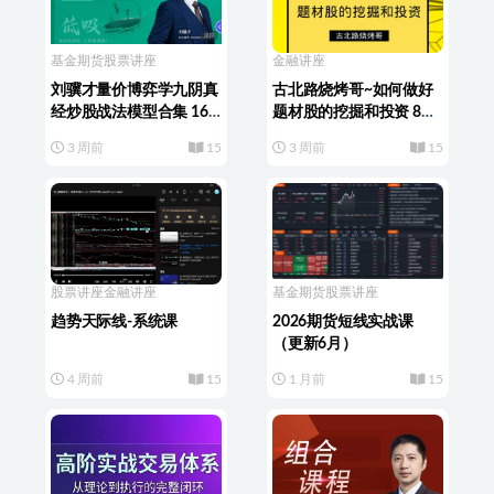
基金期货
股票讲座
金融讲座
刘骥才量价博弈学九阴真
古北路烧烤哥~如何做好
经炒股战法模型合集 16
题材股的挖掘和投资 8文
集视频+课件
档
3 周前
15
3 周前
15
股票讲座
金融讲座
基金期货
股票讲座
趋势天际线-系统课
2026期货短线实战课
（更新6月）
4 周前
15
1 月前
15