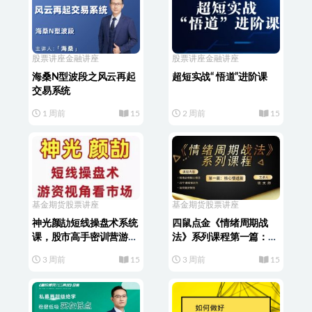
股票讲座
金融讲座
股票讲座
金融讲座
海桑N型波段之风云再起
超短实战“ 悟道”进阶课
交易系统
1 周前
15
2 周前
15
基金期货
股票讲座
基金期货
股票讲座
神光颜劼短线操盘术系统
四鼠点金《情绪周期战
课，股市高手密训营游资
法》系列课程第一篇：核
视角看市场
心悟道篇
3 周前
15
3 周前
15