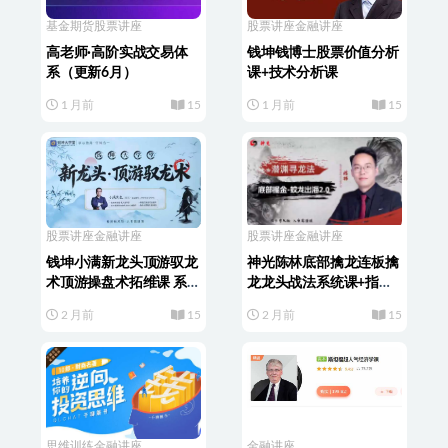
基金期货
股票讲座
股票讲座
金融讲座
高老师·高阶实战交易体
钱坤钱博士股票价值分析
系（更新6月）
课+技术分析课
1 月前
15
1 月前
15
股票讲座
金融讲座
股票讲座
金融讲座
钱坤小满新龙头顶游驭龙
神光陈林底部擒龙连板擒
术顶游操盘术拓维课 系统
龙龙头战法系统课+指标
课+小班课+指标资料
资料
2 月前
15
2 月前
15
思维训练
金融讲座
金融讲座