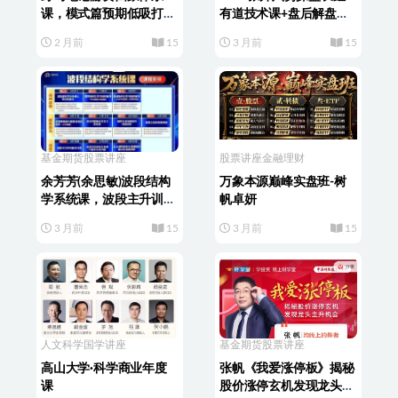
课，模式篇预期低吸打
有道技术课+盘后解盘视
板、逻辑篇、结构篇、周
频
2 月前
15
3 月前
15
期篇
基金期货
股票讲座
股票讲座
金融理财
余芳芳(余思敏)波段结构
万象本源巅峰实盘班-树
学系统课，波段主升训练
帆卓妍
营，六位一体交易体系
3 月前
15
3 月前
15
人文科学
国学讲座
基金期货
股票讲座
高山大学·科学商业年度
张帆《我爱涨停板》揭秘
课
股价涨停玄机发现龙头主