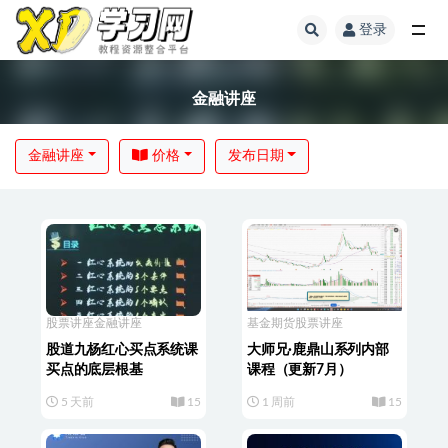
登录
金融讲座
金融讲座
价格
发布日期
股票讲座
金融讲座
基金期货
股票讲座
股道九杨红心买点系统课
大师兄·鹿鼎山系列内部
买点的底层根基
课程（更新7月）
5 天前
15
1 周前
15