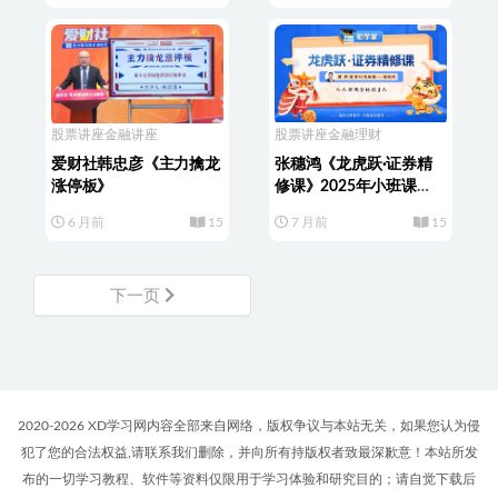
股票讲座
金融讲座
股票讲座
金融理财
爱财社韩忠彦《主力擒龙
张穗鸿《龙虎跃·证券精
涨停板》
修课》2025年小班课
（进阶+高阶）
6 月前
15
7 月前
15
下一页
2020-2026 XD学习网内容全部来自网络，版权争议与本站无关，如果您认为侵
犯了您的合法权益,请联系我们删除，并向所有持版权者致最深歉意！本站所发
布的一切学习教程、软件等资料仅限用于学习体验和研究目的；请自觉下载后