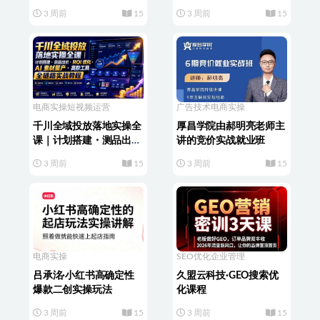
3 周前
15
3 周前
15
电商实操
短视频运营
广告技术
电商实操
千川全域投放落地实操全
厚昌学院由郝明亮老师主
课｜计划搭建・测品出
讲的竞价实战就业班
价・ROI优化・AI素材量
3 周前
15
3 周前
15
产・高阶工具全链路实战
教程
电商实操
SEO优化
企业管理
吕承洺·小红书高确定性
久盟云科技·GEO搜索优
爆款二创实操玩法
化课程
3 周前
15
3 周前
15