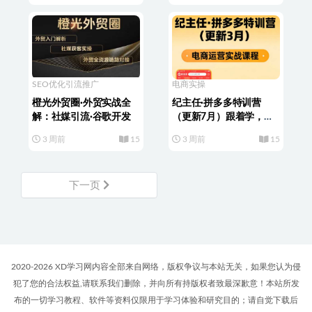
SEO优化
引流推广
电商实操
橙光外贸圈·外贸实战全
纪主任·拼多多特训营
解：社媒引流·谷歌开发
（更新7月）跟着学，少
走弯路，轻松搞定拼多多
3 周前
15
3 周前
15
运营。
下一页
2020-2026 XD学习网内容全部来自网络，版权争议与本站无关，如果您认为侵
犯了您的合法权益,请联系我们删除，并向所有持版权者致最深歉意！本站所发
布的一切学习教程、软件等资料仅限用于学习体验和研究目的；请自觉下载后