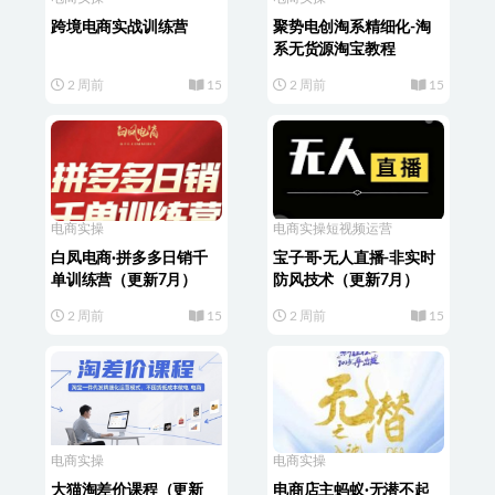
跨境电商实战训练营
聚势电创淘系精细化-淘
系无货源淘宝教程
2 周前
15
2 周前
15
电商实操
电商实操
短视频运营
白凤电商·拼多多日销千
宝子哥·无人直播-非实时
单训练营（更新7月）
防风技术（更新7月）
2 周前
15
2 周前
15
电商实操
电商实操
大猫淘差价课程（更新
电商店主蚂蚁·无潜不起