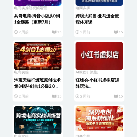
电商实操
短视频运营
电商实操
兵哥电商·抖音小店从0到
跨境大武当·亚马逊全流
1全链路（更新7月）
程体系课
2 周前
15
2 周前
15
电商实操
AI教程
引流推广
淘宝天猫打爆班原创技术
狂峰会·小红书虚拟店矩
第84期4剑合1必爆2.0全
阵玩法
链路实战・高权重起量・
（1.0+2.0+3.0+4.0+5.0）
2 周前
15
2 周前
15
内容拉新・全站高投产爆
款打造课
电商实操
电商实操