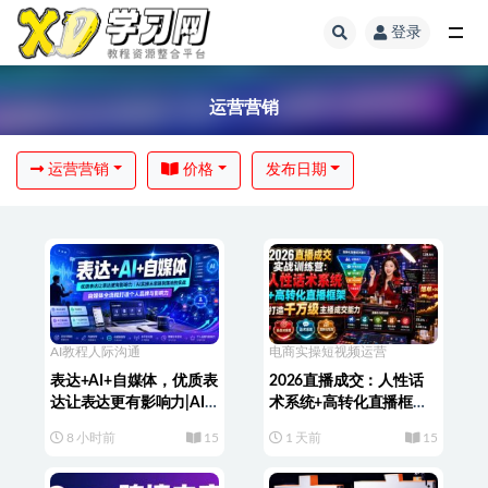
登录
运营营销
运营营销
价格
发布日期
AI教程
人际沟通
电商实操
短视频运营
表达+AI+自媒体，优质表
2026直播成交：人性话
达让表达更有影响力|AI
术系统+高转化直播框
实操从思路到落地的实
架，打造千万级主播成交
8 小时前
15
1 天前
15
战|自媒体全流程打造个
能力
人品牌与影响力