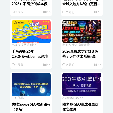
2026）不囤货低成本做
全域入池方法论（更新7
电商
月）
2 周前
15
2 周前
15
电商实操
网络创业
电商实操
短视频运营
千鸟跨境·26年
2026直播成交实战训练
OZON&wildberries跨境
营：人性话术系统+高转
店线上陪跑训练营（更
化直播框架，打造千万级
2 周前
15
2 周前
15
新）
主播成交能力
SEO优化
AI教程
SEO优化
夫唯Google SEO培训课程
陆老师·GEO生成引擎优
（更新）
化实战课