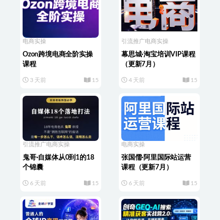
电商实操
引流推广
电商实操
Ozon跨境电商全阶实操
幕思城·淘宝培训VIP课程
课程
（更新7月）
3 天前
15
4 天前
15
引流推广
电商实操
电商实操
鬼哥·自媒体从0到1的18
张国儒·阿里国际站运营
个锦囊
课程（更新7月）
6 天前
15
6 天前
15