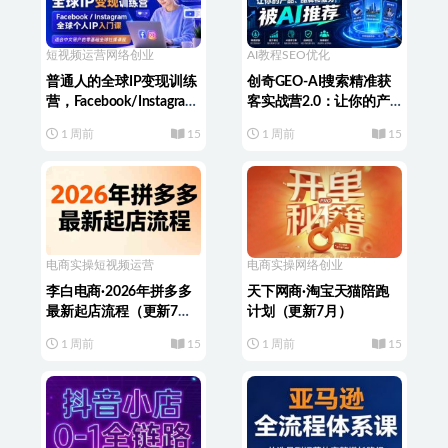
短视频运营
网络创业
AI教程
SEO优化
普通人的全球IP变现训练
创奇GEO-AI搜索精准获
营，Facebook/Instagram
客实战营2.0：让你的产
全球个人IP入门课，零基
品、品牌和服务，被AI推
1 周前
15
1 周前
15
础全球社媒课程
荐
电商实操
短视频运营
电商实操
网络创业
李白电商·2026年拼多多
天下网商·淘宝天猫陪跑
最新起店流程（更新7
计划（更新7月）
月）
1 周前
15
1 周前
15