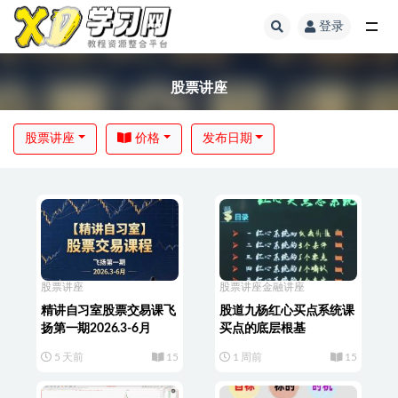
登录
股票讲座
股票讲座
价格
发布日期
股票讲座
股票讲座
金融讲座
精讲自习室股票交易课飞
股道九杨红心买点系统课
扬第一期2026.3-6月
买点的底层根基
5 天前
15
1 周前
15