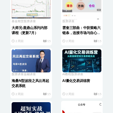
基金期货
股票讲座
股票讲座
大师兄·鹿鼎山系列内部
雲奎三部曲：中阶策略六
课程（更新7月）
链条，连接市场与自心的
六块踏板
2 周前
15
2 周前
15
股票讲座
金融讲座
AI教程
股票讲座
海桑N型波段之风云再起
AI量化交易训练营
交易系统
2 周前
15
2 周前
15