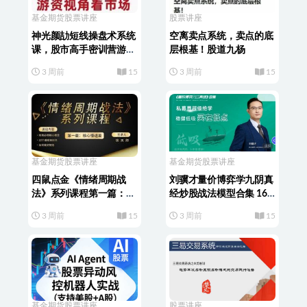
基金期货
股票讲座
股票讲座
神光颜劼短线操盘术系统
空离卖点系统，卖点的底
课，股市高手密训营游资
层根基！股道九杨
视角看市场
3 周前
15
3 周前
15
基金期货
股票讲座
基金期货
股票讲座
四鼠点金《情绪周期战
刘骥才量价博弈学九阴真
法》系列课程第一篇：核
经炒股战法模型合集 16
心悟道篇
集视频+课件
3 周前
15
3 周前
15
基金期货
股票讲座
股票讲座