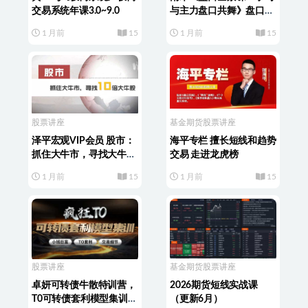
交易系统年课3.0~9.0
与主力盘口共舞》盘口系
统课
1 月前
15
1 月前
15
股票讲座
基金期货
股票讲座
泽平宏观VIP会员 股市：
海平专栏 擅长短线和趋势
抓住大牛市，寻找大牛股
交易 走进龙虎榜
共14个视频
1 月前
15
1 月前
15
股票讲座
基金期货
股票讲座
卓妍可转债牛散特训营，
2026期货短线实战课
T0可转债套利模型集训，
（更新6月）