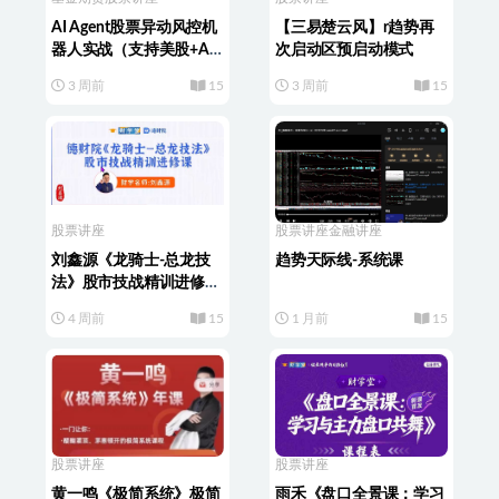
AI Agent股票异动风控机
【三易楚云风】r趋势再
器人实战（支持美股+A
次启动区预启动模式
股）
3 周前
15
3 周前
15
股票讲座
股票讲座
金融讲座
刘鑫源《龙骑士-总龙技
趋势天际线-系统课
法》股市技战精训进修班
小班课
4 周前
15
1 月前
15
股票讲座
股票讲座
黄一鸣《极简系统》极简
雨禾《盘口全景课：学习