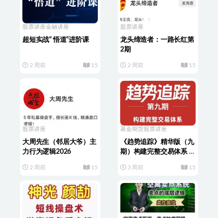
股票讲座
金融讲座
股票讲座
超短实战“ 悟道”进阶课
龙头缔造者：一路长红第
2期
2 周前
15
2 周前
15
股票讲座
基金期货
股票讲座
大周先生（邻居大爷）主
《趋势追踪》精华版（九
力行为逻辑2026
期）构建完整交易体系 期
货课程
2 周前
15
3 周前
15