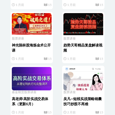
爆点盈利大课
1 月前
15
1 月前
15
股票讲座
股票讲座
神光陈林股海炼金术公开
趋势天哥精品复盘解读视
课
频
1 月前
15
1 月前
15
基金期货
股票讲座
股票讲座
高老师·高阶实战交易体
吴凡—短线实战策略锦囊
系（更新6月）
技巧炒股不再难
1 月前
15
2 月前
15