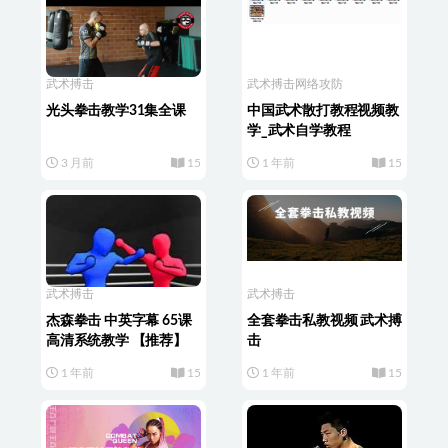
武术搏击
武术搏击
网络攻防
光头拳击教学31集全课
中国武术散打教程视频教
学_武术自学教程
3 月前
15
1 年前
15
武术搏击
武术搏击
杰森拳击 中英字幕 65课
全套拳击私教视频 武术搏
高清系统教学 【推荐】
击
1 年前
15
1 年前
15