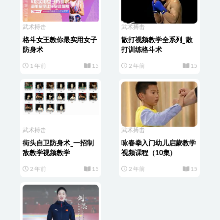
武术搏击
武术搏击
格斗女王教你最实用女子
散打视频教学全系列_散
防身术
打训练格斗术
1 年前
15
2 年前
15
武术搏击
武术搏击
街头自卫防身术_一招制
咏春拳入门幼儿启蒙教学
敌教学视频教学
视频课程（10集）
2 年前
15
2 年前
15