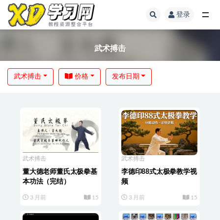
登录
武术搏击
武术搏击
价格
发布日期
武术搏击
武术搏击
董大德老师董氏太极拳基
李德印88式太极拳教学视
本功法（完结）
频
3 月前
15
3 月前
15