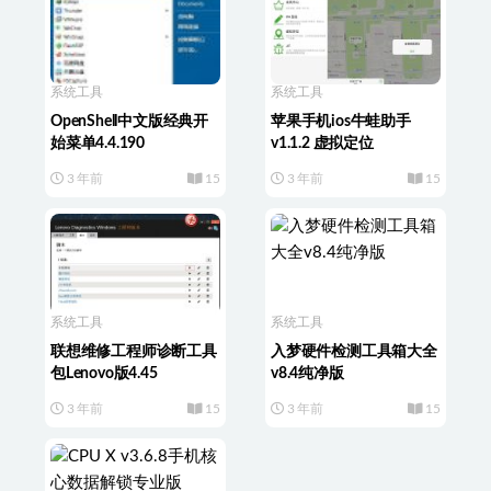
系统工具
系统工具
OpenShell中文版经典开
苹果手机ios牛蛙助手
始菜单4.4.190
v1.1.2 虚拟定位
3 年前
15
3 年前
15
系统工具
系统工具
联想维修工程师诊断工具
入梦硬件检测工具箱大全
包Lenovo版4.45
v8.4纯净版
3 年前
15
3 年前
15