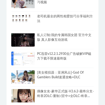
习视频
老司机最全的两性相爱技巧分享福利方
法
私人订制:我的专属韩国女团 官方中文
版 真人影像互动游戏
PC迅雷v12.2.1.2930去广告破解VIP磁
力下载不限速最终版
[美女模拟器：亚洲风云]-God Of
Gamblers Build速通攻略+DLC
偶像女友-豪华正式版-V2.6.2-最终分支-
终章2DLC-重制-(官中+全DLC-终章
DLC-分支DLC)-和女神谈恋爱-锁区