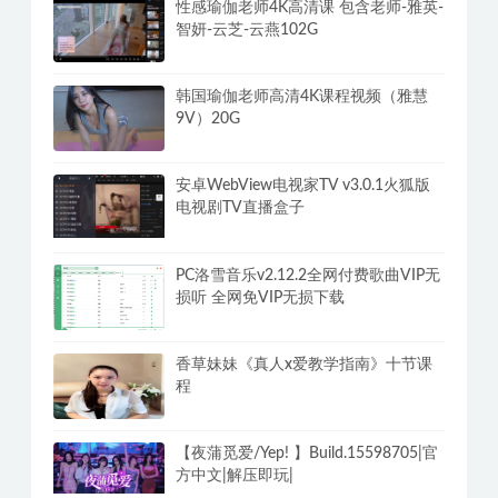
性感瑜伽老师4K高清课 包含老师-雅英-
智妍-云芝-云燕102G
韩国瑜伽老师高清4K课程视频（雅慧
9V）20G
安卓WebView电视家TV v3.0.1火狐版
电视剧TV直播盒子
PC洛雪音乐v2.12.2全网付费歌曲VIP无
损听 全网免VIP无损下载
香草妹妹《真人x爱教学指南》十节课
程
【夜蒲觅爱/Yep! 】Build.15598705|官
方中文|解压即玩|