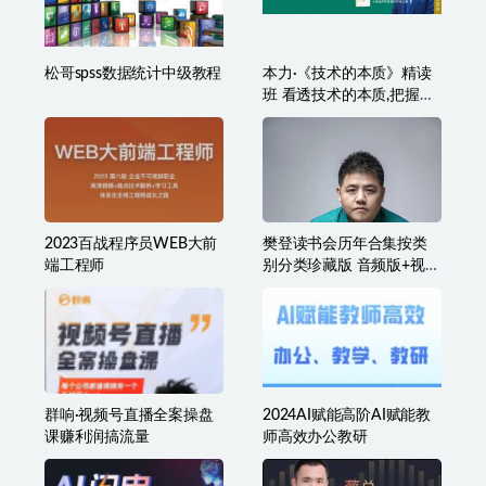
松哥spss数据统计中级教程
本力·《技术的本质》精读
班 看透技术的本质,把握投
资的方向
2023百战程序员WEB大前
樊登读书会历年合集按类
端工程师
别分类珍藏版 音频版+视频
版
群响·视频号直播全案操盘
2024AI赋能高阶AI赋能教
课赚利润搞流量
师高效办公教研