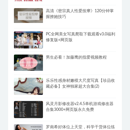
高清《密宗真人性爱按摩》120分钟掌
握撩她技巧
PC全网美女写真爬取下载观看v3.0福利
修复版+网页版
男生必看！加藤鹰的指爱视频教程
乐乐性感身材嫩模大尺度写真【珍品收
藏必备】女神独家超大合集(2)
风灵月影修改器v2.4.5单机游戏修改器
合集3000+网页版永久免费
罗南希好体位上天堂，科学干货体位练