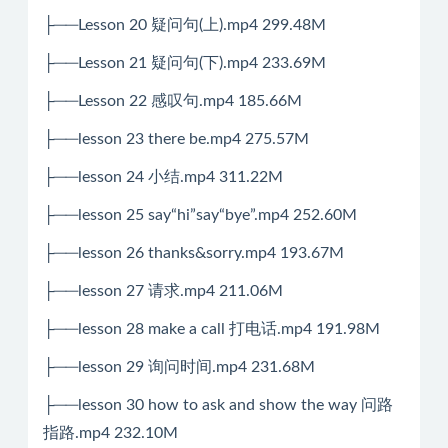
├──Lesson 20 疑问句(上).mp4 299.48M
├──Lesson 21 疑问句(下).mp4 233.69M
├──Lesson 22 感叹句.mp4 185.66M
├──lesson 23 there be.mp4 275.57M
├──lesson 24 小结.mp4 311.22M
├──lesson 25 say“hi”say“bye”.mp4 252.60M
├──lesson 26 thanks&sorry.mp4 193.67M
├──lesson 27 请求.mp4 211.06M
├──lesson 28 make a call 打电话.mp4 191.98M
├──lesson 29 询问时间.mp4 231.68M
├──lesson 30 how to ask and show the way 问路
指路.mp4 232.10M