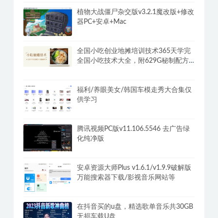
植物大战僵尸杂交版v3.2.1魔改版+修改
器PC+安卓+Mac
全国小吃创业地摊培训技术365天学完
全国小吃技术大全，附629G秘制配方
+摆摊秘籍
福利/养眼美女/韩国车模走秀大合集仅
供学习
腾讯视频PC版v11.106.5546 去广告绿
化纯净版
安卓资源大师Plus v1.6.1/v1.9.9破解版
万能搜索器下载/影视音乐网站等
在抖音买的u盘，精选歌单音乐共30GB
无损车载U盘