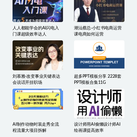
人人都能学会的AI闪电入
潮汕蔡总·小红书电商运营
门课超级效率达人
课电商如何运营
刘慕雅·改变事业关键表达
超多PPT模板分享 2228套
会说话开挂职场
PPT模板合集11G
AI制作动物时装走秀全流
设计师用AI偷懒设计师AI
程流量大项目拆解
绘画课提高效率