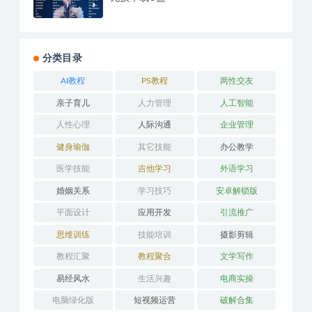
分类目录
AI教程
PS教程
两性交友
亲子育儿
人力管理
人工智能
人性心理
人际沟通
企业管理
健身瑜伽
其它技能
办公教学
医学技能
吉他学习
外语学习
婚姻关系
学习技巧
安卓解锁版
平面设计
应用开发
引流推广
思维训练
技能培训
摄影剪辑
教程汇聚
教程聚合
文学写作
易经风水
生活兴趣
电商实操
电脑绿化版
短视频运营
破解合集