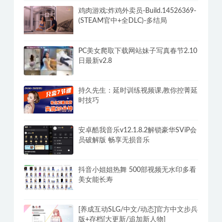
鸡肉游戏:炸鸡外卖员-Build.14526369-
(STEAM官中+全DLC)-多结局
PC美女爬取下载网站妹子写真春节2.10
日最新v2.8
持久先生：延时训练视频课,教你控菁延
时技巧
安卓酷我音乐v12.1.8.2解锁豪华SViP会
员破解版 畅享无损音乐
抖音小姐姐热舞 500部视频无水印多看
美女能长寿
[养成互动SLG/中文/动态]官方中文步兵
版+存档[大更新/追加新人物]