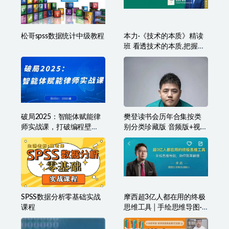
松哥spss数据统计中级教程
本力·《技术的本质》精读
班 看透技术的本质,把握投
资的方向
破局2025：智能体赋能律
樊登读书会历年合集按类
师实战课，打破编程壁
别分类珍藏版 音频版+视频
垒，完成复杂任务，沉淀
版
专属知识，赋能律师实务
SPSS数据分析零基础实战
摩西超3亿人都在用的终极
课程
思维工具│手绘思维导图·
助你效率翻倍