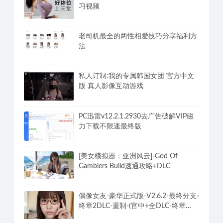
习视频
老司机最全的两性相爱技巧分享福利方
法
私人订制:我的专属韩国女团 官方中文
版 真人影像互动游戏
PC迅雷v12.2.1.2930去广告破解VIP磁
力下载不限速最终版
[美女模拟器：亚洲风云]-God Of
Gamblers Build速通攻略+DLC
偶像女友-豪华正式版-V2.6.2-最终分支-
终章2DLC-重制-(官中+全DLC-终章
DLC-分支DLC)-和女神谈恋爱-锁区