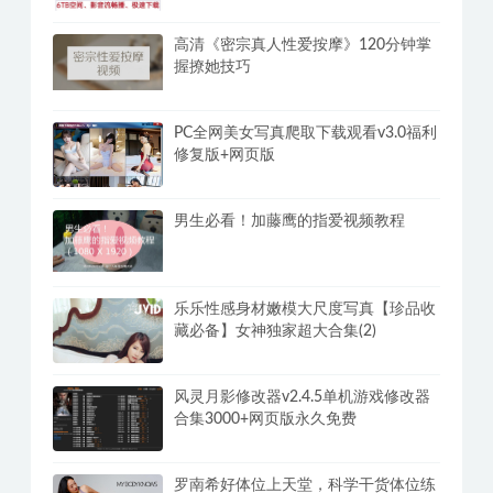
高清《密宗真人性爱按摩》120分钟掌
握撩她技巧
PC全网美女写真爬取下载观看v3.0福利
修复版+网页版
男生必看！加藤鹰的指爱视频教程
乐乐性感身材嫩模大尺度写真【珍品收
藏必备】女神独家超大合集(2)
风灵月影修改器v2.4.5单机游戏修改器
合集3000+网页版永久免费
罗南希好体位上天堂，科学干货体位练