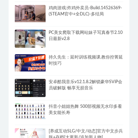
鸡肉游戏:炸鸡外卖员-Build.14526369-
(STEAM官中+全DLC)-多结局
PC美女爬取下载网站妹子写真春节2.10
日最新v2.8
持久先生：延时训练视频课,教你控菁延
时技巧
安卓酷我音乐v12.1.8.2解锁豪华SViP会
员破解版 畅享无损音乐
抖音小姐姐热舞 500部视频无水印多看
美女能长寿
[养成互动SLG/中文/动态]官方中文步兵
版+存档[大更新/追加新人物]