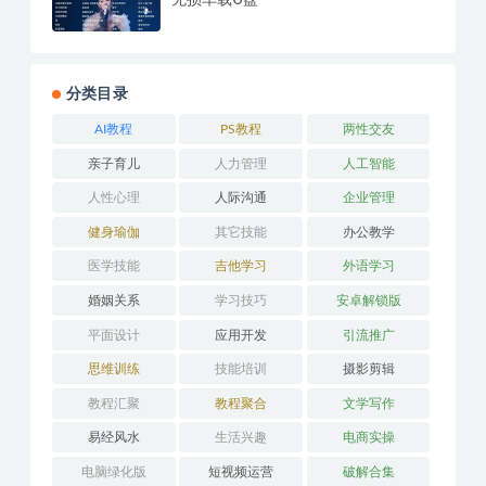
无损车载U盘
分类目录
AI教程
PS教程
两性交友
亲子育儿
人力管理
人工智能
人性心理
人际沟通
企业管理
健身瑜伽
其它技能
办公教学
医学技能
吉他学习
外语学习
婚姻关系
学习技巧
安卓解锁版
平面设计
应用开发
引流推广
思维训练
技能培训
摄影剪辑
教程汇聚
教程聚合
文学写作
易经风水
生活兴趣
电商实操
电脑绿化版
短视频运营
破解合集