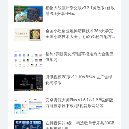
植物大战僵尸杂交版v3.2.1魔改版+修改
器PC+安卓+Mac
全国小吃创业地摊培训技术365天学完
全国小吃技术大全，附629G秘制配方
+摆摊秘籍
福利/养眼美女/韩国车模走秀大合集仅
供学习
腾讯视频PC版v11.106.5546 去广告绿
化纯净版
安卓资源大师Plus v1.6.1/v1.9.9破解版
万能搜索器下载/影视音乐网站等
在抖音买的u盘，精选歌单音乐共30GB