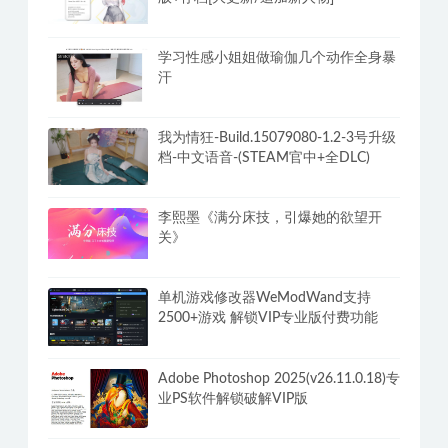
学习性感小姐姐做瑜伽几个动作全身暴
汗
我为情狂-Build.15079080-1.2-3号升级
档-中文语音-(STEAM官中+全DLC)
李熙墨《满分床技，引爆她的欲望开
关》
单机游戏修改器WeModWand支持
2500+游戏 解锁VIP专业版付费功能
Adobe Photoshop 2025(v26.11.0.18)专
业PS软件解锁破解VIP版