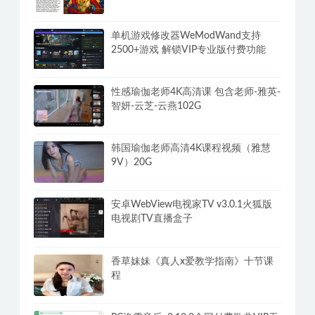
单机游戏修改器WeModWand支持
2500+游戏 解锁VIP专业版付费功能
性感瑜伽老师4K高清课 包含老师-雅英-
智妍-云芝-云燕102G
韩国瑜伽老师高清4K课程视频（雅慧
9V）20G
安卓WebView电视家TV v3.0.1火狐版
电视剧TV直播盒子
香草妹妹《真人x爱教学指南》十节课
程