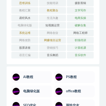
思维训练
技能培训
摄影剪辑
教程汇聚
教程聚合
文学写作
易经风水
生活兴趣
电商实操
电脑绿化版
短视频运营
破解合集
系统运维
网络创业
网络工程师
网络攻防
网赚项目运营
职场培训
股票讲座
营销技巧
计算机课
语言汇编
音乐舞蹈
音乐软件
AI教程
PS教程
电脑绿化版
office教程
SEO优化
两性交友