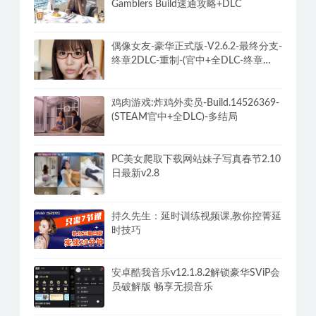
Gamblers Build速通攻略+DLC
偶像女友-豪华正式版-V2.6.2-最终分支-
终章2DLC-重制-(官中+全DLC-终章
DLC-分支DLC)-和女神谈恋爱-锁区
鸡肉游戏:炸鸡外卖员-Build.14526369-
(STEAM官中+全DLC)-多结局
PC美女爬取下载网站妹子写真春节2.10
日最新v2.8
持久先生：延时训练视频课,教你控菁延
时技巧
安卓酷我音乐v12.1.8.2解锁豪华SViP会
员破解版 畅享无损音乐