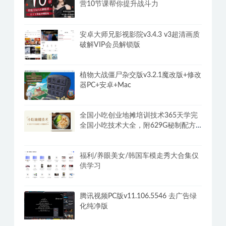
营10节课帮你提升战斗力
安卓大师兄影视影院v3.4.3 v3超清画质
破解VIP会员解锁版
植物大战僵尸杂交版v3.2.1魔改版+修改
器PC+安卓+Mac
全国小吃创业地摊培训技术365天学完
全国小吃技术大全，附629G秘制配方
+摆摊秘籍
福利/养眼美女/韩国车模走秀大合集仅
供学习
腾讯视频PC版v11.106.5546 去广告绿
化纯净版