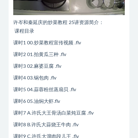
许岑和秦延庆的炒菜教程 25讲资源简介：
课程目录
课时1 00.炒菜教程宣传视频 .flv
课时2 01.拍黄瓜三种 .flv
课时3 02.麻婆豆腐 .flv
课时4 03.锅包肉 .flv
课时5 04.蒜蓉粉丝蒸扇贝 .flv
课时6 05.油焖大虾.flv
课时7 A.许氏大王骨汤白菜炖豆腐 .flv
课时8 B.许氏大蒜烧王牛肉 .flv
课时9 C.许氏大溜肉段儿王 .flv