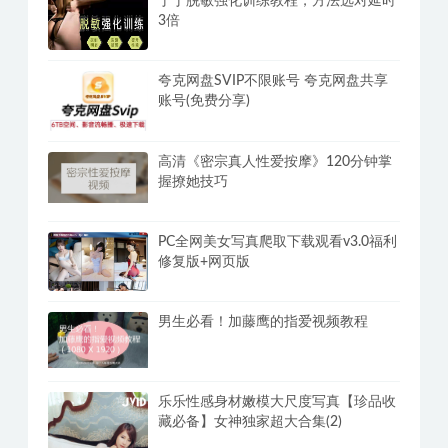
丁丁脱敏强化训练教程，方法选对延时
3倍
夸克网盘SVIP不限账号 夸克网盘共享
账号(免费分享)
高清《密宗真人性爱按摩》120分钟掌
握撩她技巧
PC全网美女写真爬取下载观看v3.0福利
修复版+网页版
男生必看！加藤鹰的指爱视频教程
乐乐性感身材嫩模大尺度写真【珍品收
藏必备】女神独家超大合集(2)