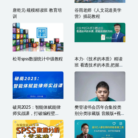
唐乾元·规模精读班 教育培
谷雨老师《人文花道美学
训
营》插花教程
松哥spss数据统计中级教程
本力·《技术的本质》精读
班 看透技术的本质,把握投
资的方向
破局2025：智能体赋能律
樊登读书会历年合集按类
师实战课，打破编程壁
别分类珍藏版 音频版+视频
垒，完成复杂任务，沉淀
版
专属知识，赋能律师实务