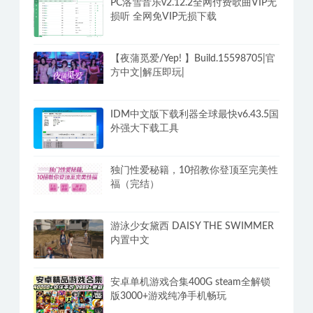
PC洛雪音乐v2.12.2全网付费歌曲VIP无
损听 全网免VIP无损下载
【夜蒲觅爱/Yep! 】Build.15598705|官
方中文|解压即玩|
IDM中文版下载利器全球最快v6.43.5国
外强大下载工具
独门性爱秘籍，10招教你登顶至完美性
福（完结）
游泳少女黛西 DAISY THE SWIMMER
内置中文
安卓单机游戏合集400G steam全解锁
版3000+游戏纯净手机畅玩