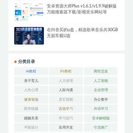
安卓资源大师Plus v1.6.1/v1.9.9破解版
万能搜索器下载/影视音乐网站等
在抖音买的u盘，精选歌单音乐共30GB
无损车载U盘
分类目录
AI教程
PS教程
两性交友
亲子育儿
人力管理
人工智能
人性心理
人际沟通
企业管理
健身瑜伽
其它技能
办公教学
医学技能
吉他学习
外语学习
婚姻关系
学习技巧
安卓解锁版
平面设计
应用开发
引流推广