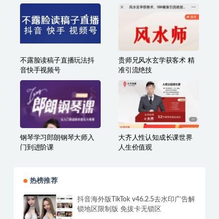
不露脸读稿子直播玩法抖
贵师兄风水玄学获客术 精
音快手视频号
准引流绝技
钢琴学习郎朗钢琴大师入
大齐人性认知成长课世界
门到进阶课
人生价值观
热榜推荐
抖音海外版TikTok v46.2.5去水印广告解
锁地区限制版 免拔卡无锁区