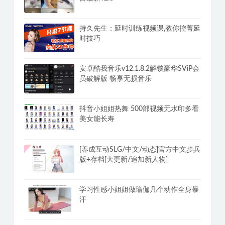
持久先生：延时训练视频课,教你控菁延
时技巧
安卓酷我音乐v12.1.8.2解锁豪华SViP会
员破解版 畅享无损音乐
抖音小姐姐热舞 500部视频无水印多看
美女能长寿
[养成互动SLG/中文/动态]官方中文步兵
版+存档[大更新/追加新人物]
学习性感小姐姐做瑜伽几个动作全身暴
汗