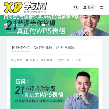
登录
伍昊:21节课带你掌握WPS表格零基础
教程汇聚
5 年前
15
详情介绍
评论建议
常见问题
当前位置：
首页
学习教育
教程汇聚
正文