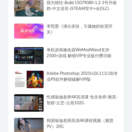
我为情狂-Build.15079080-1.2-3号升级
档-中文语音-(STEAM官中+全DLC)
李熙墨《满分床技，引爆她的欲望开
关》
单机游戏修改器WeModWand支持
2500+游戏 解锁VIP专业版付费功能
Adobe Photoshop 2025(v26.11.0.18)专
业PS软件解锁破解VIP版
性感瑜伽老师4K高清课 包含老师-雅英-
智妍-云芝-云燕102G
韩国瑜伽老师高清4K课程视频（雅慧
9V）20G