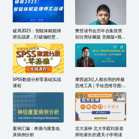
破局2025：智能体赋能律
樊登读书会历年合集按类
师实战课，打破编程壁
别分类珍藏版 音频版+视频
垒，完成复杂任务，沉淀
版
专属知识，赋能律师实务
SPSS数据分析零基础实战
摩西超3亿人都在用的终极
课程
思维工具│手绘思维导图·
助你效率翻倍
案例汇编：疼痛与康复临
北大派神 北大学霸刘派老
床病例分析
师给家长的通关小学阅读