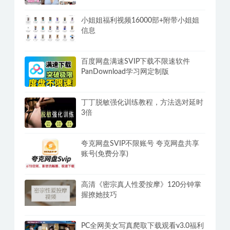
小姐姐福利视频16000部+附带小姐姐
信息
百度网盘满速SVIP下载不限速软件
PanDownload学习网定制版
丁丁脱敏强化训练教程，方法选对延时
3倍
夸克网盘SVIP不限账号 夸克网盘共享
账号(免费分享)
高清《密宗真人性爱按摩》120分钟掌
握撩她技巧
PC全网美女写真爬取下载观看v3.0福利