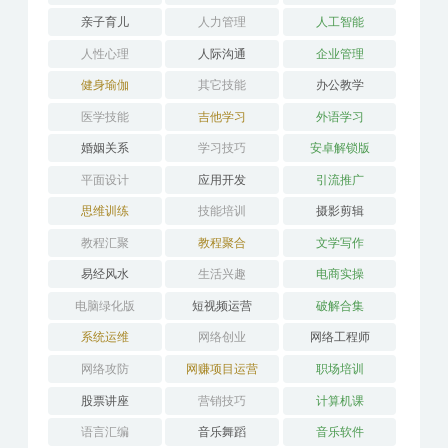
亲子育儿
人力管理
人工智能
人性心理
人际沟通
企业管理
健身瑜伽
其它技能
办公教学
医学技能
吉他学习
外语学习
婚姻关系
学习技巧
安卓解锁版
平面设计
应用开发
引流推广
思维训练
技能培训
摄影剪辑
教程汇聚
教程聚合
文学写作
易经风水
生活兴趣
电商实操
电脑绿化版
短视频运营
破解合集
系统运维
网络创业
网络工程师
网络攻防
网赚项目运营
职场培训
股票讲座
营销技巧
计算机课
语言汇编
音乐舞蹈
音乐软件