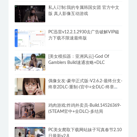
私人订制:我的专属韩国女团 官方中文
版 真人影像互动游戏
PC迅雷v12.2.1.2930去广告破解VIP磁
力下载不限速最终版
[美女模拟器：亚洲风云]-God Of
Gamblers Build速通攻略+DLC
偶像女友-豪华正式版-V2.6.2-最终分支-
终章2DLC-重制-(官中+全DLC-终章
DLC-分支DLC)-和女神谈恋爱-锁区
鸡肉游戏:炸鸡外卖员-Build.14526369-
(STEAM官中+全DLC)-多结局
PC美女爬取下载网站妹子写真春节2.10
日最新v2.8