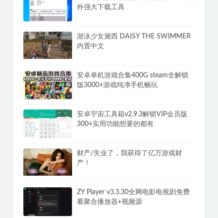
外强大下载工具
游泳少女黛西 DAISY THE SWIMMER
内置中文
安卓单机游戏合集400G steam全解锁
版3000+游戏纯净手机畅玩
安卓宇宙工具箱v2.9.3解锁VIP会员版
300+实用功能想要的都有
财产/失业了，我获得了亿万游戏财
产！
ZY Player v3.3.30全网电影电视剧免费
看聚合播放器+视频源