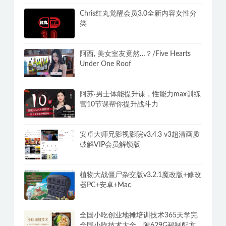
Chris红丸觉醒会员3.0全新内容女性分
类
阿西, 美女室友竟然…？/Five Hearts
Under One Roof
阿苏·男士体能提升课，性能力max训练
营10节课帮你提升战斗力
安卓大师兄影视影院v3.4.3 v3超清画质
破解VIP会员解锁版
植物大战僵尸杂交版v3.2.1魔改版+修改
器PC+安卓+Mac
全国小吃创业地摊培训技术365天学完
全国小吃技术大全，附629G秘制配方