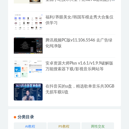
+摆摊秘籍
福利/养眼美女/韩国车模走秀大合集仅
供学习
腾讯视频PC版v11.106.5546 去广告绿
化纯净版
安卓资源大师Plus v1.6.1/v1.9.9破解版
万能搜索器下载/影视音乐网站等
在抖音买的u盘，精选歌单音乐共30GB
无损车载U盘
分类目录
AI教程
PS教程
两性交友