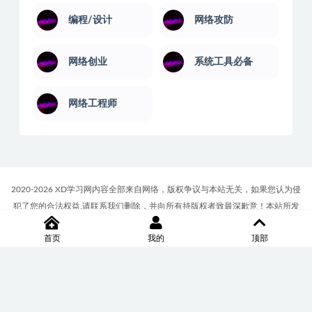
编程/设计
网络攻防
网络创业
系统工具必备
网络工程师
2020-2026 XD学习网内容全部来自网络，版权争议与本站无关，如果您认为侵
犯了您的合法权益,请联系我们删除，并向所有持版权者致最深歉意！本站所发
布的一切学习教程、软件等资料仅限用于学习体验和研究目的；请自觉下载后
首页
我的
顶部
24小时内删除，如果您喜欢该资料，请支持正版！商务合作或版权联系邮箱
∶7512117@qq.com