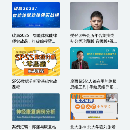
资的方向
破局2025：智能体赋能律
樊登读书会历年合集按类
师实战课，打破编程壁
别分类珍藏版 音频版+视频
垒，完成复杂任务，沉淀
版
专属知识，赋能律师实务
SPSS数据分析零基础实战
摩西超3亿人都在用的终极
课程
思维工具│手绘思维导图·
助你效率翻倍
案例汇编：疼痛与康复临
北大派神 北大学霸刘派老