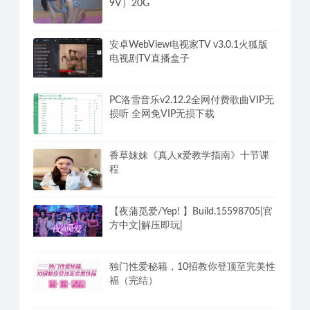
9V）20G
安卓WebView电视家TV v3.0.1火狐版
电视剧TV直播盒子
PC洛雪音乐v2.12.2全网付费歌曲VIP无
损听 全网免VIP无损下载
香草妹妹《真人x爱教学指南》十节课
程
【夜蒲觅爱/Yep! 】Build.15598705|官
方中文|解压即玩|
独门性爱秘籍，10招教你登顶至完美性
福（完结）