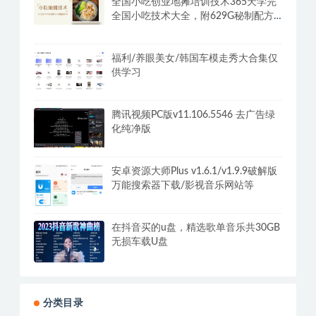
全国小吃创业地摊培训技术365天学完
全国小吃技术大全，附629G秘制配方
+摆摊秘籍
福利/养眼美女/韩国车模走秀大合集仅
供学习
腾讯视频PC版v11.106.5546 去广告绿
化纯净版
安卓资源大师Plus v1.6.1/v1.9.9破解版
万能搜索器下载/影视音乐网站等
在抖音买的u盘，精选歌单音乐共30GB
无损车载U盘
分类目录