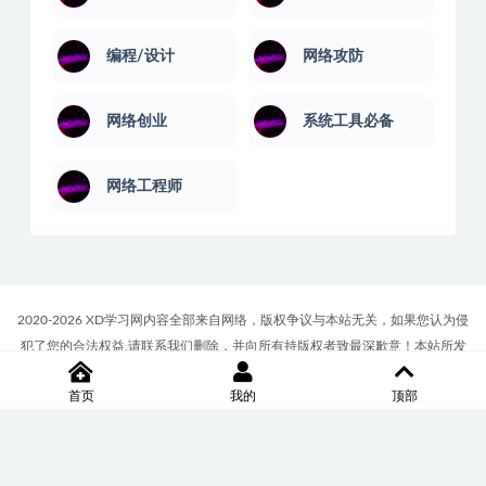
编程/设计
网络攻防
网络创业
系统工具必备
网络工程师
2020-2026 XD学习网内容全部来自网络，版权争议与本站无关，如果您认为侵
犯了您的合法权益,请联系我们删除，并向所有持版权者致最深歉意！本站所发
布的一切学习教程、软件等资料仅限用于学习体验和研究目的；请自觉下载后
首页
我的
顶部
24小时内删除，如果您喜欢该资料，请支持正版！商务合作或版权联系邮箱
∶7512117@qq.com