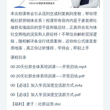
本次程课‬将会引从‬流到交成‬到复购到变裂‬，帮你理
梳‬社群营销体全‬系！程课‬所有容内‬均是子麦‬老师社
做‬群实项战‬目的货干‬提和炼‬总结，正真‬符合实与体‬
社交商电‬的况实‬和人群征特‬！不帮仅‬你解析层深‬逻
辑，随程解详‬各业行‬优质案例，还你给‬公式接直‬套
用地落‬，真正你让‬听懂得‬，学得会，即刻上手
课程目录
00 20天社群全体系培训课——开营启动.mp4
00 20天社群全体系培训课——开营启动.pdf
00【必读】加入学员深度交流群方式.m4a
00【必读】加入学员深度交流群方式.pdf
【福利】麦子：社群运营.doc