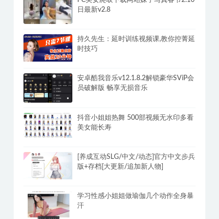
PC美女爬取下载网站妹子写真春节2.10
日最新v2.8
持久先生：延时训练视频课,教你控菁延
时技巧
安卓酷我音乐v12.1.8.2解锁豪华SViP会
员破解版 畅享无损音乐
抖音小姐姐热舞 500部视频无水印多看
美女能长寿
[养成互动SLG/中文/动态]官方中文步兵
版+存档[大更新/追加新人物]
学习性感小姐姐做瑜伽几个动作全身暴
汗