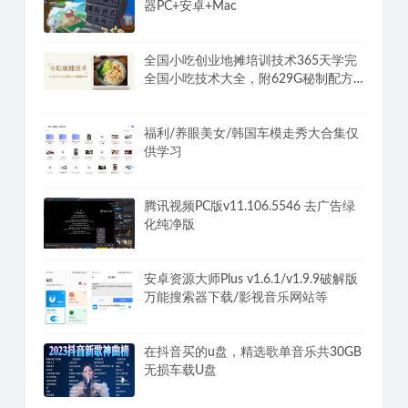
器PC+安卓+Mac
全国小吃创业地摊培训技术365天学完
全国小吃技术大全，附629G秘制配方
+摆摊秘籍
福利/养眼美女/韩国车模走秀大合集仅
供学习
腾讯视频PC版v11.106.5546 去广告绿
化纯净版
安卓资源大师Plus v1.6.1/v1.9.9破解版
万能搜索器下载/影视音乐网站等
在抖音买的u盘，精选歌单音乐共30GB
无损车载U盘