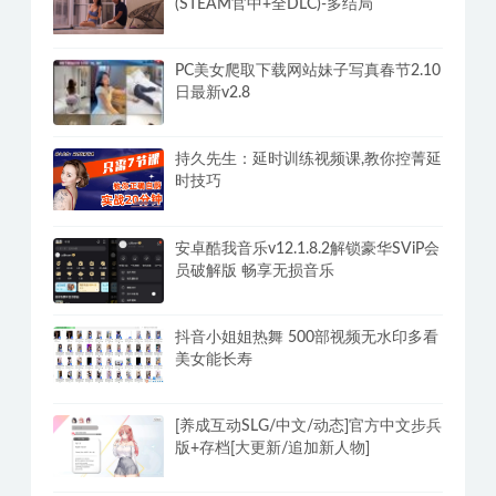
(STEAM官中+全DLC)-多结局
PC美女爬取下载网站妹子写真春节2.10
日最新v2.8
持久先生：延时训练视频课,教你控菁延
时技巧
安卓酷我音乐v12.1.8.2解锁豪华SViP会
员破解版 畅享无损音乐
抖音小姐姐热舞 500部视频无水印多看
美女能长寿
[养成互动SLG/中文/动态]官方中文步兵
版+存档[大更新/追加新人物]