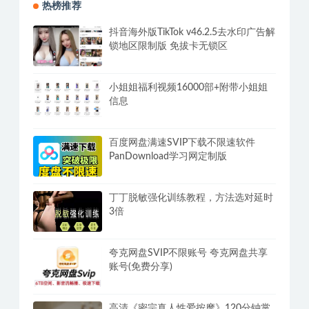
热榜推荐
抖音海外版TikTok v46.2.5去水印广告解
锁地区限制版 免拔卡无锁区
小姐姐福利视频16000部+附带小姐姐
信息
百度网盘满速SVIP下载不限速软件
PanDownload学习网定制版
丁丁脱敏强化训练教程，方法选对延时
3倍
夸克网盘SVIP不限账号 夸克网盘共享
账号(免费分享)
高清《密宗真人性爱按摩》120分钟掌