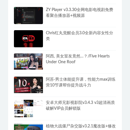
ZY Player v3.3.30全网电影电视剧免费
看聚合播放器+视频源
Chris红丸觉醒会员3.0全新内容女性分
类
阿西, 美女室友竟然…？/Five Hearts
Under One Roof
阿苏·男士体能提升课，性能力max训练
营10节课帮你提升战斗力
安卓大师兄影视影院v3.4.3 v3超清画质
破解VIP会员解锁版
植物大战僵尸杂交版v3.2.1魔改版+修改