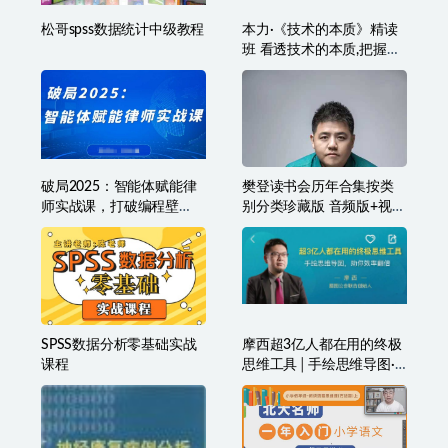
松哥spss数据统计中级教程
本力·《技术的本质》精读
班 看透技术的本质,把握投
资的方向
破局2025：智能体赋能律
樊登读书会历年合集按类
师实战课，打破编程壁
别分类珍藏版 音频版+视频
垒，完成复杂任务，沉淀
版
专属知识，赋能律师实务
SPSS数据分析零基础实战
摩西超3亿人都在用的终极
课程
思维工具│手绘思维导图·
助你效率翻倍