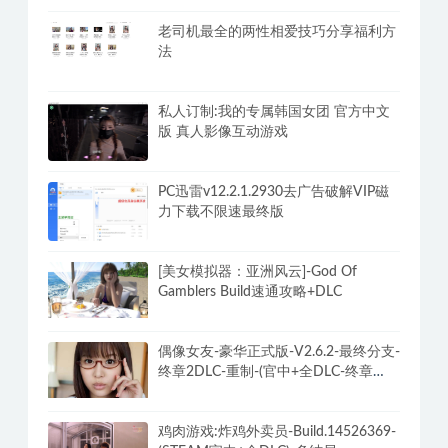
老司机最全的两性相爱技巧分享福利方
法
私人订制:我的专属韩国女团 官方中文
版 真人影像互动游戏
PC迅雷v12.2.1.2930去广告破解VIP磁
力下载不限速最终版
[美女模拟器：亚洲风云]-God Of
Gamblers Build速通攻略+DLC
偶像女友-豪华正式版-V2.6.2-最终分支-
终章2DLC-重制-(官中+全DLC-终章
DLC-分支DLC)-和女神谈恋爱-锁区
鸡肉游戏:炸鸡外卖员-Build.14526369-