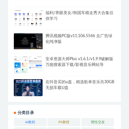
+摆摊秘籍
福利/养眼美女/韩国车模走秀大合集仅
供学习
腾讯视频PC版v11.106.5546 去广告绿
化纯净版
安卓资源大师Plus v1.6.1/v1.9.9破解版
万能搜索器下载/影视音乐网站等
在抖音买的u盘，精选歌单音乐共30GB
无损车载U盘
分类目录
AI教程
PS教程
两性交友