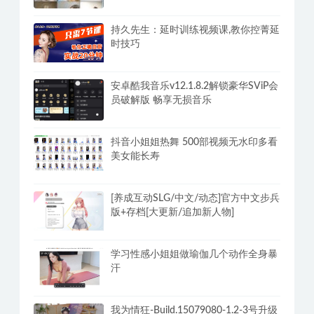
持久先生：延时训练视频课,教你控菁延
时技巧
安卓酷我音乐v12.1.8.2解锁豪华SViP会
员破解版 畅享无损音乐
抖音小姐姐热舞 500部视频无水印多看
美女能长寿
[养成互动SLG/中文/动态]官方中文步兵
版+存档[大更新/追加新人物]
学习性感小姐姐做瑜伽几个动作全身暴
汗
我为情狂-Build.15079080-1.2-3号升级