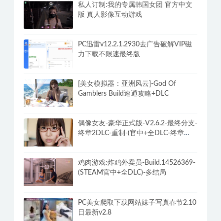
私人订制:我的专属韩国女团 官方中文
版 真人影像互动游戏
PC迅雷v12.2.1.2930去广告破解VIP磁
力下载不限速最终版
[美女模拟器：亚洲风云]-God Of
Gamblers Build速通攻略+DLC
偶像女友-豪华正式版-V2.6.2-最终分支-
终章2DLC-重制-(官中+全DLC-终章
DLC-分支DLC)-和女神谈恋爱-锁区
鸡肉游戏:炸鸡外卖员-Build.14526369-
(STEAM官中+全DLC)-多结局
PC美女爬取下载网站妹子写真春节2.10
日最新v2.8