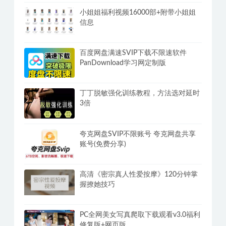
小姐姐福利视频16000部+附带小姐姐
信息
百度网盘满速SVIP下载不限速软件
PanDownload学习网定制版
丁丁脱敏强化训练教程，方法选对延时
3倍
夸克网盘SVIP不限账号 夸克网盘共享
账号(免费分享)
高清《密宗真人性爱按摩》120分钟掌
握撩她技巧
PC全网美女写真爬取下载观看v3.0福利
修复版+网页版