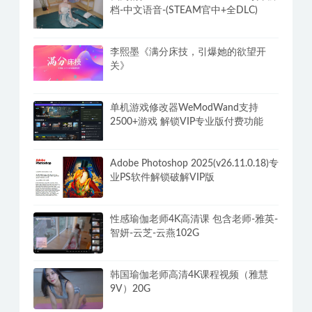
档-中文语音-(STEAM官中+全DLC)
李熙墨《满分床技，引爆她的欲望开
关》
单机游戏修改器WeModWand支持
2500+游戏 解锁VIP专业版付费功能
Adobe Photoshop 2025(v26.11.0.18)专
业PS软件解锁破解VIP版
性感瑜伽老师4K高清课 包含老师-雅英-
智妍-云芝-云燕102G
韩国瑜伽老师高清4K课程视频（雅慧
9V）20G