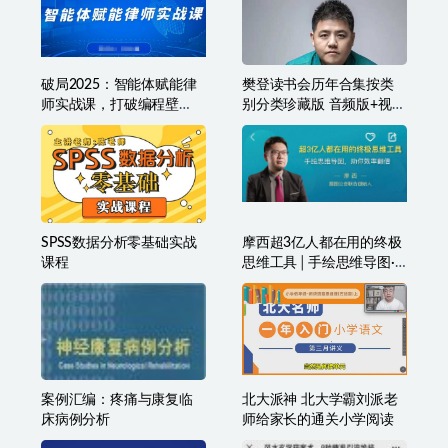
破局2025：智能体赋能律
樊登读书会历年合集按类
师实战课，打破编程壁
别分类珍藏版 音频版+视频
垒，完成复杂任务，沉淀
版
专属知识，赋能律师实务
SPSS数据分析零基础实战
摩西超3亿人都在用的终极
课程
思维工具│手绘思维导图·
助你效率翻倍
案例汇编：疼痛与康复临
北大派神 北大学霸刘派老
床病例分析
师给家长的通关小学阅读