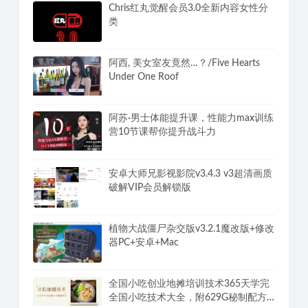
Chris红丸觉醒会员3.0全新内容女性分
类
阿西, 美女室友竟然…？/Five Hearts
Under One Roof
阿苏·男士体能提升课，性能力max训练
营10节课帮你提升战斗力
安卓大师兄影视影院v3.4.3 v3超清画质
破解VIP会员解锁版
植物大战僵尸杂交版v3.2.1魔改版+修改
器PC+安卓+Mac
全国小吃创业地摊培训技术365天学完
全国小吃技术大全，附629G秘制配方