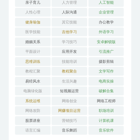
亲子育儿
人力管理
人工智能
人性心理
人际沟通
企业管理
健身瑜伽
其它技能
办公教学
医学技能
吉他学习
外语学习
婚姻关系
学习技巧
安卓解锁版
平面设计
应用开发
引流推广
思维训练
技能培训
摄影剪辑
教程汇聚
教程聚合
文学写作
易经风水
生活兴趣
电商实操
电脑绿化版
短视频运营
破解合集
系统运维
网络创业
网络工程师
网络攻防
网赚项目运营
职场培训
股票讲座
营销技巧
计算机课
语言汇编
音乐舞蹈
音乐软件