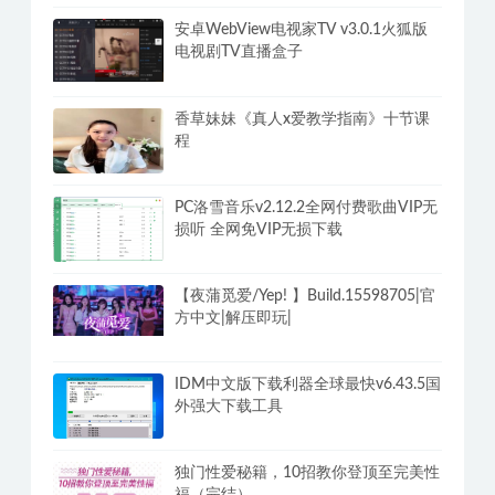
安卓WebView电视家TV v3.0.1火狐版
电视剧TV直播盒子
香草妹妹《真人x爱教学指南》十节课
程
PC洛雪音乐v2.12.2全网付费歌曲VIP无
损听 全网免VIP无损下载
【夜蒲觅爱/Yep! 】Build.15598705|官
方中文|解压即玩|
IDM中文版下载利器全球最快v6.43.5国
外强大下载工具
独门性爱秘籍，10招教你登顶至完美性
福（完结）