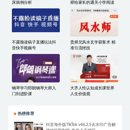
案例汇编：疼痛与康复临
北大派神 北大学霸刘派老
床病例分析
师给家长的通关小学阅读
不露脸读稿子直播玩法抖
贵师兄风水玄学获客术 精
音快手视频号
准引流绝技
钢琴学习郎朗钢琴大师入
大齐人性认知成长课世界
门到进阶课
人生价值观