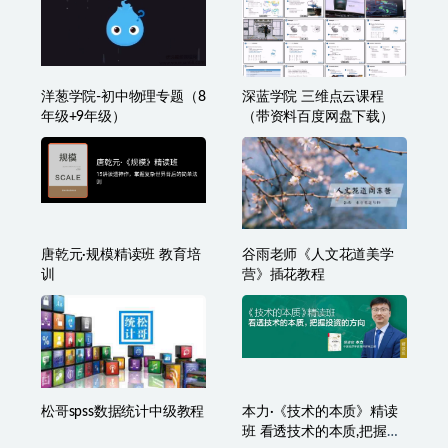
BilibiliVideoDownload视频下载v3.3.1
相关文章
洋葱学院-初中物理专题（8
深蓝学院 三维点云课程
年级+9年级）
（带资料百度网盘下载）
唐乾元·规模精读班 教育培
谷雨老师《人文花道美学
训
营》插花教程