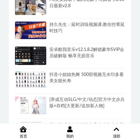
鸡肉游戏:炸鸡外卖员-Build.14526369-
(STEAM官中+全DLC)-多结局
PC美女爬取下载网站妹子写真春节2.10
日最新v2.8
持久先生：延时训练视频课,教你控菁延
时技巧
安卓酷我音乐v12.1.8.2解锁豪华SViP会
员破解版 畅享无损音乐
抖音小姐姐热舞 500部视频无水印多看
美女能长寿
[养成互动SLG/中文/动态]官方中文步兵
首页
我的
顶部
版+存档[大更新/追加新人物]