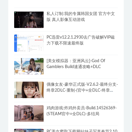
习视频
老司机最全的两性相爱技巧分享福利方
法
私人订制:我的专属韩国女团 官方中文
版 真人影像互动游戏
PC迅雷v12.2.1.2930去广告破解VIP磁
力下载不限速最终版
[美女模拟器：亚洲风云]-God Of
Gamblers Build速通攻略+DLC
偶像女友-豪华正式版-V2.6.2-最终分支-
终章2DLC-重制-(官中+全DLC-终章
DLC-分支DLC)-和女神谈恋爱-锁区