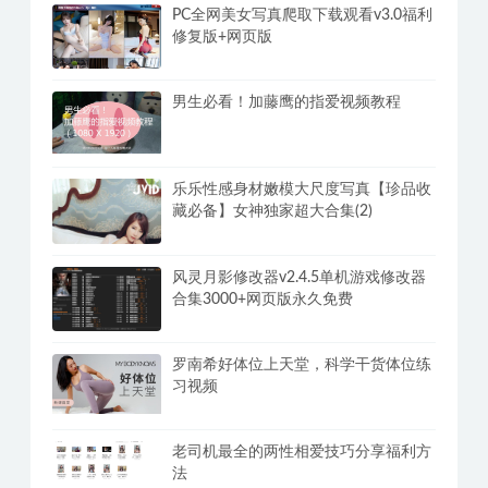
高清《密宗真人性爱按摩》120分钟掌
握撩她技巧
PC全网美女写真爬取下载观看v3.0福利
修复版+网页版
男生必看！加藤鹰的指爱视频教程
乐乐性感身材嫩模大尺度写真【珍品收
藏必备】女神独家超大合集(2)
风灵月影修改器v2.4.5单机游戏修改器
合集3000+网页版永久免费
罗南希好体位上天堂，科学干货体位练