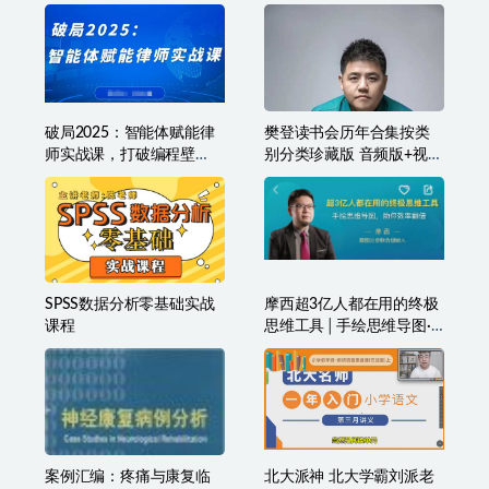
松哥spss数据统计中级教程
本力·《技术的本质》精读
班 看透技术的本质,把握投
资的方向
破局2025：智能体赋能律
樊登读书会历年合集按类
师实战课，打破编程壁
别分类珍藏版 音频版+视频
垒，完成复杂任务，沉淀
版
专属知识，赋能律师实务
SPSS数据分析零基础实战
摩西超3亿人都在用的终极
课程
思维工具│手绘思维导图·
助你效率翻倍