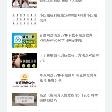
热榜推荐
抖音海外版TikTok v46.2.5去水印广告解
锁地区限制版 免拔卡无锁区
小姐姐福利视频16000部+附带小姐姐
信息
百度网盘满速SVIP下载不限速软件
PanDownload学习网定制版
丁丁脱敏强化训练教程，方法选对延时
3倍
夸克网盘SVIP不限账号 夸克网盘共享
账号(免费分享)