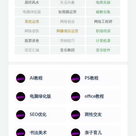
平面设计
应用开发
引流推广
思维训练
技能培训
摄影剪辑
教程汇聚
教程聚合
文学写作
易经风水
生活兴趣
电商实操
电脑绿化版
短视频运营
破解合集
系统运维
网络创业
网络工程师
网络攻防
网赚项目运营
职场培训
股票讲座
营销技巧
计算机课
语言汇编
音乐舞蹈
音乐软件
AI教程
PS教程
电脑绿化版
office教程