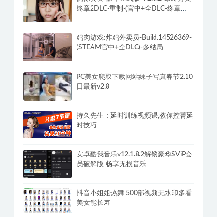
[美女模拟器：亚洲风云]-God Of
Gamblers Build速通攻略+DLC
偶像女友-豪华正式版-V2.6.2-最终分支-
终章2DLC-重制-(官中+全DLC-终章
DLC-分支DLC)-和女神谈恋爱-锁区
鸡肉游戏:炸鸡外卖员-Build.14526369-
(STEAM官中+全DLC)-多结局
PC美女爬取下载网站妹子写真春节2.10
日最新v2.8
持久先生：延时训练视频课,教你控菁延
时技巧
安卓酷我音乐v12.1.8.2解锁豪华SViP会
员破解版 畅享无损音乐