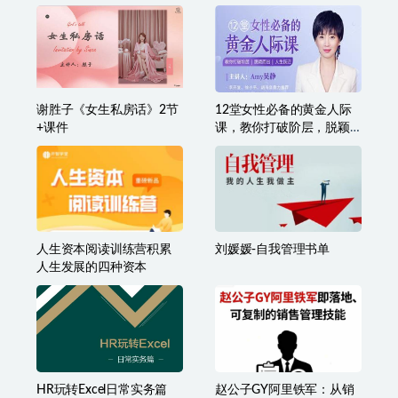
大齐老师—天道鬼谷训练
冰冰老师·2026新手外贸入
营，看透规律，解读问
行必修课
题，揭穿商业规则，经营
自在人生
谢胜子《女生私房话》2节
12堂女性必备的黄金人际
+课件
课，教你打破阶层，脱颖
而出，人生跃迁（完结）
人生资本阅读训练营积累
刘媛媛-自我管理书单
人生发展的四种资本