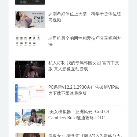
藏必备】女神独家超大合集(2)
风灵月影修改器v2.4.5单机游戏修改器
合集3000+网页版永久免费
罗南希好体位上天堂，科学干货体位练
习视频
老司机最全的两性相爱技巧分享福利方
法
私人订制:我的专属韩国女团 官方中文
版 真人影像互动游戏
PC迅雷v12.2.1.2930去广告破解VIP磁
力下载不限速最终版