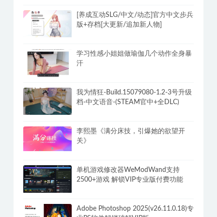
抖音小姐姐热舞 500部视频无水印多看
美女能长寿
[养成互动SLG/中文/动态]官方中文步兵
版+存档[大更新/追加新人物]
学习性感小姐姐做瑜伽几个动作全身暴
汗
我为情狂-Build.15079080-1.2-3号升级
档-中文语音-(STEAM官中+全DLC)
李熙墨《满分床技，引爆她的欲望开
关》