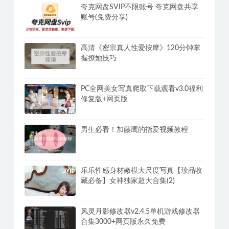
丁丁脱敏强化训练教程，方法选对延时
3倍
夸克网盘SVIP不限账号 夸克网盘共享
账号(免费分享)
高清《密宗真人性爱按摩》120分钟掌
握撩她技巧
PC全网美女写真爬取下载观看v3.0福利
修复版+网页版
男生必看！加藤鹰的指爱视频教程
乐乐性感身材嫩模大尺度写真【珍品收