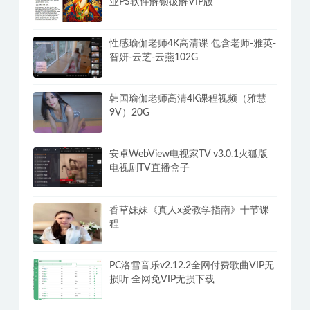
单机游戏修改器WeModWand支持
2500+游戏 解锁VIP专业版付费功能
Adobe Photoshop 2025(v26.11.0.18)专
业PS软件解锁破解VIP版
性感瑜伽老师4K高清课 包含老师-雅英-
智妍-云芝-云燕102G
韩国瑜伽老师高清4K课程视频（雅慧
9V）20G
安卓WebView电视家TV v3.0.1火狐版
电视剧TV直播盒子
香草妹妹《真人x爱教学指南》十节课
程