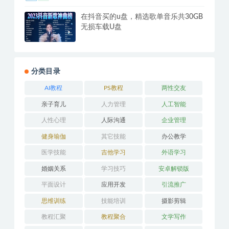
安卓资源大师Plus v1.6.1/v1.9.9破解版
万能搜索器下载/影视音乐网站等
在抖音买的u盘，精选歌单音乐共30GB
无损车载U盘
分类目录
AI教程
PS教程
两性交友
亲子育儿
人力管理
人工智能
人性心理
人际沟通
企业管理
健身瑜伽
其它技能
办公教学
医学技能
吉他学习
外语学习
婚姻关系
学习技巧
安卓解锁版