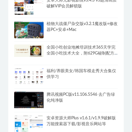
阿苏·男士体能提升课，性能力max训练
营10节课帮你提升战斗力
安卓大师兄影视影院v3.4.3 v3超清画质
破解VIP会员解锁版
植物大战僵尸杂交版v3.2.1魔改版+修改
器PC+安卓+Mac
全国小吃创业地摊培训技术365天学完
全国小吃技术大全，附629G秘制配方
+摆摊秘籍
福利/养眼美女/韩国车模走秀大合集仅
供学习
腾讯视频PC版v11.106.5546 去广告绿
化纯净版