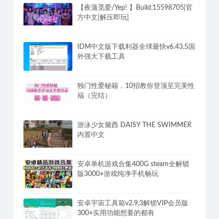
PC洛雪音乐v2.12.2全网付费歌曲VIP无
损听 全网免VIP无损下载
【夜蒲觅爱/Yep! 】Build.15598705|官
方中文|解压即玩|
IDM中文版下载利器全球最快v6.43.5国
外强大下载工具
独门性爱秘籍，10招教你登顶至完美性
福（完结）
游泳少女黛西 DAISY THE SWIMMER
内置中文
安卓单机游戏合集400G steam全解锁