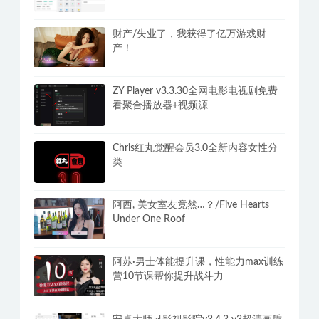
版3000+游戏纯净手机畅玩
安卓宇宙工具箱v2.9.3解锁VIP会员版
300+实用功能想要的都有
财产/失业了，我获得了亿万游戏财
产！
ZY Player v3.3.30全网电影电视剧免费
看聚合播放器+视频源
Chris红丸觉醒会员3.0全新内容女性分
类
阿西, 美女室友竟然…？/Five Hearts
Under One Roof