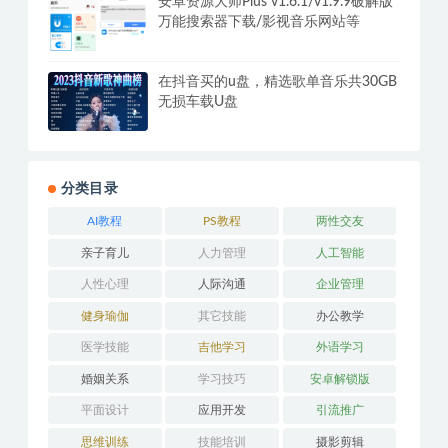
腾讯视频PC版v11.106.5546 去广告绿
化纯净版
安卓资源大师Plus v1.6.1/v1.9.9破解版
万能搜索器下载/影视音乐网站等
在抖音买的u盘，精选歌单音乐共30GB
无损车载U盘
分类目录
AI教程
PS教程
两性交友
亲子育儿
人力管理
人工智能
人性心理
人际沟通
企业管理
健身瑜伽
其它技能
办公教学