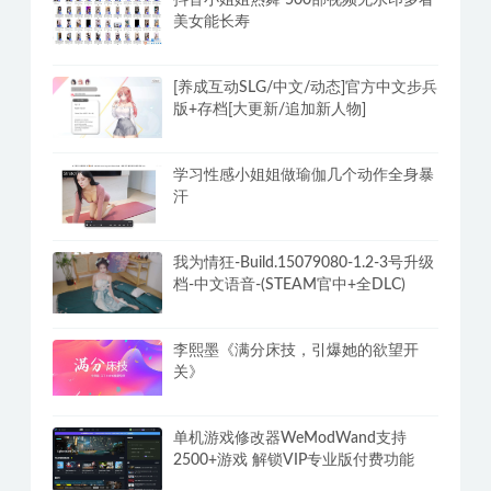
安卓酷我音乐v12.1.8.2解锁豪华SViP会
员破解版 畅享无损音乐
抖音小姐姐热舞 500部视频无水印多看
美女能长寿
[养成互动SLG/中文/动态]官方中文步兵
版+存档[大更新/追加新人物]
学习性感小姐姐做瑜伽几个动作全身暴
汗
我为情狂-Build.15079080-1.2-3号升级
档-中文语音-(STEAM官中+全DLC)
李熙墨《满分床技，引爆她的欲望开
关》