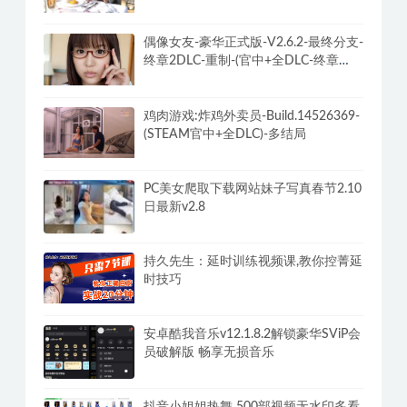
力下载不限速最终版
[美女模拟器：亚洲风云]-God Of
Gamblers Build速通攻略+DLC
偶像女友-豪华正式版-V2.6.2-最终分支-
终章2DLC-重制-(官中+全DLC-终章
DLC-分支DLC)-和女神谈恋爱-锁区
鸡肉游戏:炸鸡外卖员-Build.14526369-
(STEAM官中+全DLC)-多结局
PC美女爬取下载网站妹子写真春节2.10
日最新v2.8
持久先生：延时训练视频课,教你控菁延
时技巧