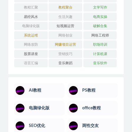
医学技能
吉他学习
外语学习
婚姻关系
学习技巧
安卓解锁版
平面设计
应用开发
引流推广
思维训练
技能培训
摄影剪辑
教程汇聚
教程聚合
文学写作
易经风水
生活兴趣
电商实操
电脑绿化版
短视频运营
破解合集
系统运维
网络创业
网络工程师
网络攻防
网赚项目运营
职场培训
股票讲座
营销技巧
计算机课
语言汇编
音乐舞蹈
音乐软件
AI教程
PS教程