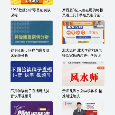
师实战课，打破编程壁
别分类珍藏版 音频版+视频
垒，完成复杂任务，沉淀
版
专属知识，赋能律师实务
SPSS数据分析零基础实战
摩西超3亿人都在用的终极
课程
思维工具│手绘思维导图·
助你效率翻倍
案例汇编：疼痛与康复临
北大派神 北大学霸刘派老
床病例分析
师给家长的通关小学阅读