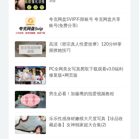
百度网盘满速SVIP下载不限速软件
PanDownload学习网定制版
丁丁脱敏强化训练教程，方法选对延时
3倍
夸克网盘SVIP不限账号 夸克网盘共享
账号(免费分享)
高清《密宗真人性爱按摩》120分钟掌
握撩她技巧
PC全网美女写真爬取下载观看v3.0福利
修复版+网页版
男生必看！加藤鹰的指爱视频教程