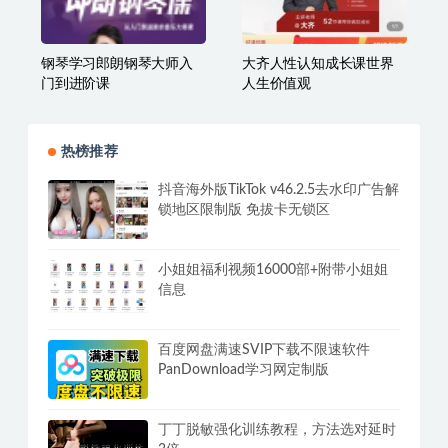
不露脸读稿子直播玩法抖
贵师兄风水玄学获客术 精
音快手视频号
准引流绝技
钢琴学习郎朗钢琴大师入
大齐人性认知成长课世界
门到进阶课
人生价值观
热榜推荐
抖音海外版TikTok v46.2.5去水印广告解
锁地区限制版 免拔卡无锁区
小姐姐福利视频16000部+附带小姐姐
信息