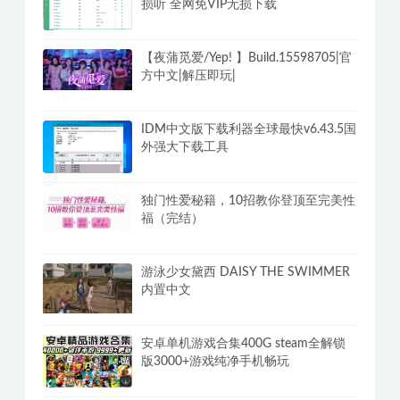
香草妹妹《真人x爱教学指南》十节课
程
PC洛雪音乐v2.12.2全网付费歌曲VIP无
损听 全网免VIP无损下载
【夜蒲觅爱/Yep! 】Build.15598705|官
方中文|解压即玩|
IDM中文版下载利器全球最快v6.43.5国
外强大下载工具
独门性爱秘籍，10招教你登顶至完美性
福（完结）
游泳少女黛西 DAISY THE SWIMMER
内置中文