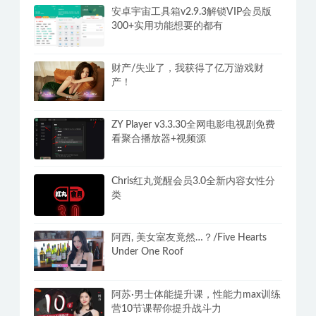
安卓单机游戏合集400G steam全解锁
版3000+游戏纯净手机畅玩
安卓宇宙工具箱v2.9.3解锁VIP会员版
300+实用功能想要的都有
财产/失业了，我获得了亿万游戏财
产！
ZY Player v3.3.30全网电影电视剧免费
看聚合播放器+视频源
Chris红丸觉醒会员3.0全新内容女性分
类
阿西, 美女室友竟然…？/Five Hearts