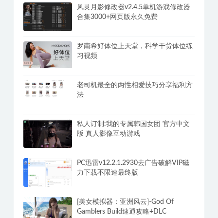
乐乐性感身材嫩模大尺度写真【珍品收
藏必备】女神独家超大合集(2)
风灵月影修改器v2.4.5单机游戏修改器
合集3000+网页版永久免费
罗南希好体位上天堂，科学干货体位练
习视频
老司机最全的两性相爱技巧分享福利方
法
私人订制:我的专属韩国女团 官方中文
版 真人影像互动游戏
PC迅雷v12.2.1.2930去广告破解VIP磁