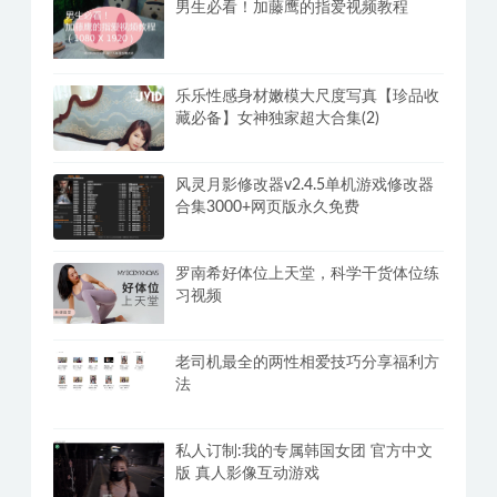
男生必看！加藤鹰的指爱视频教程
乐乐性感身材嫩模大尺度写真【珍品收
藏必备】女神独家超大合集(2)
风灵月影修改器v2.4.5单机游戏修改器
合集3000+网页版永久免费
罗南希好体位上天堂，科学干货体位练
习视频
老司机最全的两性相爱技巧分享福利方
法
私人订制:我的专属韩国女团 官方中文
版 真人影像互动游戏