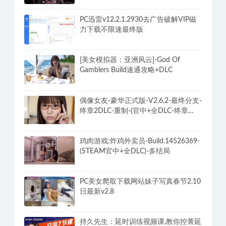
PC迅雷v12.2.1.2930去广告破解VIP磁
力下载不限速最终版
[美女模拟器：亚洲风云]-God Of
Gamblers Build速通攻略+DLC
偶像女友-豪华正式版-V2.6.2-最终分支-
终章2DLC-重制-(官中+全DLC-终章
DLC-分支DLC)-和女神谈恋爱-锁区
鸡肉游戏:炸鸡外卖员-Build.14526369-
(STEAM官中+全DLC)-多结局
PC美女爬取下载网站妹子写真春节2.10
日最新v2.8
持久先生：延时训练视频课,教你控菁延