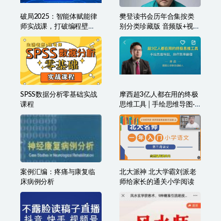
破局2025：智能体赋能律
樊登读书会历年合集按类
师实战课，打破编程壁
别分类珍藏版 音频版+视频
垒，完成复杂任务，沉淀
版
专属知识，赋能律师实务
SPSS数据分析零基础实战
摩西超3亿人都在用的终极
课程
思维工具│手绘思维导图·
助你效率翻倍
案例汇编：疼痛与康复临
北大派神 北大学霸刘派老
床病例分析
师给家长的通关小学阅读