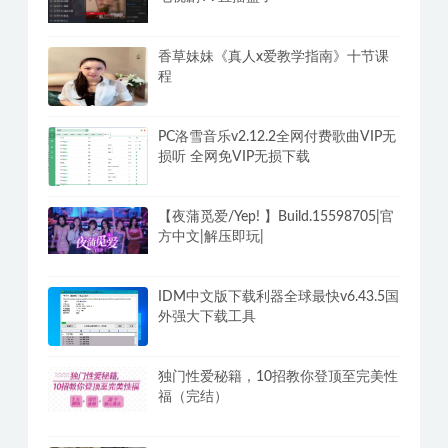
香草妹妹《真人x爱教学指南》十节课
程
PC洛雪音乐v2.12.2全网付费歌曲VIP无
损听 全网免VIP无损下载
【夜蒲觅爱/Yep! 】Build.15598705|官
方中文|解压即玩|
IDM中文版下载利器全球最快v6.43.5国
外强大下载工具
独门性爱秘籍，10招教你登顶至完美性
福（完结）