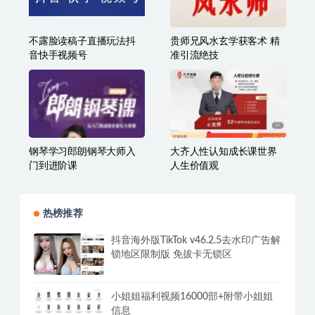
不露脸读稿子直播玩法抖
贵师兄风水玄学获客术 精
音快手视频号
准引流绝技
钢琴学习郎朗钢琴大师入
大齐人性认知成长课世界
门到进阶课
人生价值观
热榜推荐
抖音海外版TikTok v46.2.5去水印广告解
锁地区限制版 免拔卡无锁区
小姐姐福利视频16000部+附带小姐姐
信息