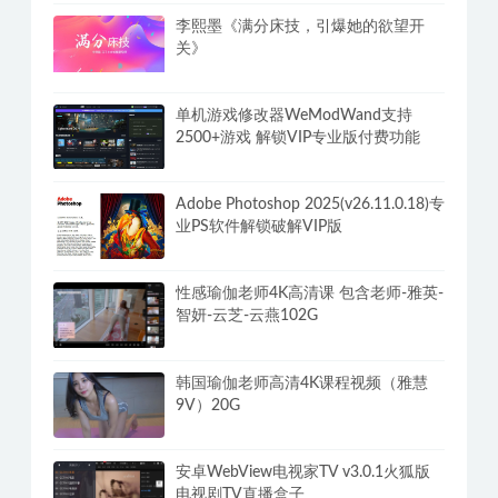
李熙墨《满分床技，引爆她的欲望开
关》
单机游戏修改器WeModWand支持
2500+游戏 解锁VIP专业版付费功能
Adobe Photoshop 2025(v26.11.0.18)专
业PS软件解锁破解VIP版
性感瑜伽老师4K高清课 包含老师-雅英-
智妍-云芝-云燕102G
韩国瑜伽老师高清4K课程视频（雅慧
9V）20G
安卓WebView电视家TV v3.0.1火狐版
电视剧TV直播盒子