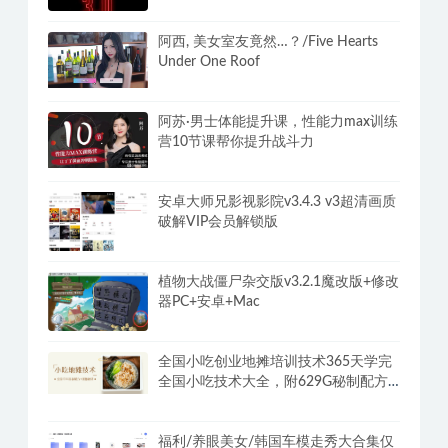
阿西, 美女室友竟然…？/Five Hearts
Under One Roof
阿苏·男士体能提升课，性能力max训练
营10节课帮你提升战斗力
安卓大师兄影视影院v3.4.3 v3超清画质
破解VIP会员解锁版
植物大战僵尸杂交版v3.2.1魔改版+修改
器PC+安卓+Mac
全国小吃创业地摊培训技术365天学完
全国小吃技术大全，附629G秘制配方
+摆摊秘籍
福利/养眼美女/韩国车模走秀大合集仅