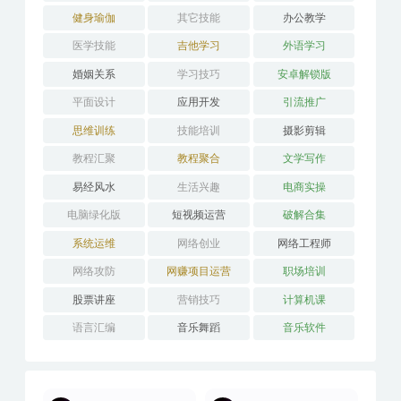
健身瑜伽
其它技能
办公教学
医学技能
吉他学习
外语学习
婚姻关系
学习技巧
安卓解锁版
平面设计
应用开发
引流推广
思维训练
技能培训
摄影剪辑
教程汇聚
教程聚合
文学写作
易经风水
生活兴趣
电商实操
电脑绿化版
短视频运营
破解合集
系统运维
网络创业
网络工程师
网络攻防
网赚项目运营
职场培训
股票讲座
营销技巧
计算机课
语言汇编
音乐舞蹈
音乐软件