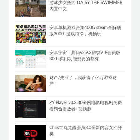
游泳少女黛西 DAISY THE SWIMMER
内置中文
安卓单机游戏合集400G steam全解锁
版3000+游戏纯净手机畅玩
安卓宇宙工具箱v2.9.3解锁VIP会员版
300+实用功能想要的都有
财产/失业了，我获得了亿万游戏财
产！
ZY Player v3.3.30全网电影电视剧免费
看聚合播放器+视频源
Chris红丸觉醒会员3.0全新内容女性分
类