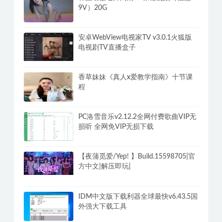
9V）20G
安卓WebView电视家TV v3.0.1火狐版
电视剧TV直播盒子
香草妹妹《真人x爱教学指南》十节课
程
PC洛雪音乐v2.12.2全网付费歌曲VIP无
损听 全网免VIP无损下载
【夜蒲觅爱/Yep! 】Build.15598705|官
方中文|解压即玩|
IDM中文版下载利器全球最快v6.43.5国
外强大下载工具