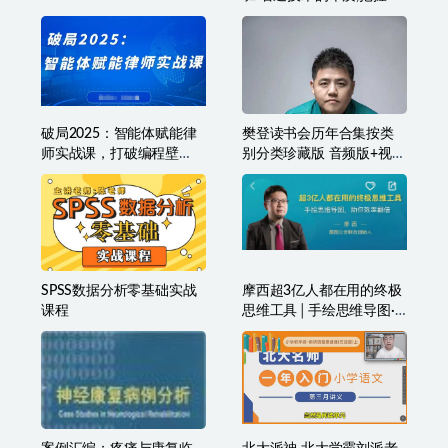
资的方向
破局2025：智能体赋能律
樊登读书会历年合集按类
师实战课，打破编程壁
别分类珍藏版 音频版+视频
垒，完成复杂任务，沉淀
版
专属知识，赋能律师实务
SPSS数据分析零基础实战
摩西超3亿人都在用的终极
课程
思维工具│手绘思维导图·
助你效率翻倍