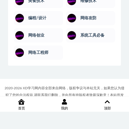
美食技术
维修技术
编程/设计
网络攻防
网络创业
系统工具必备
网络工程师
2020-2026 XD学习网内容全部来自网络，版权争议与本站无关，如果您认为侵
犯了您的合法权益,请联系我们删除，并向所有持版权者致最深歉意！本站所发
布的一切学习教程、软件等资料仅限用于学习体验和研究目的；请自觉下载后
首页
我的
顶部
24小时内删除，如果您喜欢该资料，请支持正版！商务合作或版权联系邮箱
∶7512117@qq.com