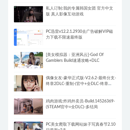
私人订制:我的专属韩国女团 官方中文
版 真人影像互动游戏
PC迅雷v12.2.1.2930去广告破解VIP磁
力下载不限速最终版
[美女模拟器：亚洲风云]-God Of
Gamblers Build速通攻略+DLC
偶像女友-豪华正式版-V2.6.2-最终分支-
终章2DLC-重制-(官中+全DLC-终章
DLC-分支DLC)-和女神谈恋爱-锁区
鸡肉游戏:炸鸡外卖员-Build.14526369-
(STEAM官中+全DLC)-多结局
PC美女爬取下载网站妹子写真春节2.10