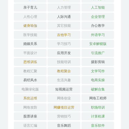
亲子育儿
人力管理
人工智能
人性心理
人际沟通
企业管理
健身瑜伽
其它技能
办公教学
医学技能
吉他学习
外语学习
婚姻关系
学习技巧
安卓解锁版
平面设计
应用开发
引流推广
思维训练
技能培训
摄影剪辑
教程汇聚
教程聚合
文学写作
易经风水
生活兴趣
电商实操
电脑绿化版
短视频运营
破解合集
系统运维
网络创业
网络工程师
网络攻防
网赚项目运营
职场培训
股票讲座
营销技巧
计算机课
语言汇编
音乐舞蹈
音乐软件