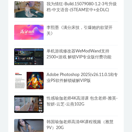
我为情狂-Build.15079080-1.2-3号升级
档-中文语音-(STEAM官中+全DLC)
李熙墨《满分床技，引爆她的欲望开
关》
单机游戏修改器WeModWand支持
2500+游戏 解锁VIP专业版付费功能
Adobe Photoshop 2025(v26.11.0.18)专
业PS软件解锁破解VIP版
性感瑜伽老师4K高清课 包含老师-雅英-
智妍-云芝-云燕102G
韩国瑜伽老师高清4K课程视频（雅慧
9V）20G