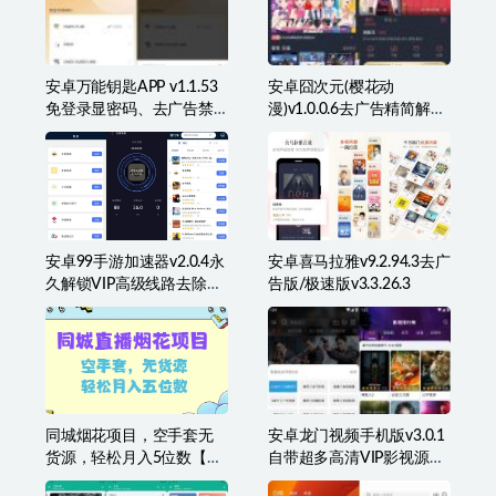
安卓万能钥匙APP v1.1.53
安卓囧次元(樱花动
免登录显密码、去广告禁
漫)v1.0.0.6去广告精简解锁
升级版
VIP特权版
安卓99手游加速器v2.0.4永
安卓喜马拉雅v9.2.94.3去广
久解锁VIP高级线路去除广
告版/极速版v3.3.26.3
告
同城烟花项目，空手套无
安卓龙门视频手机版v3.0.1
货源，轻松月入5位数【揭
自带超多高清VIP影视源免
秘】
费