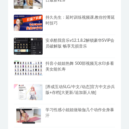
日最新v2.8
持久先生：延时训练视频课,教你控菁延
时技巧
安卓酷我音乐v12.1.8.2解锁豪华SViP会
员破解版 畅享无损音乐
抖音小姐姐热舞 500部视频无水印多看
美女能长寿
[养成互动SLG/中文/动态]官方中文步兵
版+存档[大更新/追加新人物]
学习性感小姐姐做瑜伽几个动作全身暴
汗