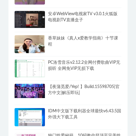
安卓WebView电视家TV v3.0.1火狐版
电视剧TV直播盒子
香草妹妹《真人x爱教学指南》十节课
程
PC洛雪音乐v2.12.2全网付费歌曲VIP无
损听 全网免VIP无损下载
【夜蒲觅爱/Yep! 】Build.15598705|官
方中文|解压即玩|
IDM中文版下载利器全球最快v6.43.5国
外强大下载工具
独门性爱秘籍，10招教你登顶至完美性