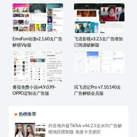
EmoFun动漫v2.1.60去广告
飞语影视v3.2.5去广告增加
解锁Vip版
订阅源破解版
番茄免费小说v4.9.0.99-
讯飞语记Pro v7.10.140去
OPPO定制去广告版
广告解锁会员版
热榜推荐
抖音海外版TikTok v46.2.5去水印广告解
锁地区限制版 免拔卡无锁区