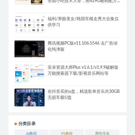
全国小吃技术大全，附629G秘制配方
+摆摊秘籍
福利/养眼美女/韩国车模走秀大合集仅
供学习
腾讯视频PC版v11.106.5546 去广告绿
化纯净版
安卓资源大师Plus v1.6.1/v1.9.9破解版
万能搜索器下载/影视音乐网站等
在抖音买的u盘，精选歌单音乐共30GB
无损车载U盘
分类目录
AI教程
PS教程
两性交友