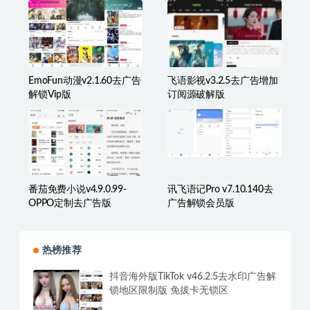
EmoFun动漫v2.1.60去广告
飞语影视v3.2.5去广告增加
解锁Vip版
订阅源破解版
番茄免费小说v4.9.0.99-
讯飞语记Pro v7.10.140去
OPPO定制去广告版
广告解锁会员版
热榜推荐
抖音海外版TikTok v46.2.5去水印广告解
锁地区限制版 免拔卡无锁区