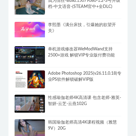
我为情狂-Build.15079080-1.2-3号升级
档-中文语音-(STEAM官中+全DLC)
李熙墨《满分床技，引爆她的欲望开
关》
单机游戏修改器WeModWand支持
2500+游戏 解锁VIP专业版付费功能
Adobe Photoshop 2025(v26.11.0.18)专
业PS软件解锁破解VIP版
性感瑜伽老师4K高清课 包含老师-雅英-
智妍-云芝-云燕102G
韩国瑜伽老师高清4K课程视频（雅慧
9V）20G