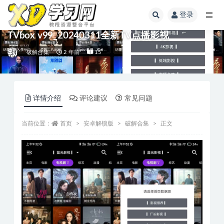
登录
TVbox v99_20240311全新TV点播影视
破解合集
2 年前
15
详情介绍
评论建议
常见问题
当前位置：
首页
安卓解锁版
破解合集
正文