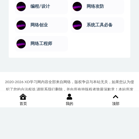
编程/设计
网络攻防
网络创业
系统工具必备
网络工程师
2020-2026 XD学习网内容全部来自网络，版权争议与本站无关，如果您认为侵
犯了您的合法权益,请联系我们删除，并向所有持版权者致最深歉意！本站所发
布的一切学习教程、软件等资料仅限用于学习体验和研究目的；请自觉下载后
首页
我的
顶部
24小时内删除，如果您喜欢该资料，请支持正版！商务合作或版权联系邮箱
∶7512117@qq.com