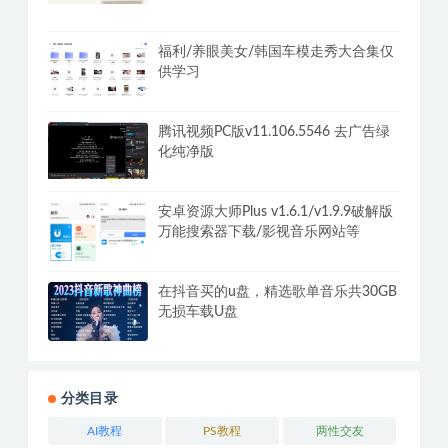
+摆摊秘籍
福利/养眼美女/韩国车模走秀大合集仅
供学习
腾讯视频PC版v11.106.5546 去广告绿
化纯净版
安卓资源大师Plus v1.6.1/v1.9.9破解版
万能搜索器下载/影视音乐网站等
在抖音买的u盘，精选歌单音乐共30GB
无损车载U盘
分类目录
AI教程
PS教程
两性交友