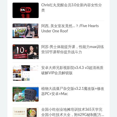
Chris红丸觉醒会员3.0全新内容女性分
类
阿西, 美女室友竟然…？/Five Hearts
Under One Roof
阿苏·男士体能提升课，性能力max训练
营10节课帮你提升战斗力
安卓大师兄影视影院v3.4.3 v3超清画质
破解VIP会员解锁版
植物大战僵尸杂交版v3.2.1魔改版+修改
器PC+安卓+Mac
全国小吃创业地摊培训技术365天学完
全国小吃技术大全，附629G秘制配方