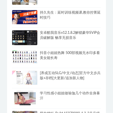
持久先生：延时训练视频课,教你控菁延
时技巧
安卓酷我音乐v12.1.8.2解锁豪华SViP会
员破解版 畅享无损音乐
抖音小姐姐热舞 500部视频无水印多看
美女能长寿
[养成互动SLG/中文/动态]官方中文步兵
版+存档[大更新/追加新人物]
学习性感小姐姐做瑜伽几个动作全身暴
汗