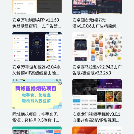
安卓万能钥匙APP v1.1.53
安卓囧次元(樱花动
免登录显密码、去广告禁
漫)v1.0.0.6去广告精简解锁
升级版
VIP特权版
安卓99手游加速器v2.0.4永
安卓喜马拉雅v9.2.94.3去广
久解锁VIP高级线路去除广
告版/极速版v3.3.26.3
告
同城烟花项目，空手套无
安卓龙门视频手机版v3.0.1
货源，轻松月入5位数【揭
自带超多高清VIP影视源免
秘】
费