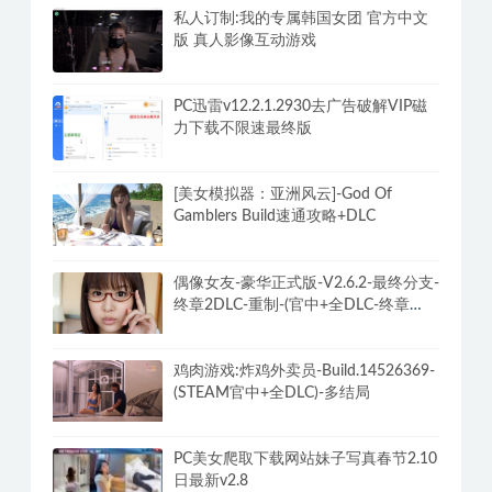
私人订制:我的专属韩国女团 官方中文
版 真人影像互动游戏
PC迅雷v12.2.1.2930去广告破解VIP磁
力下载不限速最终版
[美女模拟器：亚洲风云]-God Of
Gamblers Build速通攻略+DLC
偶像女友-豪华正式版-V2.6.2-最终分支-
终章2DLC-重制-(官中+全DLC-终章
DLC-分支DLC)-和女神谈恋爱-锁区
鸡肉游戏:炸鸡外卖员-Build.14526369-
(STEAM官中+全DLC)-多结局
PC美女爬取下载网站妹子写真春节2.10
日最新v2.8