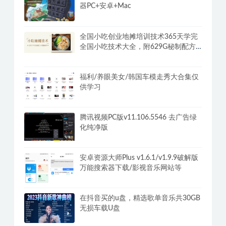
器PC+安卓+Mac
全国小吃创业地摊培训技术365天学完
全国小吃技术大全，附629G秘制配方
+摆摊秘籍
福利/养眼美女/韩国车模走秀大合集仅
供学习
腾讯视频PC版v11.106.5546 去广告绿
化纯净版
安卓资源大师Plus v1.6.1/v1.9.9破解版
万能搜索器下载/影视音乐网站等
在抖音买的u盘，精选歌单音乐共30GB
无损车载U盘