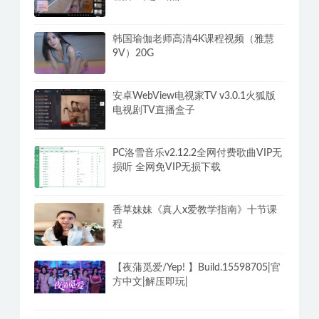
韩国瑜伽老师高清4K课程视频（雅慧
9V）20G
安卓WebView电视家TV v3.0.1火狐版
电视剧TV直播盒子
PC洛雪音乐v2.12.2全网付费歌曲VIP无
损听 全网免VIP无损下载
香草妹妹《真人x爱教学指南》十节课
程
【夜蒲觅爱/Yep! 】Build.15598705|官
方中文|解压即玩|