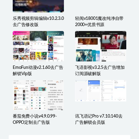
乐秀视频剪辑编辑v10.2.3.0
轻阅v18001魔改纯净自带
去广告修改版
2000+优质书源
EmoFun动漫v2.1.60去广告
飞语影视v3.2.5去广告增加
解锁Vip版
订阅源破解版
番茄免费小说v4.9.0.99-
讯飞语记Pro v7.10.140去
OPPO定制去广告版
广告解锁会员版