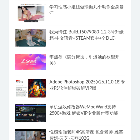
学习性感小姐姐做瑜伽几个动作全身暴
汗
我为情狂-Build.15079080-1.2-3号升级
档-中文语音-(STEAM官中+全DLC)
李熙墨《满分床技，引爆她的欲望开
关》
Adobe Photoshop 2025(v26.11.0.18)专
业PS软件解锁破解VIP版
单机游戏修改器WeModWand支持
2500+游戏 解锁VIP专业版付费功能
性感瑜伽老师4K高清课 包含老师-雅英-
智妍-云芝-云燕102G