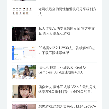
老司机最全的两性相爱技巧分享福利方
法
私人订制:我的专属韩国女团 官方中文
版 真人影像互动游戏
PC迅雷v12.2.1.2930去广告破解VIP磁
力下载不限速最终版
[美女模拟器：亚洲风云]-God Of
Gamblers Build速通攻略+DLC
偶像女友-豪华正式版-V2.6.2-最终分支-
终章2DLC-重制-(官中+全DLC-终章
DLC-分支DLC)-和女神谈恋爱-锁区
鸡肉游戏:炸鸡外卖员-Build.14526369-