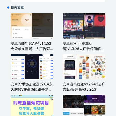
相关文章
安卓万能钥匙APP v1.1.53
安卓囧次元(樱花动
免登录显密码、去广告禁
漫)v1.0.0.6去广告精简解锁
升级版
VIP特权版
安卓99手游加速器v2.0.4永
安卓喜马拉雅v9.2.94.3去广
久解锁VIP高级线路去除广
告版/极速版v3.3.26.3
告