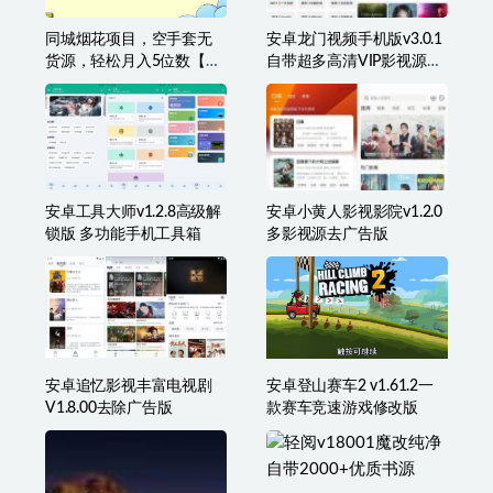
同城烟花项目，空手套无
安卓龙门视频手机版v3.0.1
货源，轻松月入5位数【揭
自带超多高清VIP影视源免
秘】
费
安卓工具大师v1.2.8高级解
安卓小黄人影视影院v1.2.0
锁版 多功能手机工具箱
多影视源去广告版
安卓追忆影视丰富电视剧
安卓登山赛车2 v1.61.2一
V1.8.00去除广告版
款赛车竞速游戏修改版