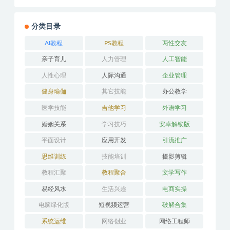
分类目录
AI教程
PS教程
两性交友
亲子育儿
人力管理
人工智能
人性心理
人际沟通
企业管理
健身瑜伽
其它技能
办公教学
医学技能
吉他学习
外语学习
婚姻关系
学习技巧
安卓解锁版
平面设计
应用开发
引流推广
思维训练
技能培训
摄影剪辑
教程汇聚
教程聚合
文学写作
易经风水
生活兴趣
电商实操
电脑绿化版
短视频运营
破解合集
系统运维
网络创业
网络工程师