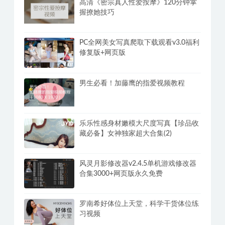
高清《密宗真人性爱按摩》120分钟掌
握撩她技巧
PC全网美女写真爬取下载观看v3.0福利
修复版+网页版
男生必看！加藤鹰的指爱视频教程
乐乐性感身材嫩模大尺度写真【珍品收
藏必备】女神独家超大合集(2)
风灵月影修改器v2.4.5单机游戏修改器
合集3000+网页版永久免费
罗南希好体位上天堂，科学干货体位练
习视频