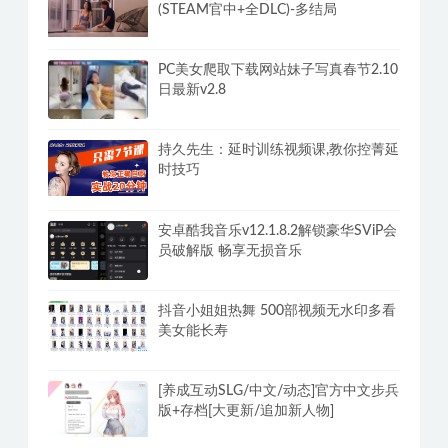
(STEAM官中+全DLC)-多结局
PC美女爬取下载网站妹子写真春节2.10
日最新v2.8
持久先生：延时训练视频课,教你控菁延
时技巧
安卓酷我音乐v12.1.8.2解锁豪华SViP会
员破解版 畅享无损音乐
抖音小姐姐热舞 500部视频无水印多看
美女能长寿
[养成互动SLG/中文/动态]官方中文步兵
版+存档[大更新/追加新人物]