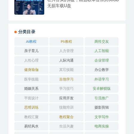
安卓资源大师Plus v1.6.1/v1.9.9破解版
万能搜索器下载/影视音乐网站等
在抖音买的u盘，精选歌单音乐共30GB
无损车载U盘
分类目录
AI教程
PS教程
两性交友
亲子育儿
人力管理
人工智能
人性心理
人际沟通
企业管理
健身瑜伽
其它技能
办公教学
医学技能
吉他学习
外语学习
婚姻关系
学习技巧
安卓解锁版
平面设计
应用开发
引流推广