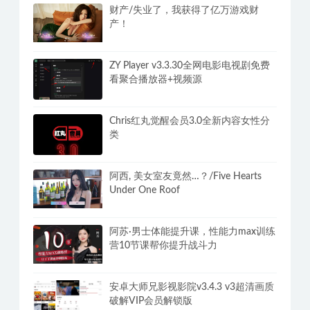
安卓宇宙工具箱v2.9.3解锁VIP会员版
300+实用功能想要的都有
财产/失业了，我获得了亿万游戏财
产！
ZY Player v3.3.30全网电影电视剧免费
看聚合播放器+视频源
Chris红丸觉醒会员3.0全新内容女性分
类
阿西, 美女室友竟然…？/Five Hearts
Under One Roof
阿苏·男士体能提升课，性能力max训练