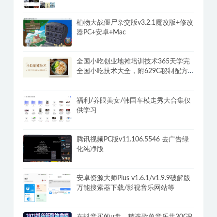
营10节课帮你提升战斗力
安卓大师兄影视影院v3.4.3 v3超清画质
破解VIP会员解锁版
植物大战僵尸杂交版v3.2.1魔改版+修改
器PC+安卓+Mac
全国小吃创业地摊培训技术365天学完
全国小吃技术大全，附629G秘制配方
+摆摊秘籍
福利/养眼美女/韩国车模走秀大合集仅
供学习
腾讯视频PC版v11.106.5546 去广告绿
化纯净版