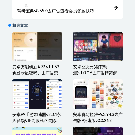
上一篇
FX Player PRO v3.7.8高级多语言版支持8K
下一篇
驾考宝典v8.55.0去广告查看会员答题技巧
相关文章
安卓万能钥匙APP v1.1.53
安卓囧次元(樱花动
免登录显密码、去广告禁
漫)v1.0.0.6去广告精简解锁
升级版
VIP特权版