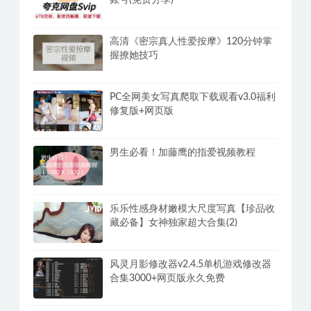
丁丁脱敏强化训练教程，方法选对延时
3倍
夸克网盘SVIP不限账号 夸克网盘共享
账号(免费分享)
高清《密宗真人性爱按摩》120分钟掌
握撩她技巧
PC全网美女写真爬取下载观看v3.0福利
修复版+网页版
男生必看！加藤鹰的指爱视频教程
乐乐性感身材嫩模大尺度写真【珍品收
藏必备】女神独家超大合集(2)