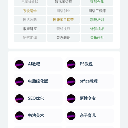
思维训练
技能培训
摄影剪辑
教程汇聚
教程聚合
文学写作
易经风水
生活兴趣
电商实操
电脑绿化版
短视频运营
破解合集
系统运维
网络创业
网络工程师
网络攻防
网赚项目运营
职场培训
股票讲座
营销技巧
计算机课
语言汇编
音乐舞蹈
音乐软件
AI教程
PS教程
电脑绿化版
office教程