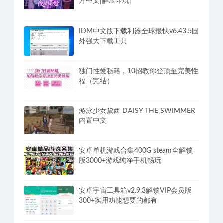
PC洛雪音乐v2.12.2全网付费歌曲VIP无
损听 全网免VIP无损下载
【夜蒲觅爱/Yep! 】Build.15598705|官
方中文|解压即玩|
IDM中文版下载利器全球最快v6.43.5国
外强大下载工具
独门性爱秘籍，10招教你登顶至完美性
福（完结）
游泳少女黛西 DAISY THE SWIMMER
内置中文
安卓单机游戏合集400G steam全解锁
版3000+游戏纯净手机畅玩