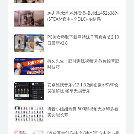
Gamblers Build速通攻略+DLC
偶像女友-豪华正式版-V2.6.2-最终分支-
终章2DLC-重制-(官中+全DLC-终章
DLC-分支DLC)-和女神谈恋爱-锁区
鸡肉游戏:炸鸡外卖员-Build.14526369-
(STEAM官中+全DLC)-多结局
PC美女爬取下载网站妹子写真春节2.10
日最新v2.8
持久先生：延时训练视频课,教你控菁延
时技巧
安卓酷我音乐v12.1.8.2解锁豪华SViP会
员破解版 畅享无损音乐