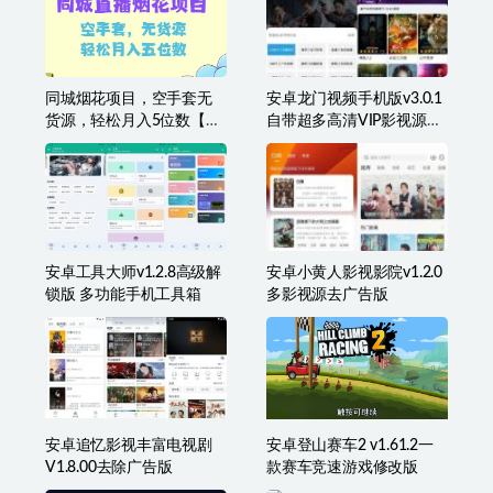
安卓99手游加速器v2.0.4永
安卓喜马拉雅v9.2.94.3去广
久解锁VIP高级线路去除广
告版/极速版v3.3.26.3
告
同城烟花项目，空手套无
安卓龙门视频手机版v3.0.1
货源，轻松月入5位数【揭
自带超多高清VIP影视源免
秘】
费
安卓工具大师v1.2.8高级解
安卓小黄人影视影院v1.2.0
锁版 多功能手机工具箱
多影视源去广告版