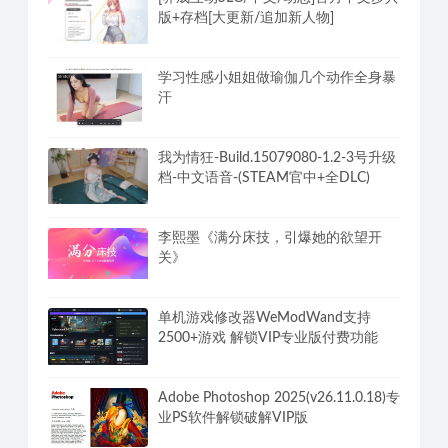
抖音小姐姐热舞 500部视频无水印多看
美女能长寿
[养成互动SLG/中文/动态]官方中文步兵
版+存档[大更新/追加新人物]
学习性感小姐姐做瑜伽几个动作全身暴
汗
我为情狂-Build.15079080-1.2-3号升级
档-中文语音-(STEAM官中+全DLC)
李熙墨《满分床技，引爆她的欲望开
关》
单机游戏修改器WeModWand支持
2500+游戏 解锁VIP专业版付费功能