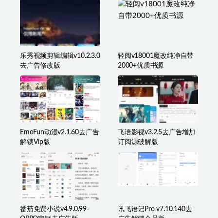
安卓追忆影视丰富电视剧
安卓登山赛车2 v1.61.2一
V1.8.00去除广告版
款赛车竞速游戏修改版
乐秀视频剪辑编辑v10.2.3.0
轻阅v18001魔改纯净自带
去广告修改版
2000+优质书源
EmoFun动漫v2.1.60去广告
飞语影视v3.2.5去广告增加
解锁Vip版
订阅源破解版