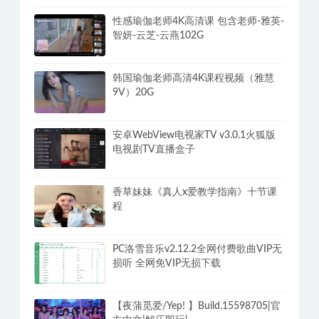
Adobe Photoshop 2025(v26.11.0.18)专
业PS软件解锁破解VIP版
性感瑜伽老师4K高清课 包含老师-雅英-
智妍-云芝-云燕102G
韩国瑜伽老师高清4K课程视频（雅慧
9V）20G
安卓WebView电视家TV v3.0.1火狐版
电视剧TV直播盒子
香草妹妹《真人x爱教学指南》十节课
程