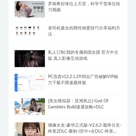
风灵月影修改器v2.4.5单机游戏修改器
合集3000+网页版永久免费
罗南希好体位上天堂，科学干货体位练
习视频
老司机最全的两性相爱技巧分享福利方
法
私人订制:我的专属韩国女团 官方中文
版 真人影像互动游戏
PC迅雷v12.2.1.2930去广告破解VIP磁
力下载不限速最终版
[美女模拟器：亚洲风云]-God Of