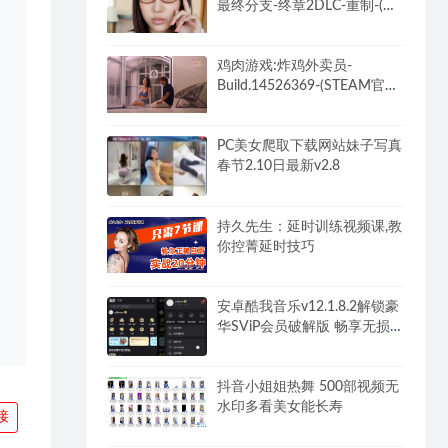
最终分支-终章2DLC-重制-(官
中+全DLC-终章DLC-分支
DLC)-和女神谈恋爱-锁区
鸡肉游戏:炸鸡外卖员-
Build.14526369-(STEAM官中
+全DLC)-多结局
PC美女爬取下载网站妹子写真
春节2.10日最新v2.8
持久先生：延时训练视频课,教
你控菁延时技巧
安卓酷我音乐v12.1.8.2解锁豪
华SViP会员破解版 畅享无损音
乐
抖音小姐姐热舞 500部视频无
水印多看美女能长寿
接