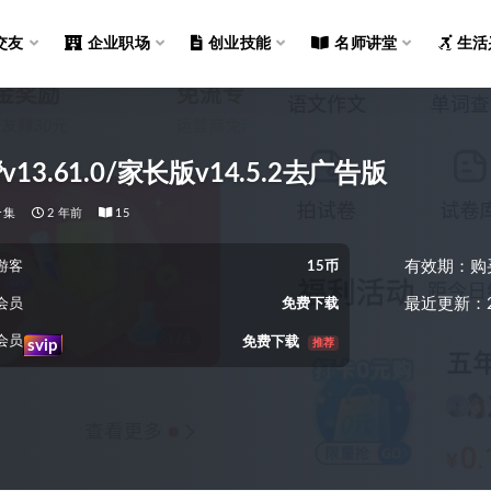
交友
企业职场
创业技能
名师讲堂
生活
13.61.0/家长版v14.5.2去广告版
合集
2 年前
15
有效期：购
游客
15币
最近更新：2
会员
免费下载
会员
免费下载
推荐
svip