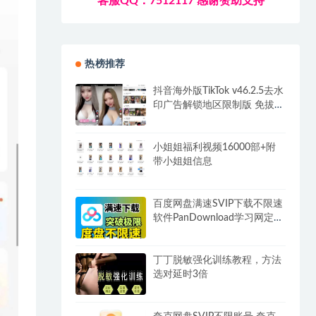
客服QQ：7512117 感谢赞助支持
热榜推荐
抖音海外版TikTok v46.2.5去水
印广告解锁地区限制版 免拔卡
无锁区
小姐姐福利视频16000部+附
带小姐姐信息
百度网盘满速SVIP下载不限速
软件PanDownload学习网定制
版
丁丁脱敏强化训练教程，方法
选对延时3倍