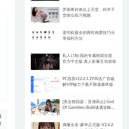
罗南希好体位上天堂，科学干
货体位练习视频
老司机最全的两性相爱技巧分
享福利方法
私人订制:我的专属韩国女团
官方中文版 真人影像互动游戏
PC迅雷v12.2.1.2930去广告破
解VIP磁力下载不限速最终版
[美女模拟器：亚洲风云]-God
Of Gamblers Build速通攻略
+DLC
循
者
偶像女友-豪华正式版-V2.6.2-