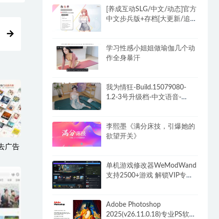
[养成互动SLG/中文/动态]官方
中文步兵版+存档[大更新/追加
新人物]
学习性感小姐姐做瑜伽几个动
作全身暴汗
我为情狂-Build.15079080-
1.2-3号升级档-中文语音-
(STEAM官中+全DLC)
李熙墨《满分床技，引爆她的
欲望开关》
3去广告
单机游戏修改器WeModWand
支持2500+游戏 解锁VIP专业
版付费功能
Adobe Photoshop
2025(v26.11.0.18)专业PS软件