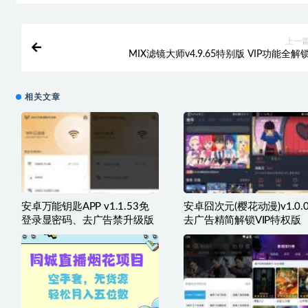
上一
MIX滤镜大师v4.9.65特别版 VIP功能全解
相关文章
安卓万能钥匙APP v1.1.53免
安卓囧次元(樱花动漫)v1.0.0
登录显密码、去广告禁升级版
去广告精简解锁VIP特权版