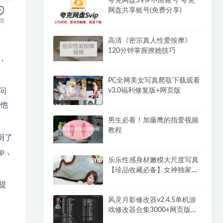
夸克网盘SVIP不限账号 夸克
网盘共享账号(免费分享)
高清《密宗真人性爱按摩》
120分钟掌握撩她技巧
，
PC全网美女写真爬取下载观看
v3.0福利修复版+网页版
问
他
男生必看！加藤鹰的指爱视频
教程
明了
p，
乐乐性感身材嫩模大尺度写真
【珍品收藏必备】女神独家超
大合集(2)
提
风灵月影修改器v2.4.5单机游
戏修改器合集3000+网页版永
久免费