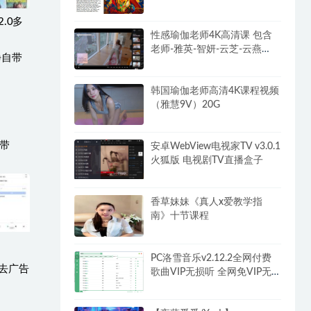
解锁破解VIP版
.0多
性感瑜伽老师4K高清课 包含
老师-雅英-智妍-云芝-云燕
102G
韩国瑜伽老师高清4K课程视频
（雅慧9V）20G
自带
安卓WebView电视家TV v3.0.1
火狐版 电视剧TV直播盒子
香草妹妹《真人x爱教学指
南》十节课程
PC洛雪音乐v2.12.2全网付费
40去广告
歌曲VIP无损听 全网免VIP无
损下载