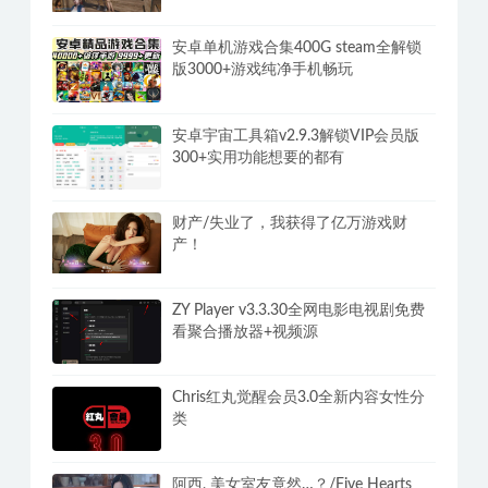
外强大下载工具
游泳少女黛西 DAISY THE SWIMMER
内置中文
安卓单机游戏合集400G steam全解锁
版3000+游戏纯净手机畅玩
安卓宇宙工具箱v2.9.3解锁VIP会员版
300+实用功能想要的都有
财产/失业了，我获得了亿万游戏财
产！
ZY Player v3.3.30全网电影电视剧免费
看聚合播放器+视频源