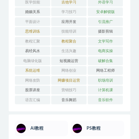
亲子育儿
人力管理
人工智能
人性心理
人际沟通
企业管理
健身瑜伽
其它技能
办公教学
医学技能
吉他学习
外语学习
婚姻关系
学习技巧
安卓解锁版
平面设计
应用开发
引流推广
思维训练
技能培训
摄影剪辑
教程汇聚
教程聚合
文学写作
易经风水
生活兴趣
电商实操
电脑绿化版
短视频运营
破解合集
系统运维
网络创业
网络工程师
网络攻防
网赚项目运营
职场培训
股票讲座
营销技巧
计算机课
语言汇编
音乐舞蹈
音乐软件