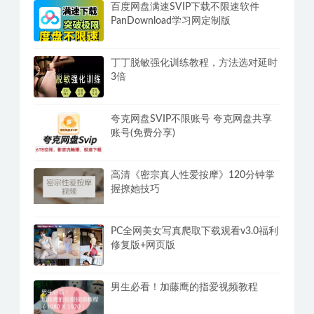
小姐姐福利视频16000部+附带小姐姐
信息
百度网盘满速SVIP下载不限速软件
PanDownload学习网定制版
丁丁脱敏强化训练教程，方法选对延时
3倍
夸克网盘SVIP不限账号 夸克网盘共享
账号(免费分享)
高清《密宗真人性爱按摩》120分钟掌
握撩她技巧
PC全网美女写真爬取下载观看v3.0福利