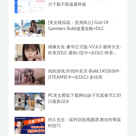
私人订制:我的专属韩国女团 官方中文
版 真人影像互动游戏
PC迅雷v12.2.1.2930去广告破解VIP磁
力下载不限速最终版
[美女模拟器：亚洲风云]-God Of
Gamblers Build速通攻略+DLC
偶像女友-豪华正式版-V2.6.2-最终分支-
终章2DLC-重制-(官中+全DLC-终章
DLC-分支DLC)-和女神谈恋爱-锁区
鸡肉游戏:炸鸡外卖员-Build.14526369-
(STEAM官中+全DLC)-多结局
PC美女爬取下载网站妹子写真春节2.10
日最新v2.8