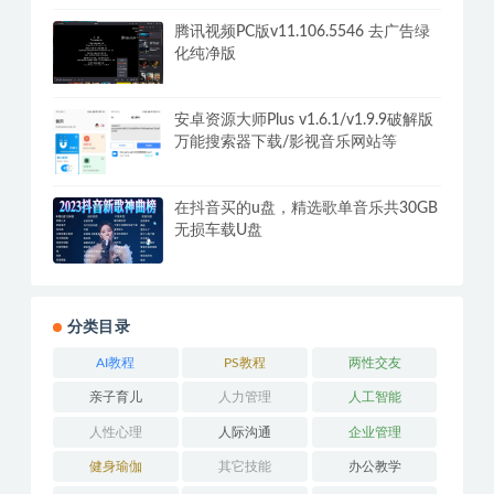
+摆摊秘籍
福利/养眼美女/韩国车模走秀大合集仅
供学习
腾讯视频PC版v11.106.5546 去广告绿
化纯净版
安卓资源大师Plus v1.6.1/v1.9.9破解版
万能搜索器下载/影视音乐网站等
在抖音买的u盘，精选歌单音乐共30GB
无损车载U盘
分类目录
AI教程
PS教程
两性交友