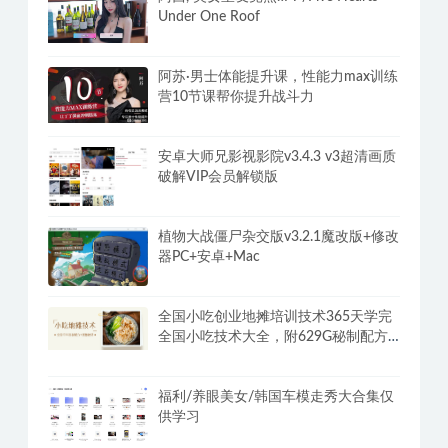
Chris红丸觉醒会员3.0全新内容女性分
类
阿西, 美女室友竟然…？/Five Hearts
Under One Roof
阿苏·男士体能提升课，性能力max训练
营10节课帮你提升战斗力
安卓大师兄影视影院v3.4.3 v3超清画质
破解VIP会员解锁版
植物大战僵尸杂交版v3.2.1魔改版+修改
器PC+安卓+Mac
全国小吃创业地摊培训技术365天学完
全国小吃技术大全，附629G秘制配方