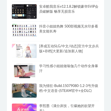
持久先生：延时训练视频课,教你控菁延
时技巧
安卓酷我音乐v12.1.8.2解锁豪华SViP会
员破解版 畅享无损音乐
抖音小姐姐热舞 500部视频无水印多看
美女能长寿
[养成互动SLG/中文/动态]官方中文步兵
版+存档[大更新/追加新人物]
学习性感小姐姐做瑜伽几个动作全身暴
汗