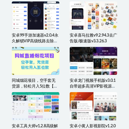
安卓万能钥匙APP v1.1.53
安卓囧次元(樱花动
免登录显密码、去广告禁
漫)v1.0.0.6去广告精简解锁
升级版
VIP特权版
安卓99手游加速器v2.0.4永
安卓喜马拉雅v9.2.94.3去广
久解锁VIP高级线路去除广
告版/极速版v3.3.26.3
告
同城烟花项目，空手套无
安卓龙门视频手机版v3.0.1
货源，轻松月入5位数【揭
自带超多高清VIP影视源免
秘】
费