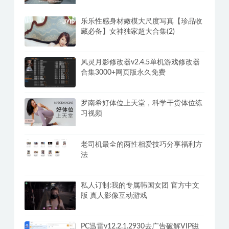
修复版+网页版
男生必看！加藤鹰的指爱视频教程
乐乐性感身材嫩模大尺度写真【珍品收
藏必备】女神独家超大合集(2)
风灵月影修改器v2.4.5单机游戏修改器
合集3000+网页版永久免费
罗南希好体位上天堂，科学干货体位练
习视频
老司机最全的两性相爱技巧分享福利方
法