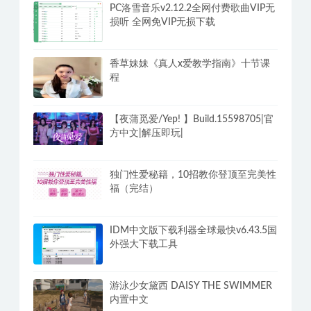
安卓WebView电视家TV v3.0.1火狐版
电视剧TV直播盒子
PC洛雪音乐v2.12.2全网付费歌曲VIP无
损听 全网免VIP无损下载
香草妹妹《真人x爱教学指南》十节课
程
【夜蒲觅爱/Yep! 】Build.15598705|官
方中文|解压即玩|
独门性爱秘籍，10招教你登顶至完美性
福（完结）
IDM中文版下载利器全球最快v6.43.5国