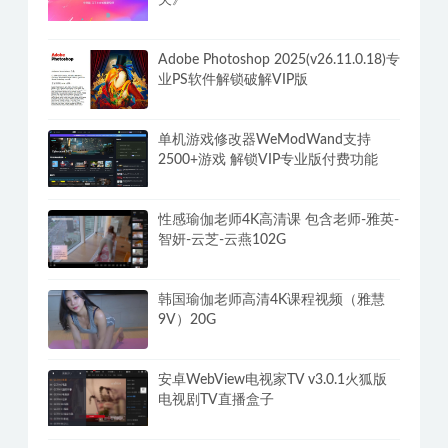
我为情狂-Build.15079080-1.2-3号升级
档-中文语音-(STEAM官中+全DLC)
李熙墨《满分床技，引爆她的欲望开
关》
Adobe Photoshop 2025(v26.11.0.18)专
业PS软件解锁破解VIP版
单机游戏修改器WeModWand支持
2500+游戏 解锁VIP专业版付费功能
性感瑜伽老师4K高清课 包含老师-雅英-
智妍-云芝-云燕102G
韩国瑜伽老师高清4K课程视频（雅慧
9V）20G