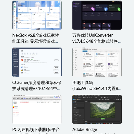
v25H2(26200.8973)无更新
习网定制版
[精简系统美化版]
NexBox v6.8.9游戏玩家性
万兴优转UniConverter
能工具箱 显示增强游戏辅
v17.4.5.648全能格式转换
助准星叠加、监控等
工具箱破解版
CCleaner深度清理和隐私保
图吧工具箱
护系统清理v7.10.1464中文
(TubaWinUi3)v1.4.1内置82
破解版
款检测工具便携版
PC闪豆视频下载器(多平台
Adobe Bridge