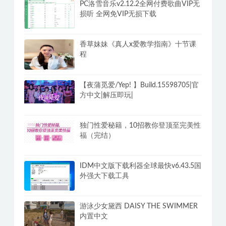
PC洛雪音乐v2.12.2全网付费歌曲VIP无
损听 全网免VIP无损下载
香草妹妹《真人x爱教学指南》十节课
程
【夜蒲觅爱/Yep! 】Build.15598705|官
方中文|解压即玩|
独门性爱秘籍，10招教你登顶至完美性
福（完结）
IDM中文版下载利器全球最快v6.43.5国
外强大下载工具
游泳少女黛西 DAISY THE SWIMMER
内置中文