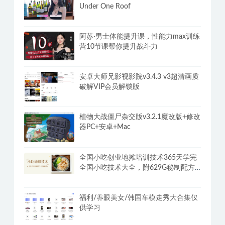
Under One Roof
阿苏·男士体能提升课，性能力max训练
营10节课帮你提升战斗力
安卓大师兄影视影院v3.4.3 v3超清画质
破解VIP会员解锁版
植物大战僵尸杂交版v3.2.1魔改版+修改
器PC+安卓+Mac
全国小吃创业地摊培训技术365天学完
全国小吃技术大全，附629G秘制配方
+摆摊秘籍
福利/养眼美女/韩国车模走秀大合集仅
供学习