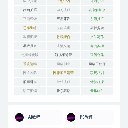
医学技能
吉他学习
外语学习
婚姻关系
学习技巧
安卓解锁版
平面设计
应用开发
引流推广
思维训练
技能培训
摄影剪辑
教程汇聚
教程聚合
文学写作
易经风水
生活兴趣
电商实操
电脑绿化版
短视频运营
破解合集
系统运维
网络创业
网络工程师
网络攻防
网赚项目运营
职场培训
股票讲座
营销技巧
计算机课
语言汇编
音乐舞蹈
音乐软件
AI教程
PS教程