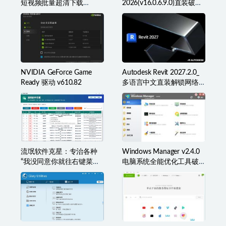
短视频批量超清下载
2026(v16.0.6.9.0)直装破解
器)v2026.07.29
版(简称BR2026)
NVIDIA GeForce Game
Autodesk Revit 2027.2.0_
Ready 驱动 v610.82
多语言中文直装解锁网络
许可版
流氓软件克星：专治各种
Windows Manager v2.4.0
“我没同意你就往右键菜单
电脑系统全能优化工具破
里塞东西”
解版