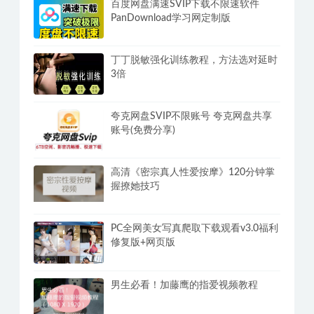
百度网盘满速SVIP下载不限速软件
PanDownload学习网定制版
丁丁脱敏强化训练教程，方法选对延时
3倍
夸克网盘SVIP不限账号 夸克网盘共享
账号(免费分享)
高清《密宗真人性爱按摩》120分钟掌
握撩她技巧
PC全网美女写真爬取下载观看v3.0福利
修复版+网页版
男生必看！加藤鹰的指爱视频教程