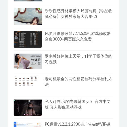
乐乐性感身材嫩模大尺度写真【珍品收
藏必备】女神独家超大合集(2)
风灵月影修改器v2.4.5单机游戏修改器
合集3000+网页版永久免费
罗南希好体位上天堂，科学干货体位练
习视频
老司机最全的两性相爱技巧分享福利方
法
私人订制:我的专属韩国女团 官方中文
版 真人影像互动游戏
PC迅雷v12.2.1.2930去广告破解VIP磁