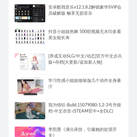
安卓酷我音乐v12.1.8.2解锁豪华SViP会
员破解版 畅享无损音乐
抖音小姐姐热舞 500部视频无水印多看
美女能长寿
[养成互动SLG/中文/动态]官方中文步兵
版+存档[大更新/追加新人物]
学习性感小姐姐做瑜伽几个动作全身暴
汗
我为情狂-Build.15079080-1.2-3号升级
档-中文语音-(STEAM官中+全DLC)
李熙墨《满分床技，引爆她的欲望开
关》