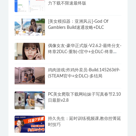
力下载不限速最终版
[美女模拟器：亚洲风云]-God Of
Gamblers Build速通攻略+DLC
偶像女友-豪华正式版-V2.6.2-最终分支-
终章2DLC-重制-(官中+全DLC-终章
DLC-分支DLC)-和女神谈恋爱-锁区
鸡肉游戏:炸鸡外卖员-Build.14526369-
(STEAM官中+全DLC)-多结局
PC美女爬取下载网站妹子写真春节2.10
日最新v2.8
持久先生：延时训练视频课,教你控菁延
时技巧