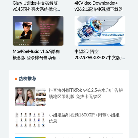
Glary Utilities中文破解版
4K Video Downloader+
v6.45国外强大系统优化百
v26.2.1高清4K视频下载器
宝箱
MoeKoeMusic v1.6.9酷狗
中望3D 悟空
概念版 登录账号自动领取
2027(ZW3D2027中文版)
VIP
激活版
热榜推荐
抖音海外版TikTok v46.2.5去水印广告解
锁地区限制版 免拔卡无锁区
小姐姐福利视频16000部+附带小姐姐
信息