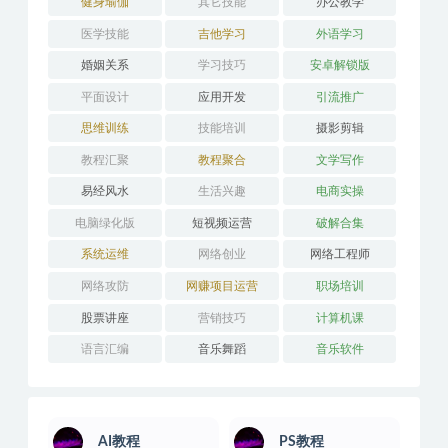
健身瑜伽
其它技能
办公教学
医学技能
吉他学习
外语学习
婚姻关系
学习技巧
安卓解锁版
平面设计
应用开发
引流推广
思维训练
技能培训
摄影剪辑
教程汇聚
教程聚合
文学写作
易经风水
生活兴趣
电商实操
电脑绿化版
短视频运营
破解合集
系统运维
网络创业
网络工程师
网络攻防
网赚项目运营
职场培训
股票讲座
营销技巧
计算机课
语言汇编
音乐舞蹈
音乐软件
AI教程
PS教程