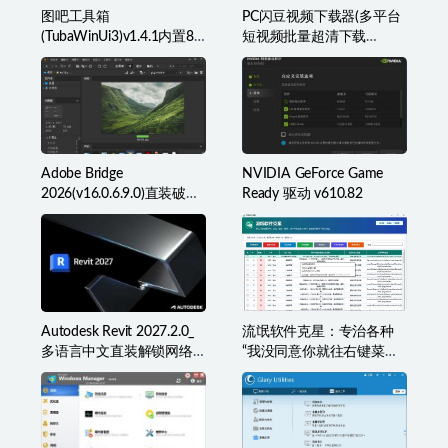
图吧工具箱
PC闪豆视频下载器(多平台
(TubaWinUi3)v1.4.1内置82
短视频批量超清下载
款检测工具便携版
器)v2026.07.29
Adobe Bridge
NVIDIA GeForce Game
2026(v16.0.6.9.0)直装破解
Ready 驱动 v610.82
版(简称BR2026)
Autodesk Revit 2027.2.0_
流氓软件克星：专治各种
多语言中文直装解锁网络
“我没同意你就往右键菜单
许可版
里塞东西”