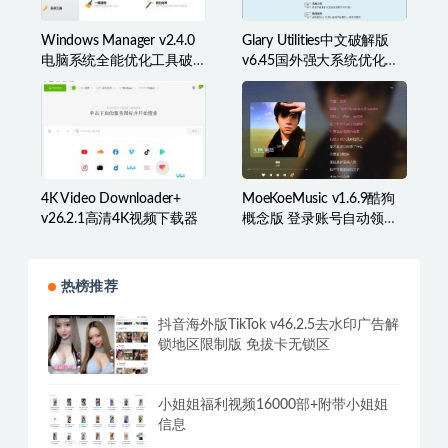
Windows Manager v2.4.0
Glary Utilities中文破解版
电脑系统全能优化工具破
v6.45国外强大系统优化百
解版
宝箱
4K Video Downloader+
MoeKoeMusic v1.6.9酷狗
v26.2.1高清4K视频下载器
概念版 登录账号自动领取
VIP
热榜推荐
抖音海外版TikTok v46.2.5去水印广告解
锁地区限制版 免拔卡无锁区
小姐姐福利视频16000部+附带小姐姐
信息