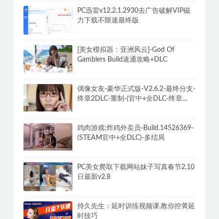
PC迅雷v12.2.1.2930去广告破解VIP磁
力下载不限速最终版
[美女模拟器：亚洲风云]-God Of
Gamblers Build速通攻略+DLC
偶像女友-豪华正式版-V2.6.2-最终分支-
终章2DLC-重制-(官中+全DLC-终章
DLC-分支DLC)-和女神谈恋爱-锁区
鸡肉游戏:炸鸡外卖员-Build.14526369-
(STEAM官中+全DLC)-多结局
PC美女爬取下载网站妹子写真春节2.10
日最新v2.8
持久先生：延时训练视频课,教你控菁延
时技巧