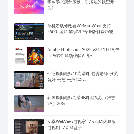
李熙墨《满分床技，引爆她的欲望开
关》
单机游戏修改器WeModWand支持
2500+游戏 解锁VIP专业版付费功能
Adobe Photoshop 2025(v26.11.0.18)专
业PS软件解锁破解VIP版
性感瑜伽老师4K高清课 包含老师-雅英-
智妍-云芝-云燕102G
韩国瑜伽老师高清4K课程视频（雅慧
9V）20G
安卓WebView电视家TV v3.0.1火狐版
电视剧TV直播盒子