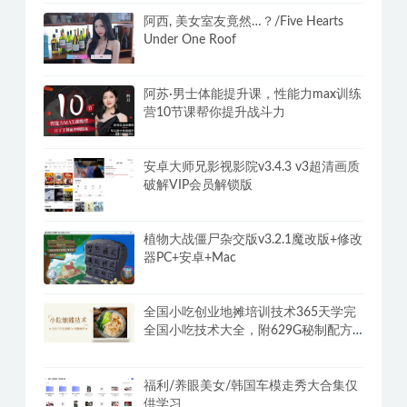
阿西, 美女室友竟然…？/Five Hearts
Under One Roof
阿苏·男士体能提升课，性能力max训练
营10节课帮你提升战斗力
安卓大师兄影视影院v3.4.3 v3超清画质
破解VIP会员解锁版
植物大战僵尸杂交版v3.2.1魔改版+修改
器PC+安卓+Mac
全国小吃创业地摊培训技术365天学完
全国小吃技术大全，附629G秘制配方
+摆摊秘籍
福利/养眼美女/韩国车模走秀大合集仅
供学习