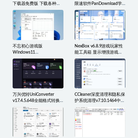
下载器免费版 下载各种类
限速软件PanDownload学
型音乐
习网定制版
不忘初心游戏版
NexBox v6.8.9游戏玩家性
Windows11
能工具箱 显示增强游戏辅
v25H2(26200.8973)无更新
助准星叠加、监控等
[精简系统美化版]
万兴优转UniConverter
CCleaner深度清理和隐私保
v17.4.5.648全能格式转换
护系统清理v7.10.1464中文
工具箱破解版
破解版