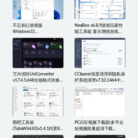
不忘初心游戏版
NexBox v6.8.9游戏玩家性
Windows11
能工具箱 显示增强游戏辅
v25H2(26200.8973)无更新
助准星叠加、监控等
[精简系统美化版]
万兴优转UniConverter
CCleaner深度清理和隐私保
v17.4.5.648全能格式转换
护系统清理v7.10.1464中文
工具箱破解版
破解版
图吧工具箱
PC闪豆视频下载器(多平台
(TubaWinUi3)v1.4.1内置82
短视频批量超清下载
款检测工具便携版
器)v2026.07.29