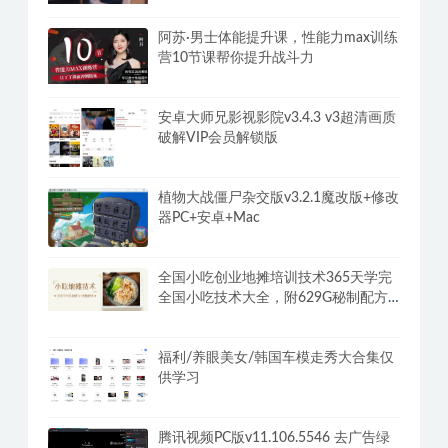
阿苏·男士体能提升课，性能力max训练
营10节课帮你提升战斗力
安卓大师兄影视影院v3.4.3 v3超清画质
破解VIP会员解锁版
植物大战僵尸杂交版v3.2.1魔改版+修改
器PC+安卓+Mac
全国小吃创业地摊培训技术365天学完
全国小吃技术大全，附629G秘制配方
+摆摊秘籍
福利/养眼美女/韩国车模走秀大合集仅
供学习
腾讯视频PC版v11.106.5546 去广告绿