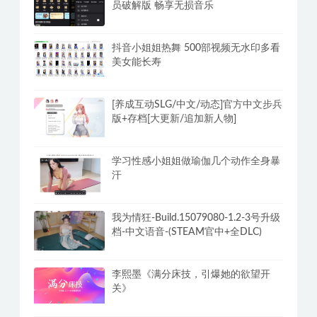
员破解版 畅享无损音乐
抖音小姐姐热舞 500部视频无水印多看
美女能长寿
[养成互动SLG/中文/动态]官方中文步兵
版+存档[大更新/追加新人物]
学习性感小姐姐做瑜伽几个动作全身暴
汗
我为情狂-Build.15079080-1.2-3号升级
档-中文语音-(STEAM官中+全DLC)
李熙墨《满分床技，引爆她的欲望开
关》