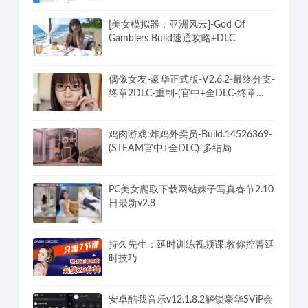
[美女模拟器：亚洲风云]-God Of
Gamblers Build速通攻略+DLC
偶像女友-豪华正式版-V2.6.2-最终分支-
终章2DLC-重制-(官中+全DLC-终章
DLC-分支DLC)-和女神谈恋爱-锁区
鸡肉游戏:炸鸡外卖员-Build.14526369-
(STEAM官中+全DLC)-多结局
PC美女爬取下载网站妹子写真春节2.10
日最新v2.8
持久先生：延时训练视频课,教你控菁延
时技巧
安卓酷我音乐v12.1.8.2解锁豪华SViP会