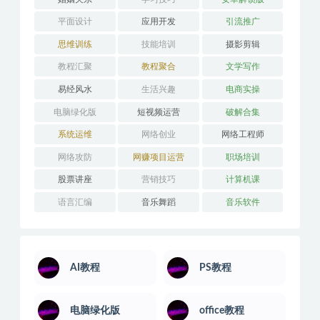
平面设计
应用开发
引流推广
思维训练
技能培训
摄影剪辑
教程汇聚
教程聚合
文学写作
易经风水
生活兴趣
电商实操
电脑绿化版
短视频运营
破解合集
系统运维
网络创业
网络工程师
网络攻防
网赚项目运营
职场培训
股票讲座
营销技巧
计算机课
语言汇编
音乐舞蹈
音乐软件
AI教程
PS教程
电脑绿化版
office教程