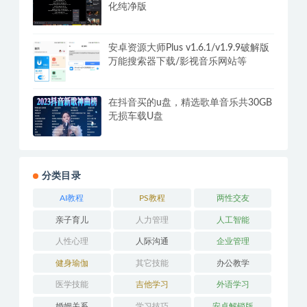
化纯净版
安卓资源大师Plus v1.6.1/v1.9.9破解版
万能搜索器下载/影视音乐网站等
在抖音买的u盘，精选歌单音乐共30GB
无损车载U盘
分类目录
AI教程
PS教程
两性交友
亲子育儿
人力管理
人工智能
人性心理
人际沟通
企业管理
健身瑜伽
其它技能
办公教学
医学技能
吉他学习
外语学习
婚姻关系
学习技巧
安卓解锁版