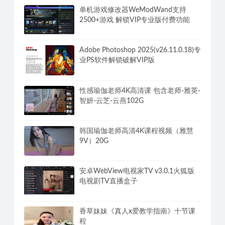
单机游戏修改器WeModWand支持
2500+游戏 解锁VIP专业版付费功能
Adobe Photoshop 2025(v26.11.0.18)专
业PS软件解锁破解VIP版
性感瑜伽老师4K高清课 包含老师-雅英-
智妍-云芝-云燕102G
韩国瑜伽老师高清4K课程视频（雅慧
9V）20G
安卓WebView电视家TV v3.0.1火狐版
电视剧TV直播盒子
香草妹妹《真人x爱教学指南》十节课
程