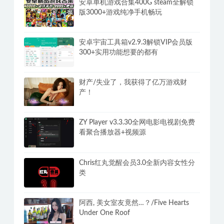
安卓单机游戏合集400G steam全解锁
版3000+游戏纯净手机畅玩
安卓宇宙工具箱v2.9.3解锁VIP会员版
300+实用功能想要的都有
财产/失业了，我获得了亿万游戏财
产！
ZY Player v3.3.30全网电影电视剧免费
看聚合播放器+视频源
Chris红丸觉醒会员3.0全新内容女性分
类
阿西, 美女室友竟然…？/Five Hearts
Under One Roof