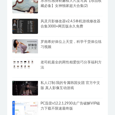
乐乐性感身材嫩模大尺度写真【珍品收
藏必备】女神独家超大合集(2)
风灵月影修改器v2.4.5单机游戏修改器
合集3000+网页版永久免费
罗南希好体位上天堂，科学干货体位练
习视频
老司机最全的两性相爱技巧分享福利方
法
私人订制:我的专属韩国女团 官方中文
版 真人影像互动游戏
PC迅雷v12.2.1.2930去广告破解VIP磁
力下载不限速最终版