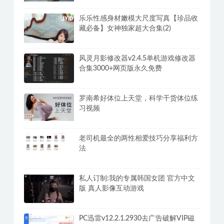
修复版+网页版
男生必看！加藤鹰的指爱视频教程
乐乐性感身材嫩模大尺度写真【珍品收
藏必备】女神独家超大合集(2)
风灵月影修改器v2.4.5单机游戏修改器
合集3000+网页版永久免费
罗南希好体位上天堂，科学干货体位练
习视频
老司机最全的两性相爱技巧分享福利方
法