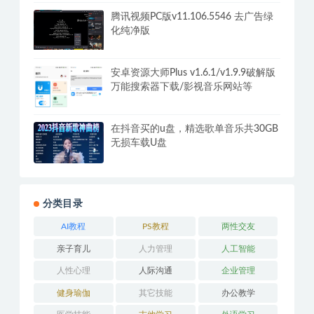
+摆摊秘籍
福利/养眼美女/韩国车模走秀大合集仅
供学习
腾讯视频PC版v11.106.5546 去广告绿
化纯净版
安卓资源大师Plus v1.6.1/v1.9.9破解版
万能搜索器下载/影视音乐网站等
在抖音买的u盘，精选歌单音乐共30GB
无损车载U盘
分类目录
AI教程
PS教程
两性交友