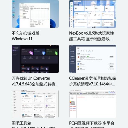
FreeMusic免费的无损音乐
百度网盘满速SVIP下载不
下载器免费版 下载各种类
限速软件PanDownload学
型音乐
习网定制版
不忘初心游戏版
NexBox v6.8.9游戏玩家性
Windows11
能工具箱 显示增强游戏辅
v25H2(26200.8973)无更新
助准星叠加、监控等
[精简系统美化版]
万兴优转UniConverter
CCleaner深度清理和隐私保
v17.4.5.648全能格式转换
护系统清理v7.10.1464中文
工具箱破解版
破解版