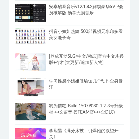
持久先生：延时训练视频课,教你控菁延
时技巧
安卓酷我音乐v12.1.8.2解锁豪华SViP会
员破解版 畅享无损音乐
抖音小姐姐热舞 500部视频无水印多看
美女能长寿
[养成互动SLG/中文/动态]官方中文步兵
版+存档[大更新/追加新人物]
学习性感小姐姐做瑜伽几个动作全身暴
汗