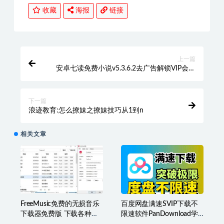
收藏
海报
链接
上一篇
安卓七读免费小说v5.3.6.2去广告解锁VIP会员
版
下一篇
浪迹教育:怎么撩妹之撩妹技巧从1到n
相关文章