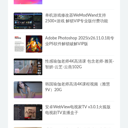
我为情狂-Build.15079080-1.2-3号升级
档-中文语音-(STEAM官中+全DLC)
李熙墨《满分床技，引爆她的欲望开
关》
单机游戏修改器WeModWand支持
2500+游戏 解锁VIP专业版付费功能
Adobe Photoshop 2025(v26.11.0.18)专
业PS软件解锁破解VIP版
性感瑜伽老师4K高清课 包含老师-雅英-
智妍-云芝-云燕102G
韩国瑜伽老师高清4K课程视频（雅慧
9V）20G