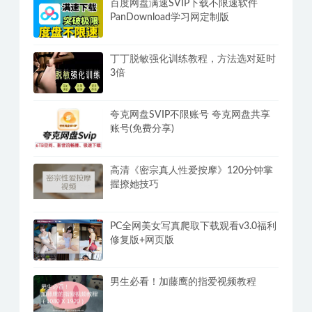
小姐姐福利视频16000部+附带小姐姐
信息
百度网盘满速SVIP下载不限速软件
PanDownload学习网定制版
丁丁脱敏强化训练教程，方法选对延时
3倍
夸克网盘SVIP不限账号 夸克网盘共享
账号(免费分享)
高清《密宗真人性爱按摩》120分钟掌
握撩她技巧
PC全网美女写真爬取下载观看v3.0福利