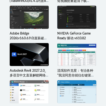
图吧工具箱
PC闪豆视频下载器(多平台
(TubaWinUi3)v1.4.1内置82
短视频批量超清下载
款检测工具便携版
器)v2026.07.29
Adobe Bridge
NVIDIA GeForce Game
2026(v16.0.6.9.0)直装破解
Ready 驱动 v610.82
版(简称BR2026)
Autodesk Revit 2027.2.0_
流氓软件克星：专治各种
多语言中文直装解锁网络
“我没同意你就往右键菜单
许可版
里塞东西”