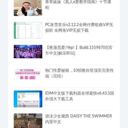
安卓WebView电视家TV v3.0.1火狐版
电视剧TV直播盒子
香草妹妹《真人x爱教学指南》十节课
程
PC洛雪音乐v2.12.2全网付费歌曲VIP无
损听 全网免VIP无损下载
【夜蒲觅爱/Yep! 】Build.15598705|官
方中文|解压即玩|
独门性爱秘籍，10招教你登顶至完美性
福（完结）
IDM中文版下载利器全球最快v6.43.5国