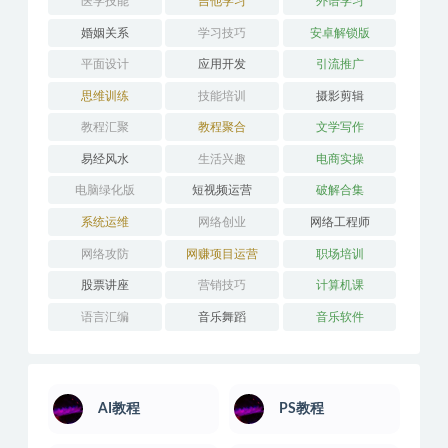
亲子育儿
人力管理
人工智能
人性心理
人际沟通
企业管理
健身瑜伽
其它技能
办公教学
医学技能
吉他学习
外语学习
婚姻关系
学习技巧
安卓解锁版
平面设计
应用开发
引流推广
思维训练
技能培训
摄影剪辑
教程汇聚
教程聚合
文学写作
易经风水
生活兴趣
电商实操
电脑绿化版
短视频运营
破解合集
系统运维
网络创业
网络工程师
网络攻防
网赚项目运营
职场培训
股票讲座
营销技巧
计算机课
语言汇编
音乐舞蹈
音乐软件