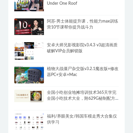
Chris红丸觉醒会员3.0全新内容女性分
类
阿西, 美女室友竟然…？/Five Hearts
Under One Roof
阿苏·男士体能提升课，性能力max训练
营10节课帮你提升战斗力
安卓大师兄影视影院v3.4.3 v3超清画质
破解VIP会员解锁版
植物大战僵尸杂交版v3.2.1魔改版+修改
器PC+安卓+Mac
全国小吃创业地摊培训技术365天学完
全国小吃技术大全，附629G秘制配方