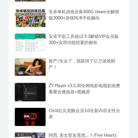
外强大下载工具
游泳少女黛西 DAISY THE SWIMMER
内置中文
安卓单机游戏合集400G steam全解锁
版3000+游戏纯净手机畅玩
安卓宇宙工具箱v2.9.3解锁VIP会员版
300+实用功能想要的都有
财产/失业了，我获得了亿万游戏财
产！
ZY Player v3.3.30全网电影电视剧免费
看聚合播放器+视频源