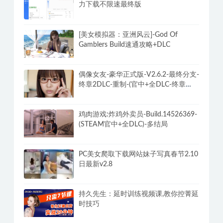
私人订制:我的专属韩国女团 官方中文
版 真人影像互动游戏
PC迅雷v12.2.1.2930去广告破解VIP磁
力下载不限速最终版
[美女模拟器：亚洲风云]-God Of
Gamblers Build速通攻略+DLC
偶像女友-豪华正式版-V2.6.2-最终分支-
终章2DLC-重制-(官中+全DLC-终章
DLC-分支DLC)-和女神谈恋爱-锁区
鸡肉游戏:炸鸡外卖员-Build.14526369-
(STEAM官中+全DLC)-多结局
PC美女爬取下载网站妹子写真春节2.10
日最新v2.8