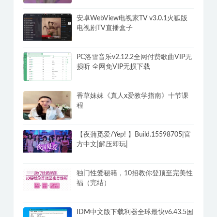
安卓WebView电视家TV v3.0.1火狐版
电视剧TV直播盒子
PC洛雪音乐v2.12.2全网付费歌曲VIP无
损听 全网免VIP无损下载
香草妹妹《真人x爱教学指南》十节课
程
【夜蒲觅爱/Yep! 】Build.15598705|官
方中文|解压即玩|
独门性爱秘籍，10招教你登顶至完美性
福（完结）
IDM中文版下载利器全球最快v6.43.5国