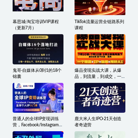
幕思城·淘宝培训VIP课程
TikTok流量运营全链路系列
（更新7月）
课程
鬼哥·自媒体从0到1的18个
爆品变现实战大课，从爆
锦囊
品，到流量，到成交，一
个爆品+IP+私域+用好AI
普通人的全球IP变现训练
鹿大米人生IPO·21天创造
营，Facebook/Instagram全
者奇迹营
球个人IP入门课，零基础全
球社媒课程