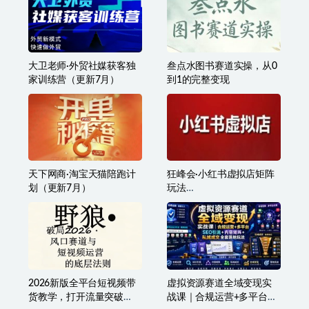
大卫老师·外贸社媒获客独
叁点水图书赛道实操，从0
家训练营（更新7月）
到1的完整变现
天下网商·淘宝天猫陪跑计
狂峰会·小红书虚拟店矩阵
划（更新7月）
玩法
（1.0+2.0+3.0+4.0+5.0）
2026新版全平台短视频带
虚拟资源赛道全域变现实
货教学，打开流量突破
战课｜合规运营+多平台