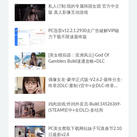
私人订制:我的专属韩国女团 官方中文
版 真人影像互动游戏
PC迅雷v12.2.1.2930去广告破解VIP磁
力下载不限速最终版
[美女模拟器：亚洲风云]-God Of
Gamblers Build速通攻略+DLC
偶像女友-豪华正式版-V2.6.2-最终分支-
终章2DLC-重制-(官中+全DLC-终章
DLC-分支DLC)-和女神谈恋爱-锁区
鸡肉游戏:炸鸡外卖员-Build.14526369-
(STEAM官中+全DLC)-多结局
PC美女爬取下载网站妹子写真春节2.10
日最新v2.8