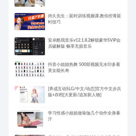
持久先生：延时训练视频课,教你控菁延
时技巧
安卓酷我音乐v12.1.8.2解锁豪华SViP会
员破解版 畅享无损音乐
抖音小姐姐热舞 500部视频无水印多看
美女能长寿
[养成互动SLG/中文/动态]官方中文步兵
版+存档[大更新/追加新人物]
学习性感小姐姐做瑜伽几个动作全身暴
汗