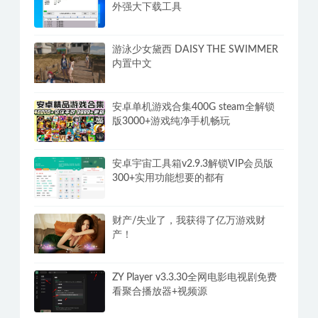
外强大下载工具
游泳少女黛西 DAISY THE SWIMMER
内置中文
安卓单机游戏合集400G steam全解锁
版3000+游戏纯净手机畅玩
安卓宇宙工具箱v2.9.3解锁VIP会员版
300+实用功能想要的都有
财产/失业了，我获得了亿万游戏财
产！
ZY Player v3.3.30全网电影电视剧免费
看聚合播放器+视频源