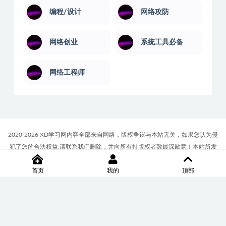
编程/设计
网络攻防
网络创业
系统工具必备
网络工程师
2020-2026 XD学习网内容全部来自网络，版权争议与本站无关，如果您认为侵
犯了您的合法权益,请联系我们删除，并向所有持版权者致最深歉意！本站所发
布的一切学习教程、软件等资料仅限用于学习体验和研究目的；请自觉下载后
首页
我的
顶部
24小时内删除，如果您喜欢该资料，请支持正版！商务合作或版权联系邮箱
∶7512117@qq.com