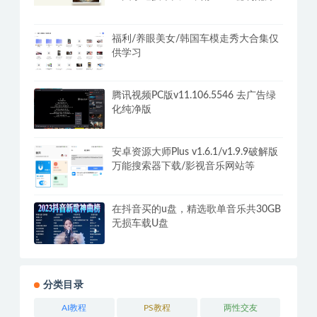
+摆摊秘籍
福利/养眼美女/韩国车模走秀大合集仅
供学习
腾讯视频PC版v11.106.5546 去广告绿
化纯净版
安卓资源大师Plus v1.6.1/v1.9.9破解版
万能搜索器下载/影视音乐网站等
在抖音买的u盘，精选歌单音乐共30GB
无损车载U盘
分类目录
AI教程
PS教程
两性交友