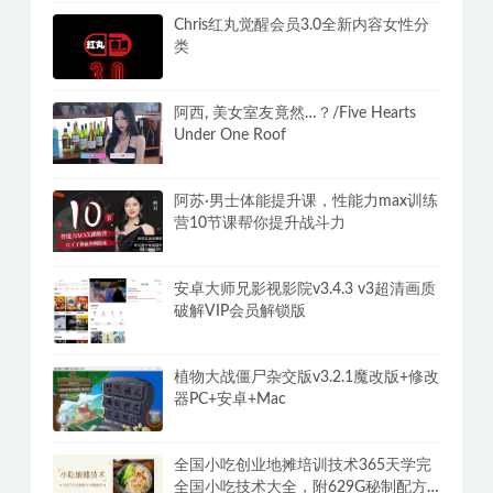
Chris红丸觉醒会员3.0全新内容女性分
类
阿西, 美女室友竟然…？/Five Hearts
Under One Roof
阿苏·男士体能提升课，性能力max训练
营10节课帮你提升战斗力
安卓大师兄影视影院v3.4.3 v3超清画质
破解VIP会员解锁版
植物大战僵尸杂交版v3.2.1魔改版+修改
器PC+安卓+Mac
全国小吃创业地摊培训技术365天学完
全国小吃技术大全，附629G秘制配方