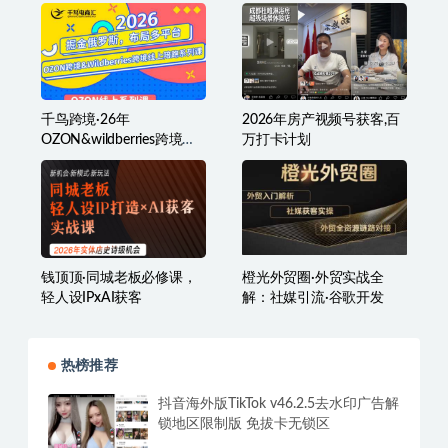
口，开始Ai带货（更新
SEO引流+内容矩阵+私域
0724）（更新7月）
成交全套落地玩法
千鸟跨境·26年
2026年房产视频号获客,百
OZON&wildberries跨境店
万打卡计划
线上陪跑训练营（更新）
钱顶顶·同城老板必修课，
橙光外贸圈·外贸实战全
轻人设IPxAI获客
解：社媒引流·谷歌开发
热榜推荐
抖音海外版TikTok v46.2.5去水印广告解
锁地区限制版 免拔卡无锁区