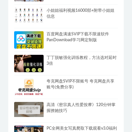
小姐姐福利视频16000部+附带小姐姐
信息
百度网盘满速SVIP下载不限速软件
PanDownload学习网定制版
丁丁脱敏强化训练教程，方法选对延时
3倍
夸克网盘SVIP不限账号 夸克网盘共享
账号(免费分享)
高清《密宗真人性爱按摩》120分钟掌
握撩她技巧
PC全网美女写真爬取下载观看v3.0福利