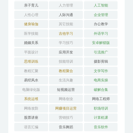
亲子育儿
人力管理
人工智能
人性心理
人际沟通
企业管理
健身瑜伽
其它技能
办公教学
医学技能
吉他学习
外语学习
婚姻关系
学习技巧
安卓解锁版
平面设计
应用开发
引流推广
思维训练
技能培训
摄影剪辑
教程汇聚
教程聚合
文学写作
易经风水
生活兴趣
电商实操
电脑绿化版
短视频运营
破解合集
系统运维
网络创业
网络工程师
网络攻防
网赚项目运营
职场培训
股票讲座
营销技巧
计算机课
语言汇编
音乐舞蹈
音乐软件