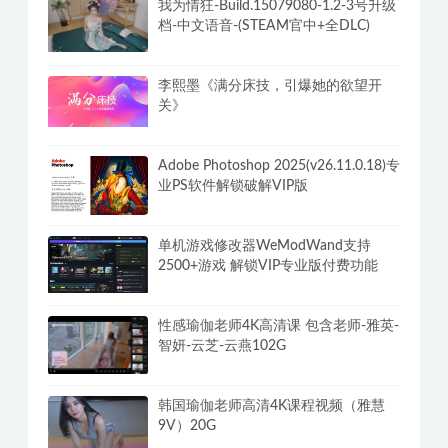
我为情狂-Build.15079080-1.2-3号升级
档-中文语音-(STEAM官中+全DLC)
李熙墨《满分床技，引爆她的欲望开
关》
Adobe Photoshop 2025(v26.11.0.18)专
业PS软件解锁破解VIP版
单机游戏修改器WeModWand支持
2500+游戏 解锁VIP专业版付费功能
性感瑜伽老师4K高清课 包含老师-雅英-
智妍-云芝-云燕102G
韩国瑜伽老师高清4K课程视频（雅慧
9V）20G