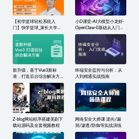
【初学篮球轻松系统入
小D课堂-AI大模型小龙虾-
门】快学篮球_家长大学生
OpenClaw-0基础从入门到
篮球课程
实战
新升级，基于Vue3新标
终端安全监控与分析：从
准，打造后台综合解决方
入到精通实战指南
案
Z-blog网站程序搭建美剧下
网络安全大师课 逆向/漏
载站源码及全套视频教程
洞/渗透/防御等实战演练