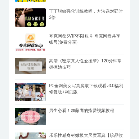
丁丁脱敏强化训练教程，方法选对延时
3倍
夸克网盘SVIP不限账号 夸克网盘共享
账号(免费分享)
高清《密宗真人性爱按摩》120分钟掌
握撩她技巧
PC全网美女写真爬取下载观看v3.0福利
修复版+网页版
男生必看！加藤鹰的指爱视频教程
乐乐性感身材嫩模大尺度写真【珍品收