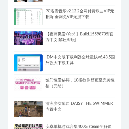
PC洛雪音乐v2.12.2全网付费歌曲VIP无
损听 全网免VIP无损下载
【夜蒲觅爱/Yep! 】Build.15598705|官
方中文|解压即玩|
IDM中文版下载利器全球最快v6.43.5国
外强大下载工具
独门性爱秘籍，10招教你登顶至完美性
福（完结）
游泳少女黛西 DAISY THE SWIMMER
内置中文
安卓单机游戏合集400G steam全解锁