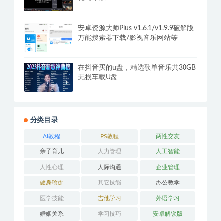
安卓资源大师Plus v1.6.1/v1.9.9破解版
万能搜索器下载/影视音乐网站等
在抖音买的u盘，精选歌单音乐共30GB
无损车载U盘
分类目录
AI教程
PS教程
两性交友
亲子育儿
人力管理
人工智能
人性心理
人际沟通
企业管理
健身瑜伽
其它技能
办公教学
医学技能
吉他学习
外语学习
婚姻关系
学习技巧
安卓解锁版