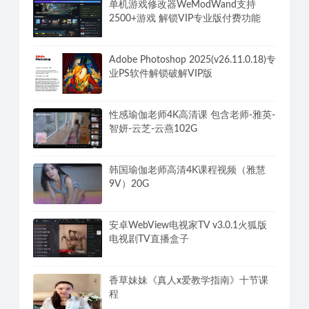
单机游戏修改器WeModWand支持
2500+游戏 解锁VIP专业版付费功能
Adobe Photoshop 2025(v26.11.0.18)专
业PS软件解锁破解VIP版
性感瑜伽老师4K高清课 包含老师-雅英-
智妍-云芝-云燕102G
韩国瑜伽老师高清4K课程视频（雅慧
9V）20G
安卓WebView电视家TV v3.0.1火狐版
电视剧TV直播盒子
香草妹妹《真人x爱教学指南》十节课
程