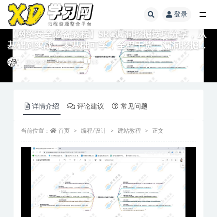
登录
【网络安全必备教程】SRC漏洞挖掘技巧分享，从
基础到实战，零基础可学，全程干货。漏洞挖掘
渗透测试 攻防演练
建站教程
2 年前
15
详情介绍
评论建议
常见问题
当前位置：
首页
编程/设计
建站教程
正文