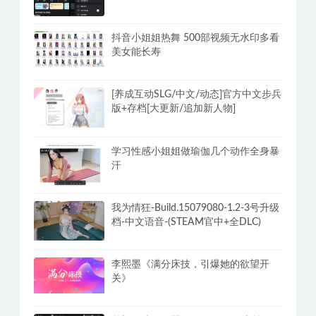
抖音小姐姐热舞 500部视频无水印多看
美女能长寿
[养成互动SLG/中文/动态]官方中文步兵
版+存档[大更新/追加新人物]
学习性感小姐姐做瑜伽几个动作全身暴
汗
我为情狂-Build.15079080-1.2-3号升级
档-中文语音-(STEAM官中+全DLC)
李熙墨《满分床技，引爆她的欲望开
关》