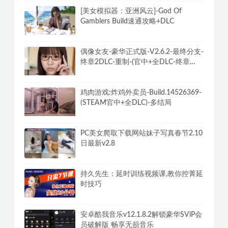
[美女模拟器：亚洲风云]-God Of
Gamblers Build速通攻略+DLC
偶像女友-豪华正式版-V2.6.2-最终分支-
终章2DLC-重制-(官中+全DLC-终章
DLC-分支DLC)-和女神谈恋爱-锁区
鸡肉游戏:炸鸡外卖员-Build.14526369-
(STEAM官中+全DLC)-多结局
PC美女爬取下载网站妹子写真春节2.10
日最新v2.8
持久先生：延时训练视频课,教你控菁延
时技巧
安卓酷我音乐v12.1.8.2解锁豪华SViP会
员破解版 畅享无损音乐