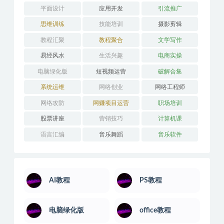
平面设计
应用开发
引流推广
思维训练
技能培训
摄影剪辑
教程汇聚
教程聚合
文学写作
易经风水
生活兴趣
电商实操
电脑绿化版
短视频运营
破解合集
系统运维
网络创业
网络工程师
网络攻防
网赚项目运营
职场培训
股票讲座
营销技巧
计算机课
语言汇编
音乐舞蹈
音乐软件
AI教程
PS教程
电脑绿化版
office教程