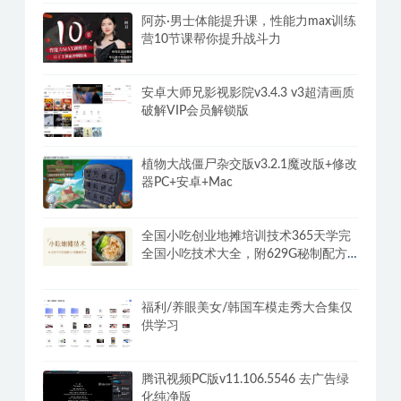
阿苏·男士体能提升课，性能力max训练
营10节课帮你提升战斗力
安卓大师兄影视影院v3.4.3 v3超清画质
破解VIP会员解锁版
植物大战僵尸杂交版v3.2.1魔改版+修改
器PC+安卓+Mac
全国小吃创业地摊培训技术365天学完
全国小吃技术大全，附629G秘制配方
+摆摊秘籍
福利/养眼美女/韩国车模走秀大合集仅
供学习
腾讯视频PC版v11.106.5546 去广告绿
化纯净版