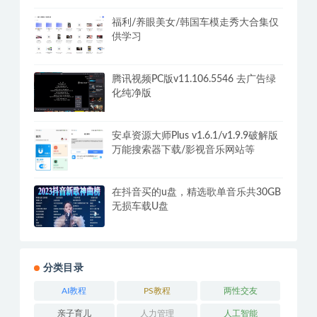
福利/养眼美女/韩国车模走秀大合集仅
供学习
腾讯视频PC版v11.106.5546 去广告绿
化纯净版
安卓资源大师Plus v1.6.1/v1.9.9破解版
万能搜索器下载/影视音乐网站等
在抖音买的u盘，精选歌单音乐共30GB
无损车载U盘
分类目录
AI教程
PS教程
两性交友
亲子育儿
人力管理
人工智能