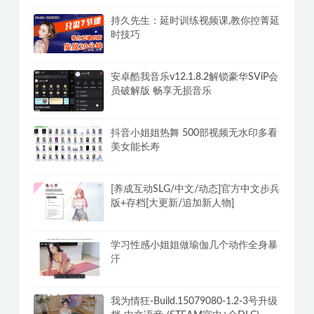
持久先生：延时训练视频课,教你控菁延
时技巧
安卓酷我音乐v12.1.8.2解锁豪华SViP会
员破解版 畅享无损音乐
抖音小姐姐热舞 500部视频无水印多看
美女能长寿
[养成互动SLG/中文/动态]官方中文步兵
版+存档[大更新/追加新人物]
学习性感小姐姐做瑜伽几个动作全身暴
汗
我为情狂-Build.15079080-1.2-3号升级