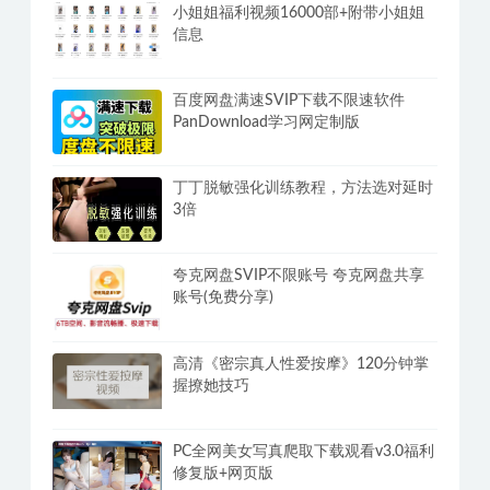
小姐姐福利视频16000部+附带小姐姐
信息
百度网盘满速SVIP下载不限速软件
PanDownload学习网定制版
丁丁脱敏强化训练教程，方法选对延时
3倍
夸克网盘SVIP不限账号 夸克网盘共享
账号(免费分享)
高清《密宗真人性爱按摩》120分钟掌
握撩她技巧
PC全网美女写真爬取下载观看v3.0福利
修复版+网页版