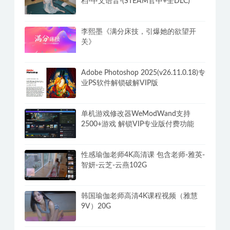
档-中文语音-(STEAM官中+全DLC)
李熙墨《满分床技，引爆她的欲望开
关》
Adobe Photoshop 2025(v26.11.0.18)专
业PS软件解锁破解VIP版
单机游戏修改器WeModWand支持
2500+游戏 解锁VIP专业版付费功能
性感瑜伽老师4K高清课 包含老师-雅英-
智妍-云芝-云燕102G
韩国瑜伽老师高清4K课程视频（雅慧
9V）20G