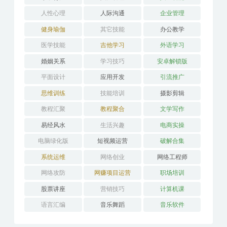
人性心理
人际沟通
企业管理
健身瑜伽
其它技能
办公教学
医学技能
吉他学习
外语学习
婚姻关系
学习技巧
安卓解锁版
平面设计
应用开发
引流推广
思维训练
技能培训
摄影剪辑
教程汇聚
教程聚合
文学写作
易经风水
生活兴趣
电商实操
电脑绿化版
短视频运营
破解合集
系统运维
网络创业
网络工程师
网络攻防
网赚项目运营
职场培训
股票讲座
营销技巧
计算机课
语言汇编
音乐舞蹈
音乐软件