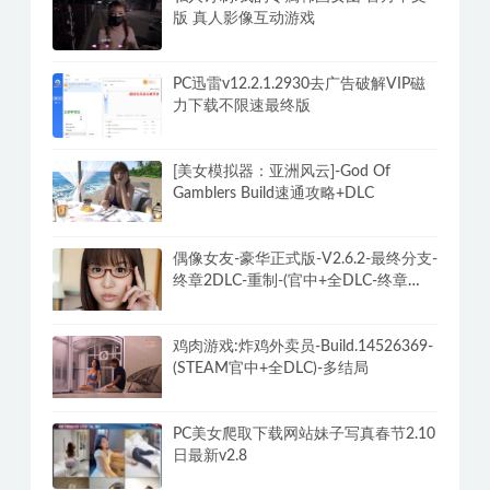
版 真人影像互动游戏
PC迅雷v12.2.1.2930去广告破解VIP磁
力下载不限速最终版
[美女模拟器：亚洲风云]-God Of
Gamblers Build速通攻略+DLC
偶像女友-豪华正式版-V2.6.2-最终分支-
终章2DLC-重制-(官中+全DLC-终章
DLC-分支DLC)-和女神谈恋爱-锁区
鸡肉游戏:炸鸡外卖员-Build.14526369-
(STEAM官中+全DLC)-多结局
PC美女爬取下载网站妹子写真春节2.10
日最新v2.8