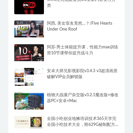
类
阿西, 美女室友竟然…？/Five Hearts
Under One Roof
阿苏·男士体能提升课，性能力max训练
营10节课帮你提升战斗力
安卓大师兄影视影院v3.4.3 v3超清画质
破解VIP会员解锁版
植物大战僵尸杂交版v3.2.1魔改版+修改
器PC+安卓+Mac
全国小吃创业地摊培训技术365天学完
全国小吃技术大全，附629G秘制配方
+摆摊秘籍