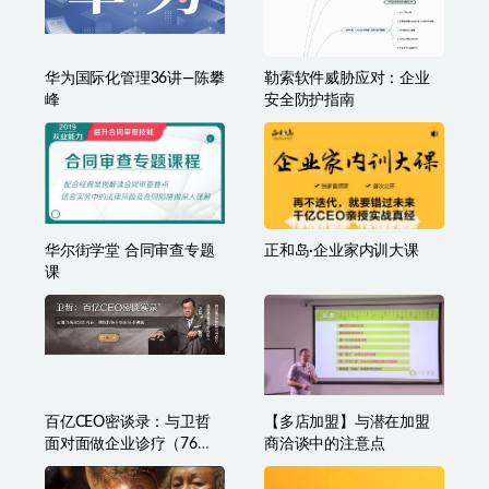
华为国际化管理36讲—陈攀
勒索软件威胁应对：企业
峰
安全防护指南
华尔街学堂 合同审查专题
正和岛·企业家内训大课
课
百亿CEO密谈录：与卫哲
【多店加盟】与潜在加盟
面对面做企业诊疗（76
商洽谈中的注意点
节）