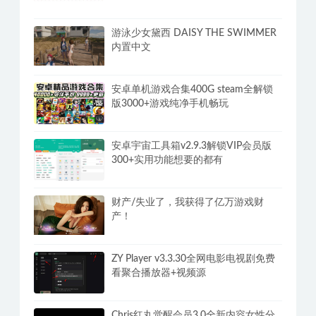
游泳少女黛西 DAISY THE SWIMMER
内置中文
安卓单机游戏合集400G steam全解锁
版3000+游戏纯净手机畅玩
安卓宇宙工具箱v2.9.3解锁VIP会员版
300+实用功能想要的都有
财产/失业了，我获得了亿万游戏财
产！
ZY Player v3.3.30全网电影电视剧免费
看聚合播放器+视频源
Chris红丸觉醒会员3.0全新内容女性分