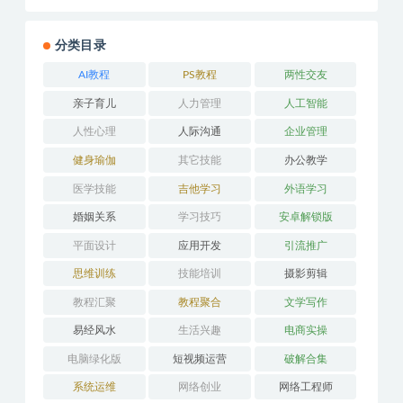
分类目录
AI教程
PS教程
两性交友
亲子育儿
人力管理
人工智能
人性心理
人际沟通
企业管理
健身瑜伽
其它技能
办公教学
医学技能
吉他学习
外语学习
婚姻关系
学习技巧
安卓解锁版
平面设计
应用开发
引流推广
思维训练
技能培训
摄影剪辑
教程汇聚
教程聚合
文学写作
易经风水
生活兴趣
电商实操
电脑绿化版
短视频运营
破解合集
系统运维
网络创业
网络工程师