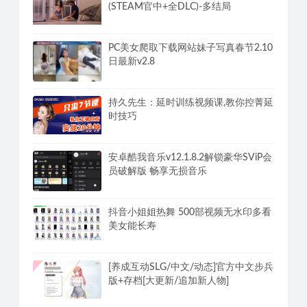
(STEAM官中+全DLC)-多结局
PC美女爬取下载网站妹子写真春节2.10
日最新v2.8
持久先生：延时训练视频课,教你控菁延
时技巧
安卓酷我音乐v12.1.8.2解锁豪华SViP会
员破解版 畅享无损音乐
抖音小姐姐热舞 500部视频无水印多看
美女能长寿
[养成互动SLG/中文/动态]官方中文步兵
版+存档[大更新/追加新人物]