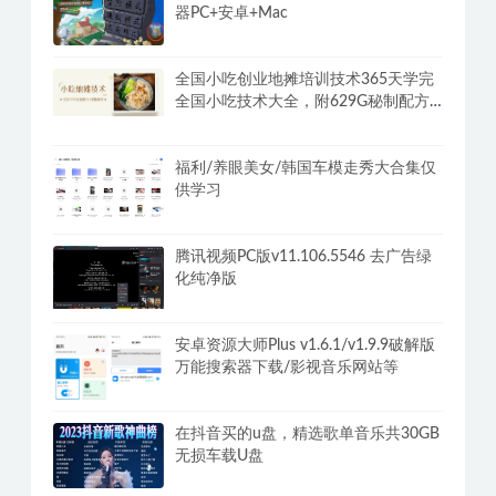
器PC+安卓+Mac
全国小吃创业地摊培训技术365天学完
全国小吃技术大全，附629G秘制配方
+摆摊秘籍
福利/养眼美女/韩国车模走秀大合集仅
供学习
腾讯视频PC版v11.106.5546 去广告绿
化纯净版
安卓资源大师Plus v1.6.1/v1.9.9破解版
万能搜索器下载/影视音乐网站等
在抖音买的u盘，精选歌单音乐共30GB
无损车载U盘