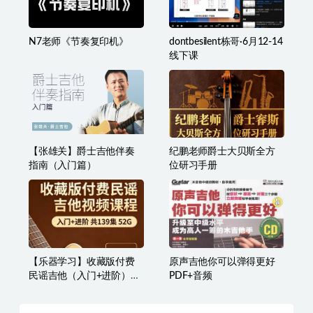
N7老师《节奏复印机》
dontbesilent栋哥·6月12-14
线下课
【张雄关】爵士吉他伴奏
纪鹏老师爵士大贝斯全方
指南（入门篇）
位研习手册
【乐器学习】收藏版付费
原声吉他你可以弹得更好
民谣吉他（入门+进阶）共
PDF+音频
139集52G