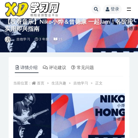
登录
【哎呀音乐】Niko小烨＆曾德康 一起Jam！各阶段
实用即兴指南
吉他学习
3 年前
15
详情介绍
评论建议
常见问题
当前位置：
首页
生活兴趣
吉他学习
正文