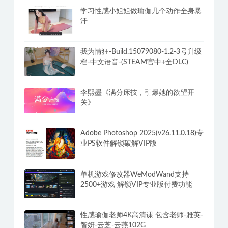
学习性感小姐姐做瑜伽几个动作全身暴
汗
我为情狂-Build.15079080-1.2-3号升级
档-中文语音-(STEAM官中+全DLC)
李熙墨《满分床技，引爆她的欲望开
关》
Adobe Photoshop 2025(v26.11.0.18)专
业PS软件解锁破解VIP版
单机游戏修改器WeModWand支持
2500+游戏 解锁VIP专业版付费功能
性感瑜伽老师4K高清课 包含老师-雅英-
智妍-云芝-云燕102G