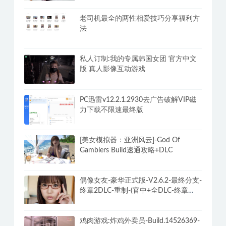
老司机最全的两性相爱技巧分享福利方
法
私人订制:我的专属韩国女团 官方中文
版 真人影像互动游戏
PC迅雷v12.2.1.2930去广告破解VIP磁
力下载不限速最终版
[美女模拟器：亚洲风云]-God Of
Gamblers Build速通攻略+DLC
偶像女友-豪华正式版-V2.6.2-最终分支-
终章2DLC-重制-(官中+全DLC-终章
DLC-分支DLC)-和女神谈恋爱-锁区
鸡肉游戏:炸鸡外卖员-Build.14526369-