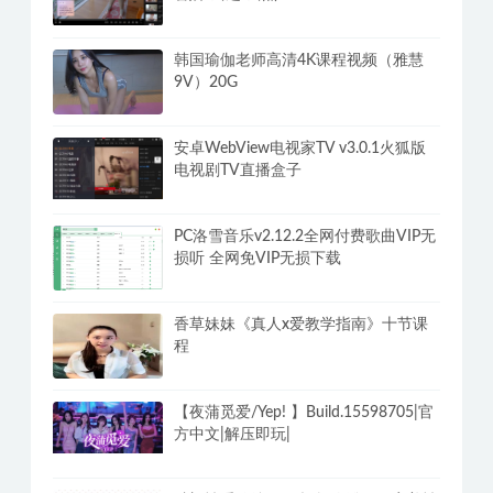
韩国瑜伽老师高清4K课程视频（雅慧
9V）20G
安卓WebView电视家TV v3.0.1火狐版
电视剧TV直播盒子
PC洛雪音乐v2.12.2全网付费歌曲VIP无
损听 全网免VIP无损下载
香草妹妹《真人x爱教学指南》十节课
程
【夜蒲觅爱/Yep! 】Build.15598705|官
方中文|解压即玩|