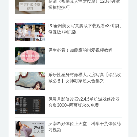
高清《密宗真人性爱按摩》120分钟掌
握撩她技巧
PC全网美女写真爬取下载观看v3.0福利
修复版+网页版
男生必看！加藤鹰的指爱视频教程
乐乐性感身材嫩模大尺度写真【珍品收
藏必备】女神独家超大合集(2)
风灵月影修改器v2.4.5单机游戏修改器
合集3000+网页版永久免费
罗南希好体位上天堂，科学干货体位练
习视频