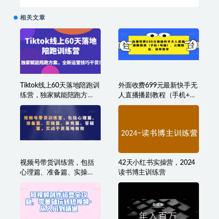
9999元
相关文章
Tiktok线上60天落地陪跑训
外面收费699元最新快手无
练营，独家赋能陪跑方
人直播播剧教程（手机+电
案，全新运营技巧干货
脑），长期稳定，简单易
学
视频号带货训练营，包括
42天小红书实操营，2024
心理篇、准备篇、实操
读书博主训练营
篇、补充篇、答疑篇，实
战干货落地有效