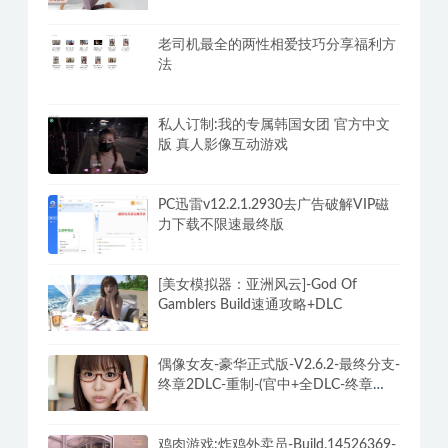
老司机最全的两性相爱技巧分享福利方
法
私人订制:我的专属韩国女团 官方中文
版 真人影像互动游戏
PC迅雷v12.2.1.2930去广告破解VIP磁
力下载不限速最终版
[美女模拟器：亚洲风云]-God Of
Gamblers Build速通攻略+DLC
偶像女友-豪华正式版-V2.6.2-最终分支-
终章2DLC-重制-(官中+全DLC-终章
DLC-分支DLC)-和女神谈恋爱-锁区
鸡肉游戏:炸鸡外卖员-Build.14526369-