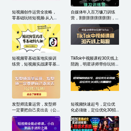
短视频创作运营全攻略，
自媒体年入百万镰刀训练
零基础玩转短视频·从入门
营，割割割割割割割割，
到精通
自媒体心法+实操全套流程
短视频零基础落地实操训
TikTok中视频课程30天线上
练营，短视频实战课零基
陪跑，明星讲师带你玩转
础到大神
TikTok
发型师流量运营，发型师
短视频快速起号，定位优
一定要把自己卖出去（公
化必须做，定位优化30招
域+私城）
让流量翻倍