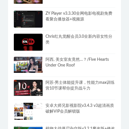
ZY Player v3.3.30全网电影电视剧免费
看聚合播放器+视频源
Chris红丸觉醒会员3.0全新内容女性分
类
阿西, 美女室友竟然…？/Five Hearts
Under One Roof
阿苏·男士体能提升课，性能力max训练
营10节课帮你提升战斗力
安卓大师兄影视影院v3.4.3 v3超清画质
破解VIP会员解锁版
植物大战僵尸杂交版v3.2.1魔改版+修改