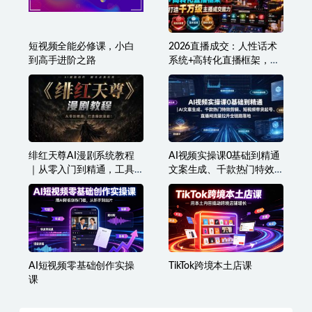
短视频全能必修课，小白
2026直播成交：人性话术
到高手进阶之路
系统+高转化直播框架，打
造千万级主播成交能力
绯红天尊AI漫剧系统教程
AI视频实操课0基础到精通
｜从零入门到精通，工具
文案生成、千款热门特效
运用+剧本创作+爆款逻辑
剪辑、短视频带货起号、
+提示词素材+镜头剪辑，
直播间流量拉升全链路落
全套爆款漫剧落地实战课
地
AI短视频零基础创作实操
TikTok跨境本土店课
课