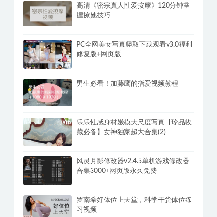
高清《密宗真人性爱按摩》120分钟掌
握撩她技巧
PC全网美女写真爬取下载观看v3.0福利
修复版+网页版
男生必看！加藤鹰的指爱视频教程
乐乐性感身材嫩模大尺度写真【珍品收
藏必备】女神独家超大合集(2)
风灵月影修改器v2.4.5单机游戏修改器
合集3000+网页版永久免费
罗南希好体位上天堂，科学干货体位练
习视频