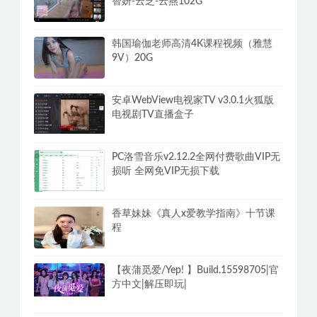
智妍-云芝-云燕102G
韩国瑜伽老师高清4K课程视频（雅慧
9V）20G
安卓WebView电视家TV v3.0.1火狐版
电视剧TV直播盒子
PC洛雪音乐v2.12.2全网付费歌曲VIP无
损听 全网免VIP无损下载
香草妹妹《真人x爱教学指南》十节课
程
【夜蒲觅爱/Yep! 】Build.15598705|官
方中文|解压即玩|