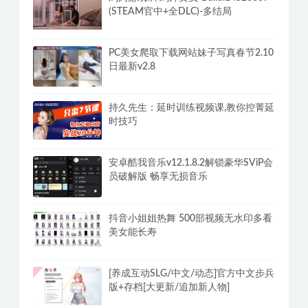
(STEAM官中+全DLC)-多结局
PC美女爬取下载网站妹子写真春节2.10
日最新v2.8
持久先生：延时训练视频课,教你控菁延
时技巧
安卓酷我音乐v12.1.8.2解锁豪华SViP会
员破解版 畅享无损音乐
抖音小姐姐热舞 500部视频无水印多看
美女能长寿
[养成互动SLG/中文/动态]官方中文步兵
版+存档[大更新/追加新人物]