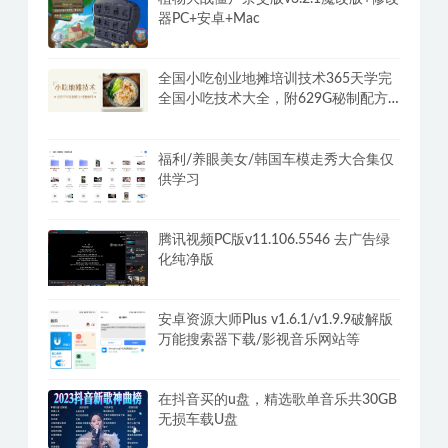
器PC+安卓+Mac
全国小吃创业地摊培训技术365天学完
全国小吃技术大全，附629G秘制配方
+摆摊秘籍
福利/养眼美女/韩国车模走秀大合集仅
供学习
腾讯视频PC版v11.106.5546 去广告绿
化纯净版
安卓资源大师Plus v1.6.1/v1.9.9破解版
万能搜索器下载/影视音乐网站等
在抖音买的u盘，精选歌单音乐共30GB
无损车载U盘