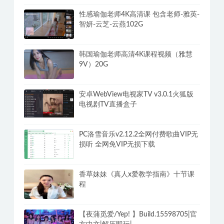
性感瑜伽老师4K高清课 包含老师-雅英-
智妍-云芝-云燕102G
韩国瑜伽老师高清4K课程视频（雅慧
9V）20G
安卓WebView电视家TV v3.0.1火狐版
电视剧TV直播盒子
PC洛雪音乐v2.12.2全网付费歌曲VIP无
损听 全网免VIP无损下载
香草妹妹《真人x爱教学指南》十节课
程
【夜蒲觅爱/Yep! 】Build.15598705|官