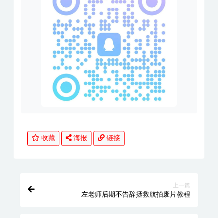
收藏
海报
链接
上一篇
左老师后期不告辞拯救航拍废片教程