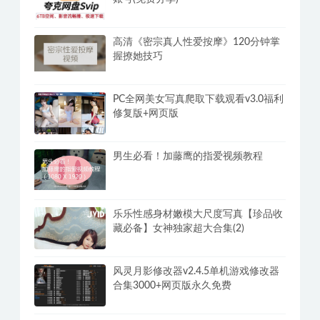
高清《密宗真人性爱按摩》120分钟掌
握撩她技巧
PC全网美女写真爬取下载观看v3.0福利
修复版+网页版
男生必看！加藤鹰的指爱视频教程
乐乐性感身材嫩模大尺度写真【珍品收
藏必备】女神独家超大合集(2)
风灵月影修改器v2.4.5单机游戏修改器
合集3000+网页版永久免费