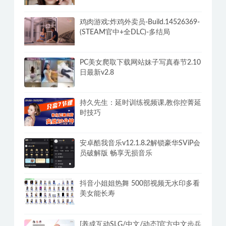
DLC-分支DLC)-和女神谈恋爱-锁区
鸡肉游戏:炸鸡外卖员-Build.14526369-
(STEAM官中+全DLC)-多结局
PC美女爬取下载网站妹子写真春节2.10
日最新v2.8
持久先生：延时训练视频课,教你控菁延
时技巧
安卓酷我音乐v12.1.8.2解锁豪华SViP会
员破解版 畅享无损音乐
抖音小姐姐热舞 500部视频无水印多看
美女能长寿
[养成互动SLG/中文/动态]官方中文步兵