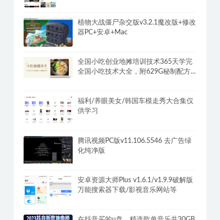
植物大战僵尸杂交版v3.2.1魔改版+修改
器PC+安卓+Mac
全国小吃创业地摊培训技术365天学完
全国小吃技术大全，附629G秘制配方
+摆摊秘籍
福利/养眼美女/韩国车模走秀大合集仅
供学习
腾讯视频PC版v11.106.5546 去广告绿
化纯净版
安卓资源大师Plus v1.6.1/v1.9.9破解版
万能搜索器下载/影视音乐网站等
在抖音买的u盘，精选歌单音乐共30GB