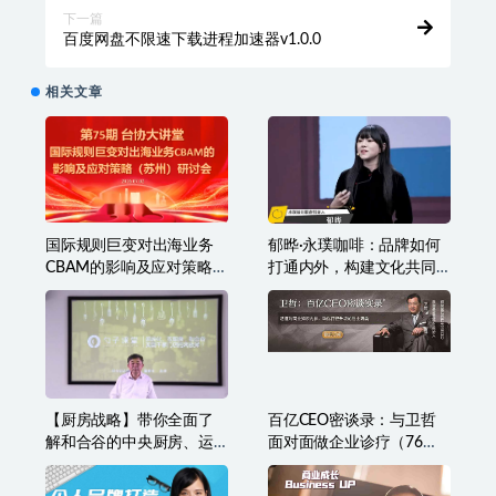
下一篇
百度网盘不限速下载进程加速器v1.0.0
相关文章
国际规则巨变对出海业务
郁晔·永璞咖啡：品牌如何
CBAM的影响及应对策略-7
打通内外，构建文化共同
月2日
体
【厨房战略】带你全面了
百亿CEO密谈录：与卫哲
解和合谷的中央厨房、运
面对面做企业诊疗（76
营体系
节）