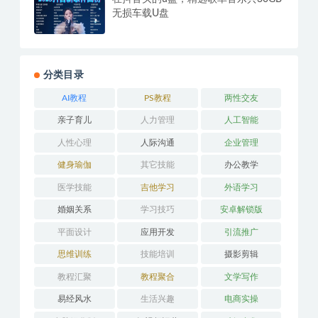
无损车载U盘
分类目录
AI教程
PS教程
两性交友
亲子育儿
人力管理
人工智能
人性心理
人际沟通
企业管理
健身瑜伽
其它技能
办公教学
医学技能
吉他学习
外语学习
婚姻关系
学习技巧
安卓解锁版
平面设计
应用开发
引流推广
思维训练
技能培训
摄影剪辑
教程汇聚
教程聚合
文学写作
易经风水
生活兴趣
电商实操