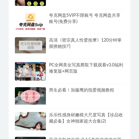
夸克网盘SVIP不限账号 夸克网盘共享
账号(免费分享)
高清《密宗真人性爱按摩》120分钟掌
握撩她技巧
PC全网美女写真爬取下载观看v3.0福利
修复版+网页版
男生必看！加藤鹰的指爱视频教程
乐乐性感身材嫩模大尺度写真【珍品收
藏必备】女神独家超大合集(2)