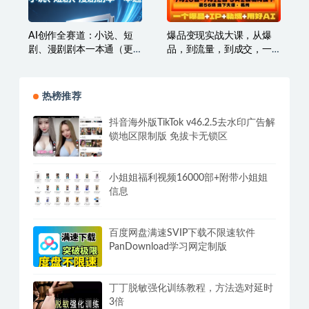
AI创作全赛道：小说、短
爆品变现实战大课，从爆
剧、漫剧剧本一本通（更
品，到流量，到成交，一
新7月）
个爆品+IP+私域+用好AI
热榜推荐
抖音海外版TikTok v46.2.5去水印广告解
锁地区限制版 免拔卡无锁区
小姐姐福利视频16000部+附带小姐姐
信息
百度网盘满速SVIP下载不限速软件
PanDownload学习网定制版
丁丁脱敏强化训练教程，方法选对延时
3倍