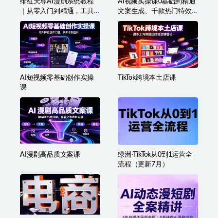
绯红天尊AI漫剧系统教程
AI视频实操课0基础到精通
｜从零入门到精通，工具
文案生成、千款热门特效
运用+剧本创作+爆款逻辑
剪辑、短视频带货起号、
+提示词素材+镜头剪辑，
直播间流量拉升全链路落
全套爆款漫剧落地实战课
地
AI短视频零基础创作实操
TikTok跨境本土店课
课
AI漫剧高品质文案课
绿洲·TikTok从0到1运营全
流程（更新7月）