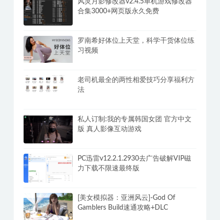
风灵月影修改器v2.4.5单机游戏修改器
合集3000+网页版永久免费
罗南希好体位上天堂，科学干货体位练
习视频
老司机最全的两性相爱技巧分享福利方
法
私人订制:我的专属韩国女团 官方中文
版 真人影像互动游戏
PC迅雷v12.2.1.2930去广告破解VIP磁
力下载不限速最终版
[美女模拟器：亚洲风云]-God Of
Gamblers Build速通攻略+DLC