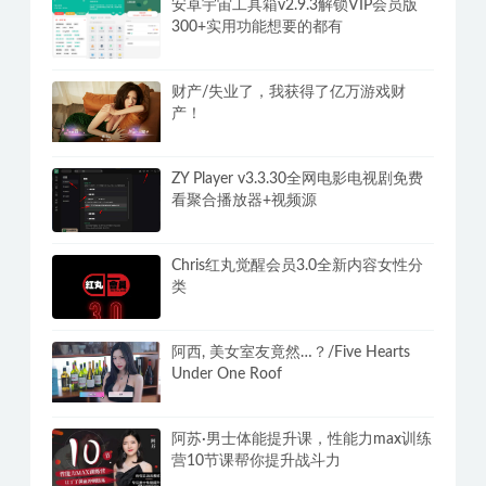
安卓宇宙工具箱v2.9.3解锁VIP会员版
300+实用功能想要的都有
财产/失业了，我获得了亿万游戏财
产！
ZY Player v3.3.30全网电影电视剧免费
看聚合播放器+视频源
Chris红丸觉醒会员3.0全新内容女性分
类
阿西, 美女室友竟然…？/Five Hearts
Under One Roof
阿苏·男士体能提升课，性能力max训练
营10节课帮你提升战斗力