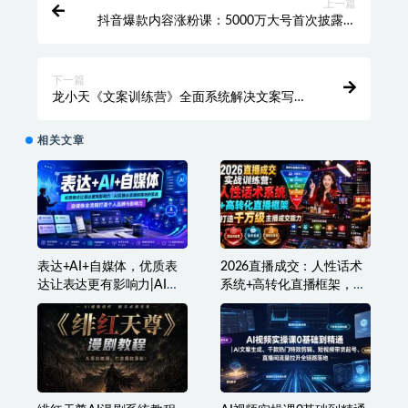
上一篇
抖音爆款内容涨粉课：5000万大号首次披露涨
粉机密【毒舌电影合伙人亲授】
下一篇
龙小天《文案训练营》全面系统解决文案写作
难题
相关文章
表达+AI+自媒体，优质表
2026直播成交：人性话术
达让表达更有影响力|AI实
系统+高转化直播框架，打
操从思路到落地的实战|自
造千万级主播成交能力
媒体全流程打造个人品牌
与影响力