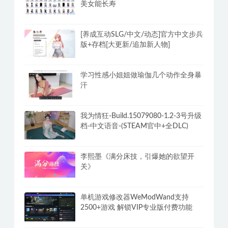
美女能长寿
[养成互动SLG/中文/动态]官方中文步兵
版+存档[大更新/追加新人物]
学习性感小姐姐做瑜伽几个动作全身暴
汗
我为情狂-Build.15079080-1.2-3号升级
档-中文语音-(STEAM官中+全DLC)
李熙墨《满分床技，引爆她的欲望开
关》
单机游戏修改器WeModWand支持
2500+游戏 解锁VIP专业版付费功能