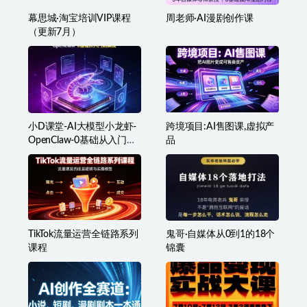
幕思城·淘宝培训VIP课程
周老师·AI漫剧创作课
（更新7月）
小D课堂-AI大模型小龙虾-
跨境项目:AI售图课,虚拟产
OpenClaw-0基础从入门到
品
实战
TikTok流量运营全链路系列
鬼哥·自媒体从0到1的18个
课程
锦囊