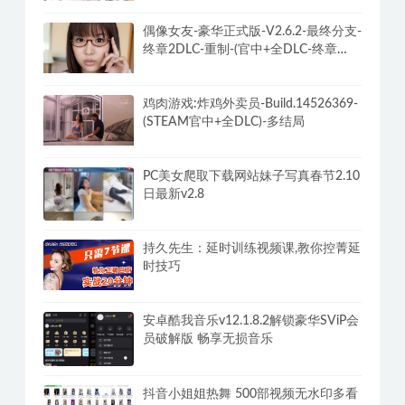
偶像女友-豪华正式版-V2.6.2-最终分支-
终章2DLC-重制-(官中+全DLC-终章
DLC-分支DLC)-和女神谈恋爱-锁区
鸡肉游戏:炸鸡外卖员-Build.14526369-
(STEAM官中+全DLC)-多结局
PC美女爬取下载网站妹子写真春节2.10
日最新v2.8
持久先生：延时训练视频课,教你控菁延
时技巧
安卓酷我音乐v12.1.8.2解锁豪华SViP会
员破解版 畅享无损音乐
抖音小姐姐热舞 500部视频无水印多看