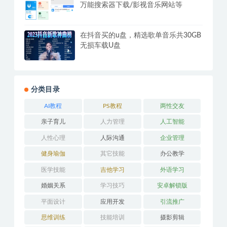
万能搜索器下载/影视音乐网站等
在抖音买的u盘，精选歌单音乐共30GB
无损车载U盘
分类目录
AI教程
PS教程
两性交友
亲子育儿
人力管理
人工智能
人性心理
人际沟通
企业管理
健身瑜伽
其它技能
办公教学
医学技能
吉他学习
外语学习
婚姻关系
学习技巧
安卓解锁版
平面设计
应用开发
引流推广
思维训练
技能培训
摄影剪辑