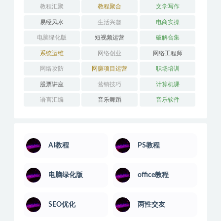
教程汇聚
教程聚合
文学写作
易经风水
生活兴趣
电商实操
电脑绿化版
短视频运营
破解合集
系统运维
网络创业
网络工程师
网络攻防
网赚项目运营
职场培训
股票讲座
营销技巧
计算机课
语言汇编
音乐舞蹈
音乐软件
AI教程
PS教程
电脑绿化版
office教程
SEO优化
两性交友