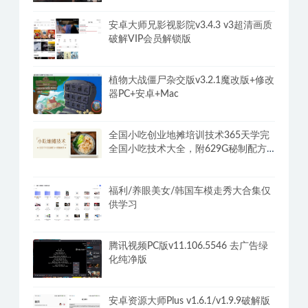
安卓大师兄影视影院v3.4.3 v3超清画质
破解VIP会员解锁版
植物大战僵尸杂交版v3.2.1魔改版+修改
器PC+安卓+Mac
全国小吃创业地摊培训技术365天学完
全国小吃技术大全，附629G秘制配方
+摆摊秘籍
福利/养眼美女/韩国车模走秀大合集仅
供学习
腾讯视频PC版v11.106.5546 去广告绿
化纯净版
安卓资源大师Plus v1.6.1/v1.9.9破解版