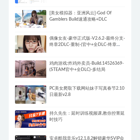
[美女模拟器：亚洲风云]-God Of
Gamblers Build速通攻略+DLC
偶像女友-豪华正式版-V2.6.2-最终分支-
终章2DLC-重制-(官中+全DLC-终章
DLC-分支DLC)-和女神谈恋爱-锁区
鸡肉游戏:炸鸡外卖员-Build.14526369-
(STEAM官中+全DLC)-多结局
PC美女爬取下载网站妹子写真春节2.10
日最新v2.8
持久先生：延时训练视频课,教你控菁延
时技巧
安卓酷我音乐v12.1.8.2解锁豪华SViP会