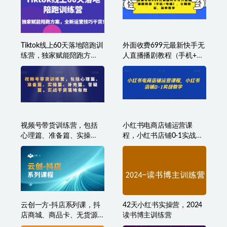
Tiktok线上60天落地陪跑训
外面收费699元最新快手无
练营，独家赋能陪跑方
人直播播剧教程（手机+电
案，全新运营技巧干货
脑），长期稳定，简单易
学
视频号带货训练营，包括
小红书电商店铺运营课
心理篇、准备篇、实操
程，小红书店铺0-1实战教
篇、补充篇、答疑篇，实
学
战干货落地有效
云创一方-抖店系列课，​抖
42天小红书实操营，2024
店商城、商品卡、无货源
读书博主训练营
等玩法