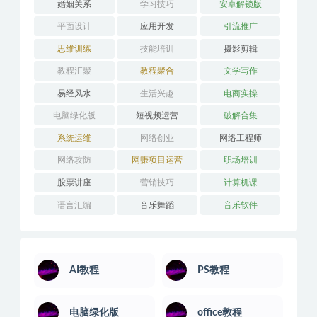
婚姻关系
学习技巧
安卓解锁版
平面设计
应用开发
引流推广
思维训练
技能培训
摄影剪辑
教程汇聚
教程聚合
文学写作
易经风水
生活兴趣
电商实操
电脑绿化版
短视频运营
破解合集
系统运维
网络创业
网络工程师
网络攻防
网赚项目运营
职场培训
股票讲座
营销技巧
计算机课
语言汇编
音乐舞蹈
音乐软件
AI教程
PS教程
电脑绿化版
office教程