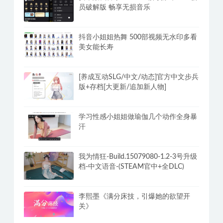
员破解版 畅享无损音乐
抖音小姐姐热舞 500部视频无水印多看
美女能长寿
[养成互动SLG/中文/动态]官方中文步兵
版+存档[大更新/追加新人物]
学习性感小姐姐做瑜伽几个动作全身暴
汗
我为情狂-Build.15079080-1.2-3号升级
档-中文语音-(STEAM官中+全DLC)
李熙墨《满分床技，引爆她的欲望开
关》