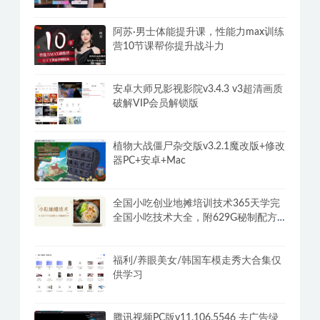
阿苏·男士体能提升课，性能力max训练
营10节课帮你提升战斗力
安卓大师兄影视影院v3.4.3 v3超清画质
破解VIP会员解锁版
植物大战僵尸杂交版v3.2.1魔改版+修改
器PC+安卓+Mac
全国小吃创业地摊培训技术365天学完
全国小吃技术大全，附629G秘制配方
+摆摊秘籍
福利/养眼美女/韩国车模走秀大合集仅
供学习
腾讯视频PC版v11.106.5546 去广告绿