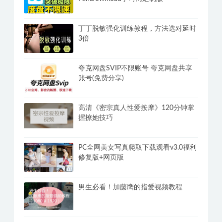
丁丁脱敏强化训练教程，方法选对延时
3倍
夸克网盘SVIP不限账号 夸克网盘共享
账号(免费分享)
高清《密宗真人性爱按摩》120分钟掌
握撩她技巧
PC全网美女写真爬取下载观看v3.0福利
修复版+网页版
男生必看！加藤鹰的指爱视频教程