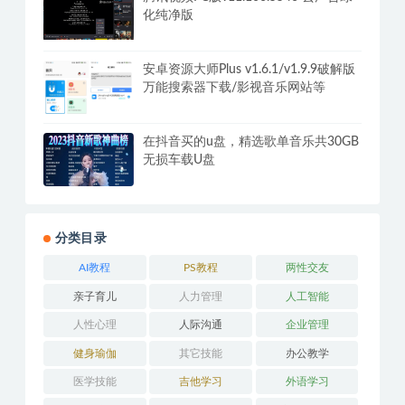
化纯净版
安卓资源大师Plus v1.6.1/v1.9.9破解版
万能搜索器下载/影视音乐网站等
在抖音买的u盘，精选歌单音乐共30GB
无损车载U盘
分类目录
AI教程
PS教程
两性交友
亲子育儿
人力管理
人工智能
人性心理
人际沟通
企业管理
健身瑜伽
其它技能
办公教学
医学技能
吉他学习
外语学习