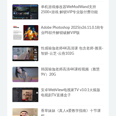
单机游戏修改器WeModWand支持
2500+游戏 解锁VIP专业版付费功能
Adobe Photoshop 2025(v26.11.0.18)专
业PS软件解锁破解VIP版
性感瑜伽老师4K高清课 包含老师-雅英-
智妍-云芝-云燕102G
韩国瑜伽老师高清4K课程视频（雅慧
9V）20G
安卓WebView电视家TV v3.0.1火狐版
电视剧TV直播盒子
香草妹妹《真人x爱教学指南》十节课
程