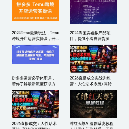
2024Temu最新玩法，Temu
2024淘宝卖虚拟产品项
跨境开店运营实操课，开
目，提供小淘自营货源
店注册/选品/核价上架/日
出千单实战课
拼多多运营必学体系课，
2026直播成交实战训练
带你了解最新流量获取方
营：人性话术系统+高转化
法、帮助你降低推广成本
直播框架，打造千万级主
播成交能力
2026直播成交：人性话术
绯红天尊AI漫剧系统教程