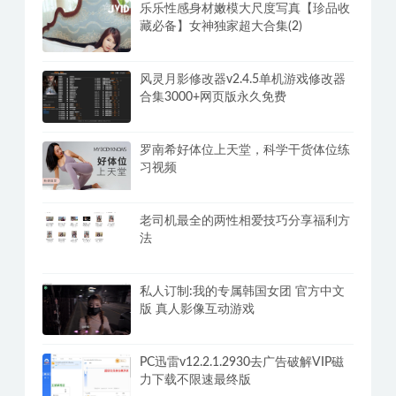
乐乐性感身材嫩模大尺度写真【珍品收
藏必备】女神独家超大合集(2)
风灵月影修改器v2.4.5单机游戏修改器
合集3000+网页版永久免费
罗南希好体位上天堂，科学干货体位练
习视频
老司机最全的两性相爱技巧分享福利方
法
私人订制:我的专属韩国女团 官方中文
版 真人影像互动游戏
PC迅雷v12.2.1.2930去广告破解VIP磁
力下载不限速最终版