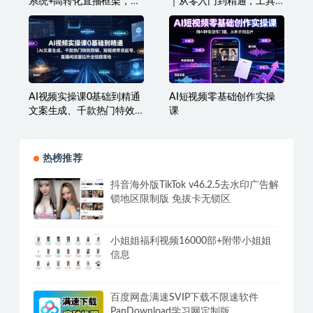
系统+高转化直播框架，打
｜从零入门到精通，工具
造千万级主播成交能力
运用+剧本创作+爆款逻辑
+提示词素材+镜头剪辑，
全套爆款漫剧落地实战课
AI视频实操课0基础到精通
AI短视频零基础创作实操
文案生成、千款热门特效
课
剪辑、短视频带货起号、
直播间流量拉升全链路落
地
热榜推荐
抖音海外版TikTok v46.2.5去水印广告解
锁地区限制版 免拔卡无锁区
小姐姐福利视频16000部+附带小姐姐
信息
百度网盘满速SVIP下载不限速软件
PanDownload学习网定制版