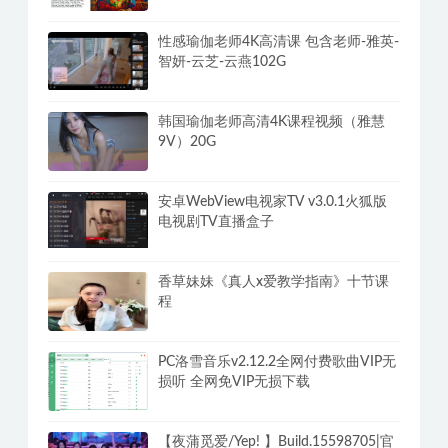
性感瑜伽老师4K高清课 包含老师-雅英-
智妍-云芝-云燕102G
韩国瑜伽老师高清4K课程视频（雅慧
9V）20G
安卓WebView电视家TV v3.0.1火狐版
电视剧TV直播盒子
香草妹妹《真人x爱教学指南》十节课
程
PC洛雪音乐v2.12.2全网付费歌曲VIP无
损听 全网免VIP无损下载
【夜蒲觅爱/Yep! 】Build.15598705|官