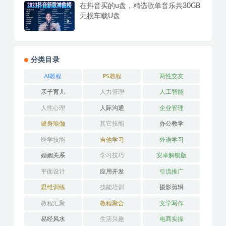
在抖音买的u盘，精选歌单音乐共30GB
无损车载U盘
分类目录
AI教程
PS教程
两性交友
亲子育儿
人力管理
人工智能
人性心理
人际沟通
企业管理
健身瑜伽
其它技能
办公教学
医学技能
吉他学习
外语学习
婚姻关系
学习技巧
安卓解锁版
平面设计
应用开发
引流推广
思维训练
技能培训
摄影剪辑
教程汇聚
教程聚合
文学写作
易经风水
生活兴趣
电商实操