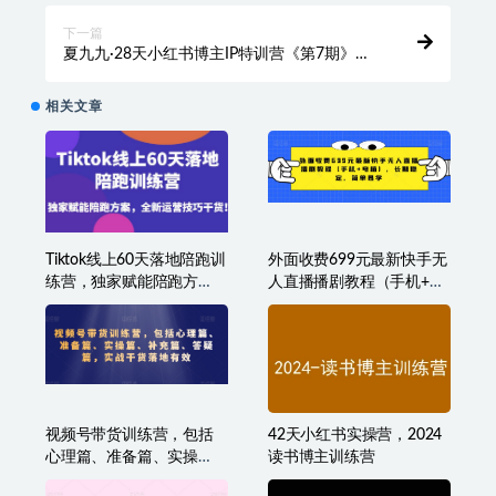
下一篇
夏九九·28天小红书博主IP特训营《第7期》抓
住小红书商业红利
相关文章
Tiktok线上60天落地陪跑训
外面收费699元最新快手无
练营，独家赋能陪跑方
人直播播剧教程（手机+电
案，全新运营技巧干货
脑），长期稳定，简单易
学
视频号带货训练营，包括
42天小红书实操营，2024
心理篇、准备篇、实操
读书博主训练营
篇、补充篇、答疑篇，实