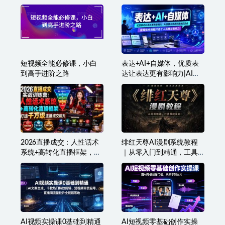
域+私城）
让流量翻倍
短视频全能必修课，小白
表达+AI+自媒体，优质表
到高手进阶之路
达让表达更有影响力|AI实
操从思路到落地的实战|自
媒体全流程打造个人品牌
与影响力
2026直播成交：人性话术
绯红天尊AI漫剧系统教程
系统+高转化直播框架，打
｜从零入门到精通，工具
造千万级主播成交能力
运用+剧本创作+爆款逻辑
+提示词素材+镜头剪辑，
全套爆款漫剧落地实战课
AI视频实操课0基础到精通
AI短视频零基础创作实操