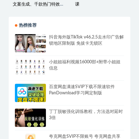
文案生成、千款热门特效
课
剪辑、短视频带货起号、
直播间流量拉升全链路落
地
热榜推荐
抖音海外版TikTok v46.2.5去水印广告解
锁地区限制版 免拔卡无锁区
小姐姐福利视频16000部+附带小姐姐
信息
百度网盘满速SVIP下载不限速软件
PanDownload学习网定制版
丁丁脱敏强化训练教程，方法选对延时
3倍
夸克网盘SVIP不限账号 夸克网盘共享