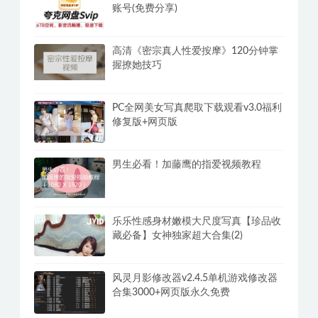
账号(免费分享)
高清《密宗真人性爱按摩》120分钟掌
握撩她技巧
PC全网美女写真爬取下载观看v3.0福利
修复版+网页版
男生必看！加藤鹰的指爱视频教程
乐乐性感身材嫩模大尺度写真【珍品收
藏必备】女神独家超大合集(2)
风灵月影修改器v2.4.5单机游戏修改器
合集3000+网页版永久免费