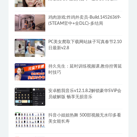
DLC-分支DLC)-和女神谈恋爱-锁区
鸡肉游戏:炸鸡外卖员-Build.14526369-
(STEAM官中+全DLC)-多结局
PC美女爬取下载网站妹子写真春节2.10
日最新v2.8
持久先生：延时训练视频课,教你控菁延
时技巧
安卓酷我音乐v12.1.8.2解锁豪华SViP会
员破解版 畅享无损音乐
抖音小姐姐热舞 500部视频无水印多看
美女能长寿