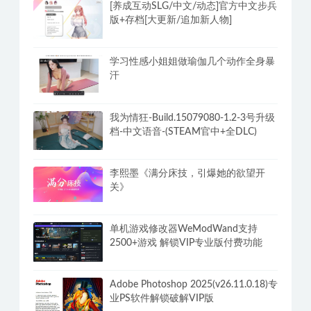
[养成互动SLG/中文/动态]官方中文步兵
版+存档[大更新/追加新人物]
学习性感小姐姐做瑜伽几个动作全身暴
汗
我为情狂-Build.15079080-1.2-3号升级
档-中文语音-(STEAM官中+全DLC)
李熙墨《满分床技，引爆她的欲望开
关》
单机游戏修改器WeModWand支持
2500+游戏 解锁VIP专业版付费功能
Adobe Photoshop 2025(v26.11.0.18)专
业PS软件解锁破解VIP版