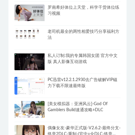
罗南希好体位上天堂，科学干货体位练
习视频
老司机最全的两性相爱技巧分享福利方
法
私人订制:我的专属韩国女团 官方中文
版 真人影像互动游戏
PC迅雷v12.2.1.2930去广告破解VIP磁
力下载不限速最终版
[美女模拟器：亚洲风云]-God Of
Gamblers Build速通攻略+DLC
偶像女友-豪华正式版-V2.6.2-最终分支-
终章2DLC-重制-(官中+全DLC-终章