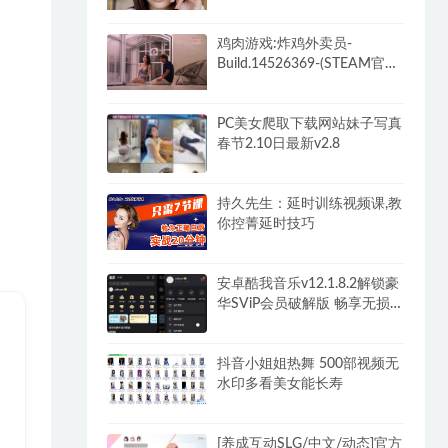
中+全DLC-终章DLC-分支
DLC)-和女神谈恋爱-锁区
鸡肉游戏:炸鸡外卖员-
Build.14526369-(STEAM官中
+全DLC)-多结局
PC美女爬取下载网站妹子写真
春节2.10日最新v2.8
持久先生：延时训练视频课,教
你控菁延时技巧
安卓酷我音乐v12.1.8.2解锁豪
华SViP会员破解版 畅享无损音
乐
抖音小姐姐热舞 500部视频无
水印多看美女能长寿
[养成互动SLG/中文/动态]官方