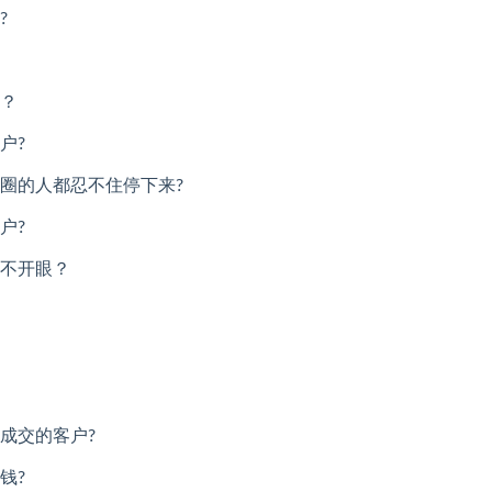
?
？
户?
圈的人都忍不住停下来?
户?
不开眼？
成交的客户?
钱?