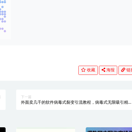
收藏
海报
链
篇
下一篇
爆
外面卖几千的软件病毒式裂变引流教程，病毒式无限吸引精
略
准粉丝【揭秘】