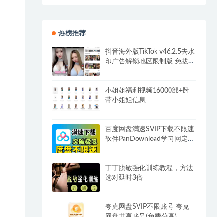
热榜推荐
抖音海外版TikTok v46.2.5去水
印广告解锁地区限制版 免拔卡
无锁区
小姐姐福利视频16000部+附
带小姐姐信息
百度网盘满速SVIP下载不限速
软件PanDownload学习网定制
版
丁丁脱敏强化训练教程，方法
选对延时3倍
夸克网盘SVIP不限账号 夸克
网盘共享账号(免费分享)