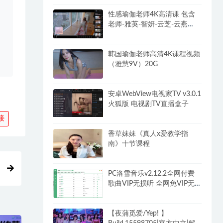
性感瑜伽老师4K高清课 包含
老师-雅英-智妍-云芝-云燕
102G
韩国瑜伽老师高清4K课程视频
（雅慧9V）20G
安卓WebView电视家TV v3.0.1
火狐版 电视剧TV直播盒子
接
香草妹妹《真人x爱教学指
南》十节课程
PC洛雪音乐v2.12.2全网付费
歌曲VIP无损听 全网免VIP无
损下载
【夜蒲觅爱/Yep! 】