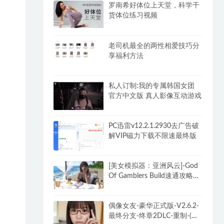
罗南希好体位上天堂，科学干
货体位练习视频
老司机最全的两性相爱技巧分
享福利方法
私人订制:我的专属韩国女团
官方中文版 真人影像互动游戏
PC迅雷v12.2.1.2930去广告破
解VIP磁力下载不限速最终版
[美女模拟器：亚洲风云]-God
Of Gamblers Build速通攻略
+DLC
偶像女友-豪华正式版-V2.6.2-
最终分支-终章2DLC-重制-(官