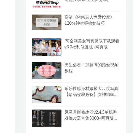
高清《密宗真人性爱按摩》
120分钟掌握撩她技巧
PC全网美女写真爬取下载观看
v3.0福利修复版+网页版
男生必看！加藤鹰的指爱视频
教程
乐乐性感身材嫩模大尺度写真
【珍品收藏必备】女神独家超
大合集(2)
风灵月影修改器v2.4.5单机游
戏修改器合集3000+网页版永
久免费