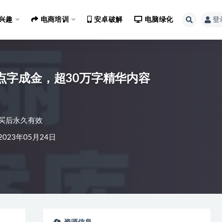
兴趣
电商培训
安卓破解
电脑绿化
登
点字成金，超30万字精华内容
买后永久有效
023年05月24日