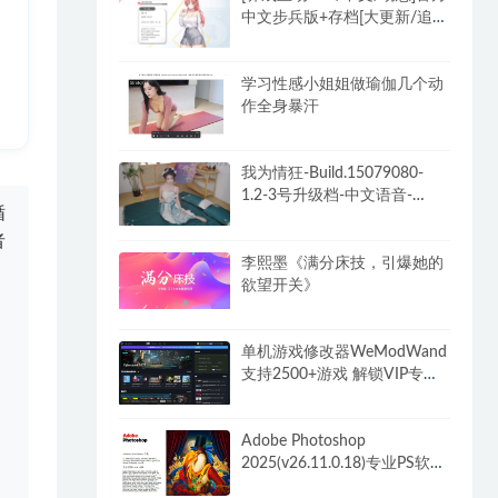
中文步兵版+存档[大更新/追加
新人物]
学习性感小姐姐做瑜伽几个动
作全身暴汗
我为情狂-Build.15079080-
1.2-3号升级档-中文语音-
循
(STEAM官中+全DLC)
者
李熙墨《满分床技，引爆她的
欲望开关》
单机游戏修改器WeModWand
支持2500+游戏 解锁VIP专业
版付费功能
Adobe Photoshop
2025(v26.11.0.18)专业PS软件
解锁破解VIP版