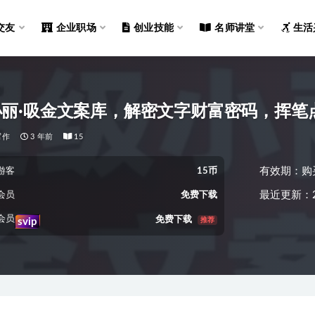
交友
企业职场
创业技能
名师讲堂
生活
丽·吸金文案库，解密文字财富密码，挥笔
写作
3 年前
15
有效期：购
游客
15币
最近更新：2
会员
免费下载
会员
免费下载
推荐
svip