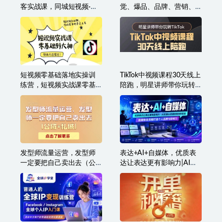
客实战课，同城短视频·同
觉、爆品、品牌、营销、
城直播·实体店投放·问题答
赚钱（17节高清课）
疑
短视频零基础落地实操训
TikTok中视频课程30天线上
练营，短视频实战课零基
陪跑，明星讲师带你玩转
础到大神
TikTok
发型师流量运营，发型师
表达+AI+自媒体，优质表
一定要把自己卖出去（公
达让表达更有影响力|AI实
域+私城）
操从思路到落地的实战|自
媒体全流程打造个人品牌
与影响力