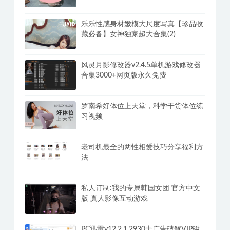
乐乐性感身材嫩模大尺度写真【珍品收
藏必备】女神独家超大合集(2)
风灵月影修改器v2.4.5单机游戏修改器
合集3000+网页版永久免费
罗南希好体位上天堂，科学干货体位练
习视频
老司机最全的两性相爱技巧分享福利方
法
私人订制:我的专属韩国女团 官方中文
版 真人影像互动游戏
PC迅雷v12.2.1.2930去广告破解VIP磁