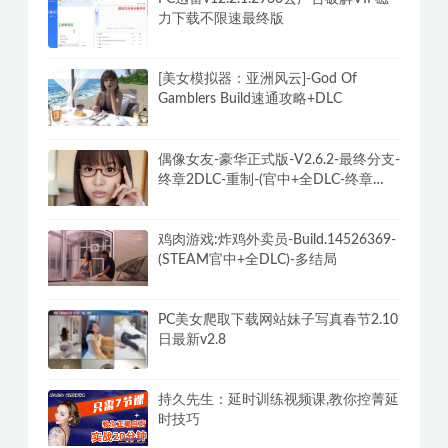
力下载不限速最终版
[美女模拟器：亚洲风云]-God Of
Gamblers Build速通攻略+DLC
偶像女友-豪华正式版-V2.6.2-最终分支-
终章2DLC-重制-(官中+全DLC-终章
DLC-分支DLC)-和女神谈恋爱-锁区
鸡肉游戏:炸鸡外卖员-Build.14526369-
(STEAM官中+全DLC)-多结局
PC美女爬取下载网站妹子写真春节2.10
日最新v2.8
持久先生：延时训练视频课,教你控菁延
时技巧