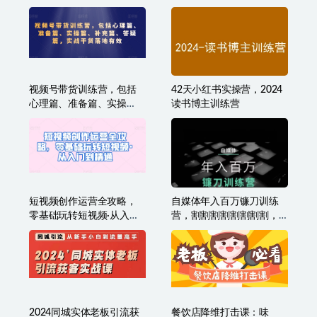
案，全新运营技巧干货
脑），长期稳定，简单易
学
视频号带货训练营，包括
42天小红书实操营，2024
心理篇、准备篇、实操
读书博主训练营
篇、补充篇、答疑篇，实
战干货落地有效
短视频创作运营全攻略，
自媒体年入百万镰刀训练
零基础玩转短视频·从入门
营，割割割割割割割割，
到精通
自媒体心法+实操全套流程
2024同城实体老板引流获
餐饮店降维打击课：味