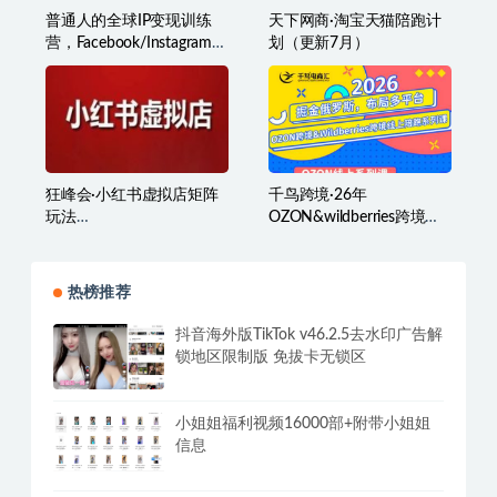
普通人的全球IP变现训练
天下网商·淘宝天猫陪跑计
营，Facebook/Instagram全
划（更新7月）
球个人IP入门课，零基础全
球社媒课程
狂峰会·小红书虚拟店矩阵
千鸟跨境·26年
玩法
OZON&wildberries跨境店
（1.0+2.0+3.0+4.0+5.0）
线上陪跑训练营（更新）
热榜推荐
抖音海外版TikTok v46.2.5去水印广告解
锁地区限制版 免拔卡无锁区
小姐姐福利视频16000部+附带小姐姐
信息