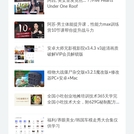
阿西, 美女室友竟然…？/Five Hearts
Under One Roof
阿苏·男士体能提升课，性能力max训练
营10节课帮你提升战斗力
安卓大师兄影视影院v3.4.3 v3超清画质
破解VIP会员解锁版
植物大战僵尸杂交版v3.2.1魔改版+修改
器PC+安卓+Mac
全国小吃创业地摊培训技术365天学完
全国小吃技术大全，附629G秘制配方
+摆摊秘籍
福利/养眼美女/韩国车模走秀大合集仅
供学习