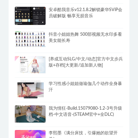
安卓酷我音乐v12.1.8.2解锁豪华SViP会
员破解版 畅享无损音乐
抖音小姐姐热舞 500部视频无水印多看
美女能长寿
[养成互动SLG/中文/动态]官方中文步兵
版+存档[大更新/追加新人物]
学习性感小姐姐做瑜伽几个动作全身暴
汗
我为情狂-Build.15079080-1.2-3号升级
档-中文语音-(STEAM官中+全DLC)
李熙墨《满分床技，引爆她的欲望开