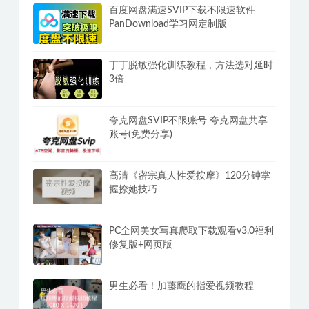
百度网盘满速SVIP下载不限速软件
PanDownload学习网定制版
丁丁脱敏强化训练教程，方法选对延时
3倍
夸克网盘SVIP不限账号 夸克网盘共享
账号(免费分享)
高清《密宗真人性爱按摩》120分钟掌
握撩她技巧
PC全网美女写真爬取下载观看v3.0福利
修复版+网页版
男生必看！加藤鹰的指爱视频教程