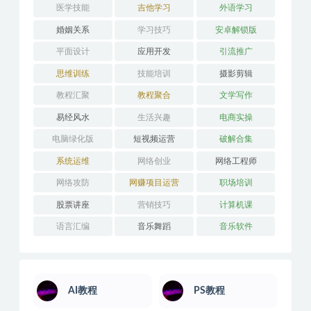
医学技能
吉他学习
外语学习
婚姻关系
学习技巧
安卓解锁版
平面设计
应用开发
引流推广
思维训练
技能培训
摄影剪辑
教程汇聚
教程聚合
文学写作
易经风水
生活兴趣
电商实操
电脑绿化版
短视频运营
破解合集
系统运维
网络创业
网络工程师
网络攻防
网赚项目运营
职场培训
股票讲座
营销技巧
计算机课
语言汇编
音乐舞蹈
音乐软件
AI教程
PS教程