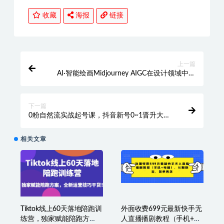
收藏
海报
链接
上一篇
AI·智能绘画Midjourney AIGC在设计领域中的
应用从入门到精通（11节课）
下一篇
0粉自然流实战起号课，抖音新号0~1晋升大神
之路，打造千万带货直播运营投放课
相关文章
Tiktok线上60天落地陪跑训
外面收费699元最新快手无
练营，独家赋能陪跑方
人直播播剧教程（手机+电