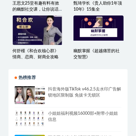
王思文25堂有趣有料有效
甄琦学长《贵人助你1年顶
的幽默社交课，让你说话
10年》15集全
有魅力，社交更轻松
何舒槿《和合欢核心群》
幽默掌握《超越痛苦的社
情商、恋商、财商全攻略
交智慧》
热榜推荐
抖音海外版TikTok v46.2.5去水印广告解
锁地区限制版 免拔卡无锁区
小姐姐福利视频16000部+附带小姐姐
信息