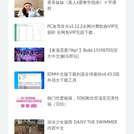
香草妹妹《真人x爱教学指南》十节课
程
PC洛雪音乐v2.12.2全网付费歌曲VIP无
损听 全网免VIP无损下载
【夜蒲觅爱/Yep! 】Build.15598705|官
方中文|解压即玩|
IDM中文版下载利器全球最快v6.43.5国
外强大下载工具
独门性爱秘籍，10招教你登顶至完美性
福（完结）
游泳少女黛西 DAISY THE SWIMMER
内置中文