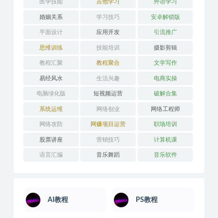
医学技能
吉他学习
外语学习
婚姻关系
学习技巧
安卓解锁版
平面设计
应用开发
引流推广
思维训练
技能培训
摄影剪辑
教程汇聚
教程聚合
文学写作
易经风水
生活兴趣
电商实操
电脑绿化版
短视频运营
破解合集
系统运维
网络创业
网络工程师
网络攻防
网赚项目运营
职场培训
股票讲座
营销技巧
计算机课
语言汇编
音乐舞蹈
音乐软件
AI教程
PS教程