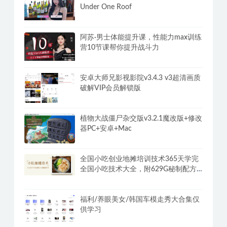
Under One Roof
阿苏·男士体能提升课，性能力max训练
营10节课帮你提升战斗力
安卓大师兄影视影院v3.4.3 v3超清画质
破解VIP会员解锁版
植物大战僵尸杂交版v3.2.1魔改版+修改
器PC+安卓+Mac
全国小吃创业地摊培训技术365天学完
全国小吃技术大全，附629G秘制配方
+摆摊秘籍
福利/养眼美女/韩国车模走秀大合集仅
供学习