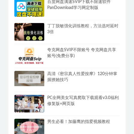
百度网盘满速SVIP下载不限速软件
PanDownload学习网定制版
丁丁脱敏强化训练教程，方法选对延时
3倍
夸克网盘SVIP不限账号 夸克网盘共享
账号(免费分享)
高清《密宗真人性爱按摩》120分钟掌
握撩她技巧
PC全网美女写真爬取下载观看v3.0福利
修复版+网页版
男生必看！加藤鹰的指爱视频教程