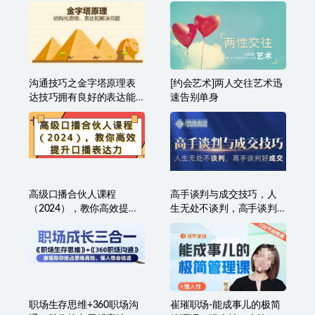
缘
谐人际关系
沟通技巧之金字塔原理表
[约会艺术]两人交往艺术迅
达技巧拥有良好的表达能
速告别单身
力
高级口播合伙人课程
高手谈判与成交技巧，人
（2024），教你高效提升
生无处不谈判，高手谈判
口播表达力
好成交
职场生存思维+360职场沟
崔璀职场-能成事儿的极简