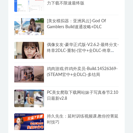
力下载不限速最终版
[美女模拟器：亚洲风云]-God Of
Gamblers Build速通攻略+DLC
偶像女友-豪华正式版-V2.6.2-最终分支-
终章2DLC-重制-(官中+全DLC-终章
DLC-分支DLC)-和女神谈恋爱-锁区
鸡肉游戏:炸鸡外卖员-Build.14526369-
(STEAM官中+全DLC)-多结局
PC美女爬取下载网站妹子写真春节2.10
日最新v2.8
持久先生：延时训练视频课,教你控菁延
时技巧