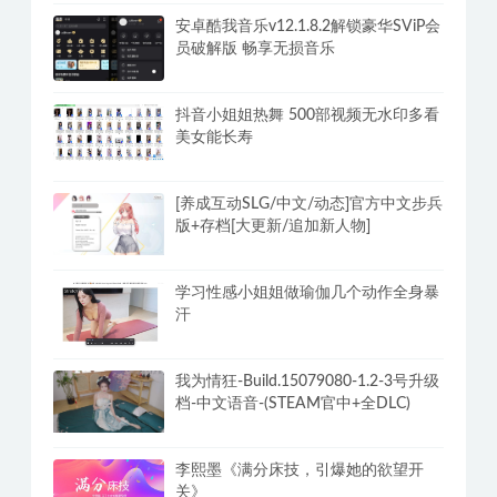
安卓酷我音乐v12.1.8.2解锁豪华SViP会
员破解版 畅享无损音乐
抖音小姐姐热舞 500部视频无水印多看
美女能长寿
[养成互动SLG/中文/动态]官方中文步兵
版+存档[大更新/追加新人物]
学习性感小姐姐做瑜伽几个动作全身暴
汗
我为情狂-Build.15079080-1.2-3号升级
档-中文语音-(STEAM官中+全DLC)
李熙墨《满分床技，引爆她的欲望开
关》