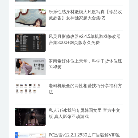
乐乐性感身材嫩模大尺度写真【珍品收
藏必备】女神独家超大合集(2)
风灵月影修改器v2.4.5单机游戏修改器
合集3000+网页版永久免费
罗南希好体位上天堂，科学干货体位练
习视频
老司机最全的两性相爱技巧分享福利方
法
私人订制:我的专属韩国女团 官方中文
版 真人影像互动游戏
PC迅雷v12.2.1.2930去广告破解VIP磁