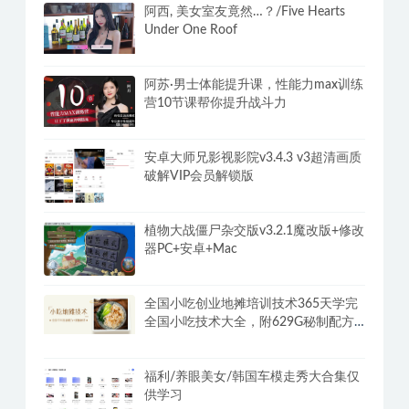
阿西, 美女室友竟然…？/Five Hearts
Under One Roof
阿苏·男士体能提升课，性能力max训练
营10节课帮你提升战斗力
安卓大师兄影视影院v3.4.3 v3超清画质
破解VIP会员解锁版
植物大战僵尸杂交版v3.2.1魔改版+修改
器PC+安卓+Mac
全国小吃创业地摊培训技术365天学完
全国小吃技术大全，附629G秘制配方
+摆摊秘籍
福利/养眼美女/韩国车模走秀大合集仅
供学习