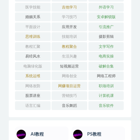
医学技能
吉他学习
外语学习
婚姻关系
学习技巧
安卓解锁版
平面设计
应用开发
引流推广
思维训练
技能培训
摄影剪辑
教程汇聚
教程聚合
文学写作
易经风水
生活兴趣
电商实操
电脑绿化版
短视频运营
破解合集
系统运维
网络创业
网络工程师
网络攻防
网赚项目运营
职场培训
股票讲座
营销技巧
计算机课
语言汇编
音乐舞蹈
音乐软件
AI教程
PS教程