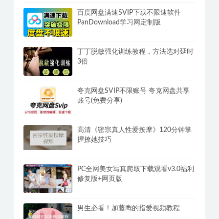
百度网盘满速SVIP下载不限速软件
PanDownload学习网定制版
丁丁脱敏强化训练教程，方法选对延时
3倍
夸克网盘SVIP不限账号 夸克网盘共享
账号(免费分享)
高清《密宗真人性爱按摩》120分钟掌
握撩她技巧
PC全网美女写真爬取下载观看v3.0福利
修复版+网页版
男生必看！加藤鹰的指爱视频教程