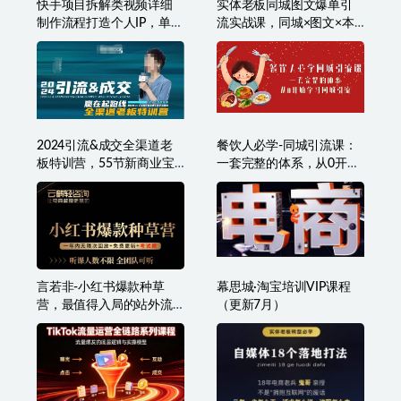
快手项目拆解类视频详细
实体老板同城图文爆单引
制作流程打造个人IP，单日
流实战课，同城×图文×本
引流200+高质量创业粉
地推，让客户源源不断
2024引流&成交全渠道老
餐饮人必学-同城引流课：
板特训营，55节新商业宝
一套完整的体系，从0开始
典教学录播课
学习同城引流（68节课）
言若非-小红书爆款种草
幕思城·淘宝培训VIP课程
营，最值得入局的站外流
（更新7月）
量渠道！