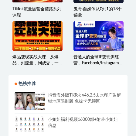
TikTok流量运营全链路系列
鬼哥·自媒体从0到1的18个
课程
锦囊
爆品变现实战大课，从爆
普通人的全球IP变现训练
品，到流量，到成交，一
营，Facebook/Instagram全
个爆品+IP+私域+用好AI
球个人IP入门课，零基础全
球社媒课程
热榜推荐
抖音海外版TikTok v46.2.5去水印广告解
锁地区限制版 免拔卡无锁区
小姐姐福利视频16000部+附带小姐姐
信息