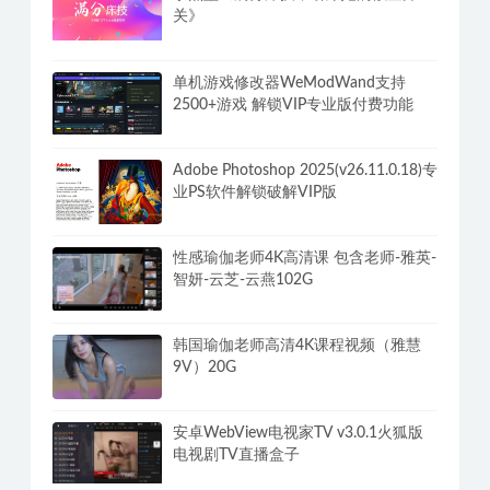
关》
单机游戏修改器WeModWand支持
2500+游戏 解锁VIP专业版付费功能
Adobe Photoshop 2025(v26.11.0.18)专
业PS软件解锁破解VIP版
性感瑜伽老师4K高清课 包含老师-雅英-
智妍-云芝-云燕102G
韩国瑜伽老师高清4K课程视频（雅慧
9V）20G
安卓WebView电视家TV v3.0.1火狐版
电视剧TV直播盒子