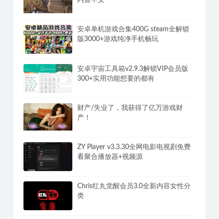
内置中文
安卓单机游戏合集400G steam全解锁
版3000+游戏纯净手机畅玩
安卓宇宙工具箱v2.9.3解锁VIP会员版
300+实用功能想要的都有
财产/失业了，我获得了亿万游戏财
产！
ZY Player v3.3.30全网电影电视剧免费
看聚合播放器+视频源
Chris红丸觉醒会员3.0全新内容女性分
类