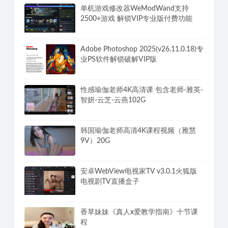
单机游戏修改器WeModWand支持
2500+游戏 解锁VIP专业版付费功能
Adobe Photoshop 2025(v26.11.0.18)专
业PS软件解锁破解VIP版
性感瑜伽老师4K高清课 包含老师-雅英-
智妍-云芝-云燕102G
韩国瑜伽老师高清4K课程视频（雅慧
9V）20G
安卓WebView电视家TV v3.0.1火狐版
电视剧TV直播盒子
香草妹妹《真人x爱教学指南》十节课
程