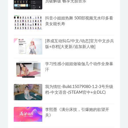
员破解版 畅享无损音乐
抖音小姐姐热舞 500部视频无水印多看
美女能长寿
[养成互动SLG/中文/动态]官方中文步兵
版+存档[大更新/追加新人物]
学习性感小姐姐做瑜伽几个动作全身暴
汗
我为情狂-Build.15079080-1.2-3号升级
档-中文语音-(STEAM官中+全DLC)
李熙墨《满分床技，引爆她的欲望开
关》