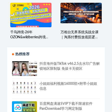
（1.0+2.0+3.0+4.0+5.0）
千鸟跨境·26年
万相台无界系统实战全课
OZON&wildberries跨境店
｜淘系付费投放底层逻
线上陪跑训练营（更新）
辑、场景化搭建、人群优
化、投产提升全链路运营
教程
热榜推荐
抖音海外版TikTok v46.2.5去水印广告解
锁地区限制版 免拔卡无锁区
小姐姐福利视频16000部+附带小姐姐
信息
百度网盘满速SVIP下载不限速软件
PanDownload学习网定制版