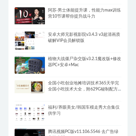
阿苏·男士体能提升课，性能力max训练
营10节课帮你提升战斗力
安卓大师兄影视影院v3.4.3 v3超清画质
破解VIP会员解锁版
植物大战僵尸杂交版v3.2.1魔改版+修改
器PC+安卓+Mac
全国小吃创业地摊培训技术365天学完
全国小吃技术大全，附629G秘制配方
+摆摊秘籍
福利/养眼美女/韩国车模走秀大合集仅
供学习
腾讯视频PC版v11.106.5546 去广告绿