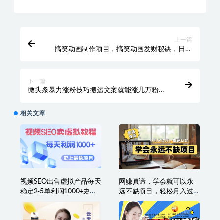
上一篇
搞笑动画制作项目，搞笑动画发财秘诀，日收
300米【揭秘】
下一篇
微头条暴力涨粉技巧搬运文案就能涨几万粉
丝，简单0成本，日赚600【揭秘】
相关文章
视频SEO出售虚拟产品每天
网赚真谛，学会就可以永
稳定2-5单利润1000+史上
远不缺项目，轻松月入过
最稳定私域变现项目
万，提高小白认知！