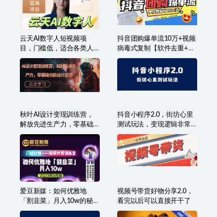
云天AI数字人短视频项
抖音团购爆单流10万+视频
目，门槛低，适合各类人
病毒式复制【软件去重+详
群
细教程】
秋叶AI设计变现训练营，
抖音小程序2.0，街坊心里
解放先进生产力，零基础
测试玩法，变现逻辑非常
也能设计变现
很简单
爱豆新媒：如何优雅地
视频号带货好物分享2.0，
「割韭菜」月入10w的秘诀
看完以后可以直接开干了
（2023年9月版）