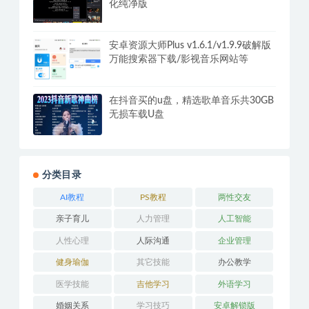
化纯净版
安卓资源大师Plus v1.6.1/v1.9.9破解版
万能搜索器下载/影视音乐网站等
在抖音买的u盘，精选歌单音乐共30GB
无损车载U盘
分类目录
AI教程
PS教程
两性交友
亲子育儿
人力管理
人工智能
人性心理
人际沟通
企业管理
健身瑜伽
其它技能
办公教学
医学技能
吉他学习
外语学习
婚姻关系
学习技巧
安卓解锁版