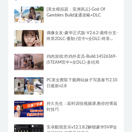
[美女模拟器：亚洲风云]-God Of
Gamblers Build速通攻略+DLC
偶像女友-豪华正式版-V2.6.2-最终分支-
终章2DLC-重制-(官中+全DLC-终章
DLC-分支DLC)-和女神谈恋爱-锁区
鸡肉游戏:炸鸡外卖员-Build.14526369-
(STEAM官中+全DLC)-多结局
PC美女爬取下载网站妹子写真春节2.10
日最新v2.8
持久先生：延时训练视频课,教你控菁延
时技巧
安卓酷我音乐v12.1.8.2解锁豪华SViP会