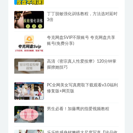
丁丁脱敏强化训练教程，方法选对延时
3倍
夸克网盘SVIP不限账号 夸克网盘共享
账号(免费分享)
高清《密宗真人性爱按摩》120分钟掌
握撩她技巧
PC全网美女写真爬取下载观看v3.0福利
修复版+网页版
男生必看！加藤鹰的指爱视频教程
乐乐性感身材嫩模大尺度写真【珍品收