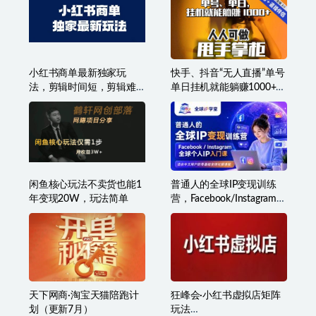
小红书商单最新独家玩
快手、抖音“无人直播”单号
法，剪辑时间短，剪辑难
单日挂机就能躺赚1000+，
度低，能批量做号
这次我就把这当“甩手掌柜”
的秘密教给你，人人可
做！
闲鱼核心玩法不卖货也能1
普通人的全球IP变现训练
年变现20W，玩法简单
营，Facebook/Instagram全
球个人IP入门课，零基础全
球社媒课程
天下网商·淘宝天猫陪跑计
狂峰会·小红书虚拟店矩阵
划（更新7月）
玩法