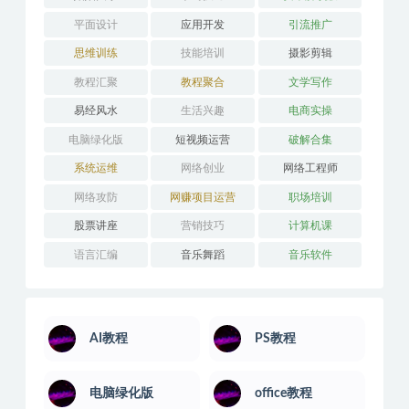
平面设计
应用开发
引流推广
思维训练
技能培训
摄影剪辑
教程汇聚
教程聚合
文学写作
易经风水
生活兴趣
电商实操
电脑绿化版
短视频运营
破解合集
系统运维
网络创业
网络工程师
网络攻防
网赚项目运营
职场培训
股票讲座
营销技巧
计算机课
语言汇编
音乐舞蹈
音乐软件
AI教程
PS教程
电脑绿化版
office教程