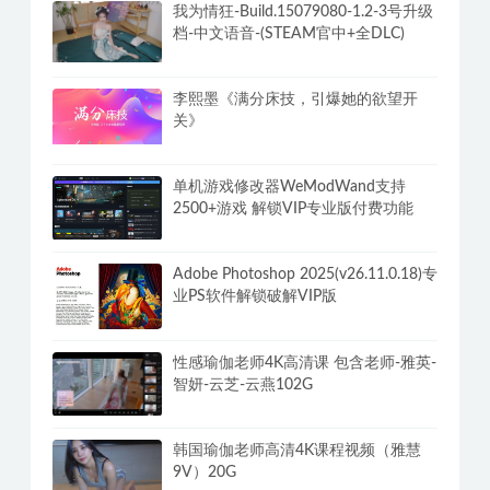
学习性感小姐姐做瑜伽几个动作全身暴
汗
我为情狂-Build.15079080-1.2-3号升级
档-中文语音-(STEAM官中+全DLC)
李熙墨《满分床技，引爆她的欲望开
关》
单机游戏修改器WeModWand支持
2500+游戏 解锁VIP专业版付费功能
Adobe Photoshop 2025(v26.11.0.18)专
业PS软件解锁破解VIP版
性感瑜伽老师4K高清课 包含老师-雅英-