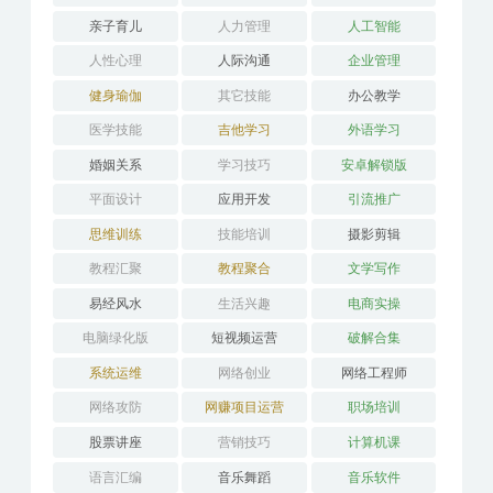
分类目录
AI教程
PS教程
两性交友
亲子育儿
人力管理
人工智能
人性心理
人际沟通
企业管理
健身瑜伽
其它技能
办公教学
医学技能
吉他学习
外语学习
婚姻关系
学习技巧
安卓解锁版
平面设计
应用开发
引流推广
思维训练
技能培训
摄影剪辑
教程汇聚
教程聚合
文学写作
易经风水
生活兴趣
电商实操
电脑绿化版
短视频运营
破解合集
系统运维
网络创业
网络工程师