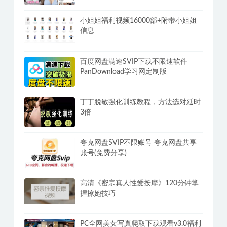
热榜推荐
抖音海外版TikTok v46.2.5去水印广告解
锁地区限制版 免拔卡无锁区
小姐姐福利视频16000部+附带小姐姐
信息
百度网盘满速SVIP下载不限速软件
PanDownload学习网定制版
丁丁脱敏强化训练教程，方法选对延时
3倍
夸克网盘SVIP不限账号 夸克网盘共享
账号(免费分享)