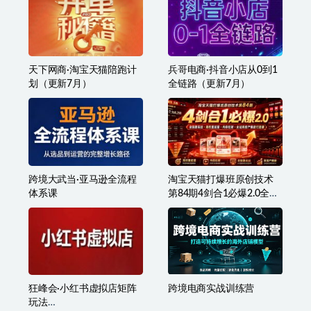
张国儒·阿里国际站运营课
李白电商·2026年拼多多最
程（更新7月）
新起店流程（更新7月）
天下网商·淘宝天猫陪跑计
兵哥电商·抖音小店从0到1
划（更新7月）
全链路（更新7月）
跨境大武当·亚马逊全流程
淘宝天猫打爆班原创技术
体系课
第84期4剑合1必爆2.0全链
路实战・高权重起量・内
容拉新・全站高投产爆款
打造课