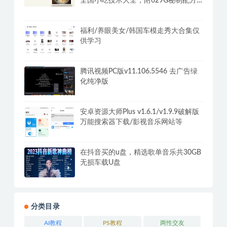
植物大战僵尸杂交版v3.2.1魔改版+修改
器PC+安卓+Mac
全国小吃创业地摊培训技术365天学完
全国小吃技术大全，附629G秘制配方
+摆摊秘籍
福利/养眼美女/韩国车模走秀大合集仅
供学习
腾讯视频PC版v11.106.5546 去广告绿
化纯净版
安卓资源大师Plus v1.6.1/v1.9.9破解版
万能搜索器下载/影视音乐网站等
在抖音买的u盘，精选歌单音乐共30GB
无损车载U盘