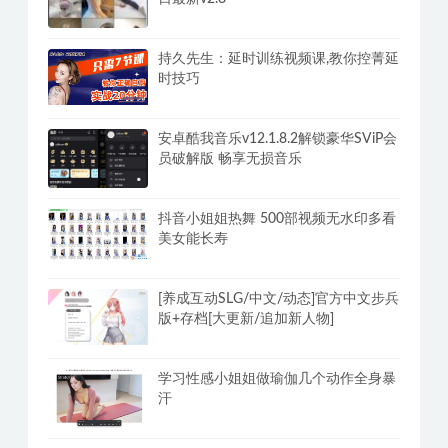
鸡肉游戏:炸鸡外卖员-Build.14526369-
(STEAM官中+全DLC)-多结局
PC美女爬取下载网站妹子写真春节2.10
日最新v2.8
持久先生：延时训练视频课,教你控菁延
时技巧
安卓酷我音乐v12.1.8.2解锁豪华SViP会
员破解版 畅享无损音乐
抖音小姐姐热舞 500部视频无水印多看
美女能长寿
[养成互动SLG/中文/动态]官方中文步兵
版+存档[大更新/追加新人物]