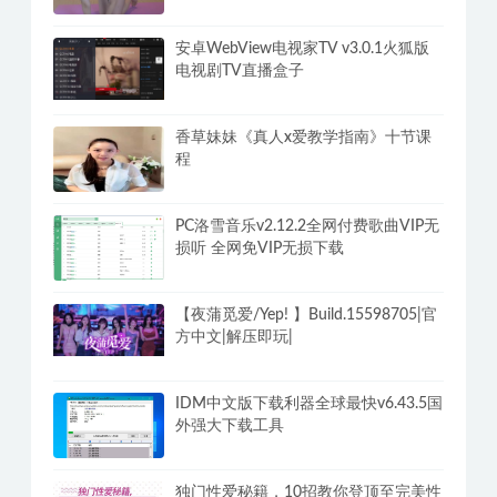
智妍-云芝-云燕102G
韩国瑜伽老师高清4K课程视频（雅慧
9V）20G
安卓WebView电视家TV v3.0.1火狐版
电视剧TV直播盒子
香草妹妹《真人x爱教学指南》十节课
程
PC洛雪音乐v2.12.2全网付费歌曲VIP无
损听 全网免VIP无损下载
【夜蒲觅爱/Yep! 】Build.15598705|官
方中文|解压即玩|