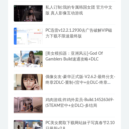
老司机最全的两性相爱技巧分享福利方
法
私人订制:我的专属韩国女团 官方中文
版 真人影像互动游戏
PC迅雷v12.2.1.2930去广告破解VIP磁
力下载不限速最终版
[美女模拟器：亚洲风云]-God Of
Gamblers Build速通攻略+DLC
偶像女友-豪华正式版-V2.6.2-最终分支-
终章2DLC-重制-(官中+全DLC-终章
DLC-分支DLC)-和女神谈恋爱-锁区