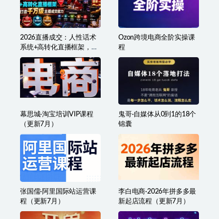
300小时理论+实务+技术+应用
相关文章
2026直播成交：人性话术
Ozon跨境电商全阶实操课
系统+高转化直播框架，打
程
造千万级主播成交能力
幕思城·淘宝培训VIP课程
鬼哥·自媒体从0到1的18个
（更新7月）
锦囊