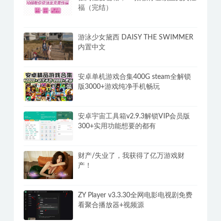
IDM中文版下载利器全球最快v6.43.5国
外强大下载工具
独门性爱秘籍，10招教你登顶至完美性
福（完结）
游泳少女黛西 DAISY THE SWIMMER
内置中文
安卓单机游戏合集400G steam全解锁
版3000+游戏纯净手机畅玩
安卓宇宙工具箱v2.9.3解锁VIP会员版
300+实用功能想要的都有
财产/失业了，我获得了亿万游戏财
产！