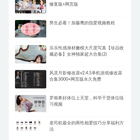
高清《密宗真人性爱按摩》120分钟掌
握撩她技巧
PC全网美女写真爬取下载观看v3.0福利
修复版+网页版
男生必看！加藤鹰的指爱视频教程
乐乐性感身材嫩模大尺度写真【珍品收
藏必备】女神独家超大合集(2)
风灵月影修改器v2.4.5单机游戏修改器
合集3000+网页版永久免费
罗南希好体位上天堂，科学干货体位练
习视频