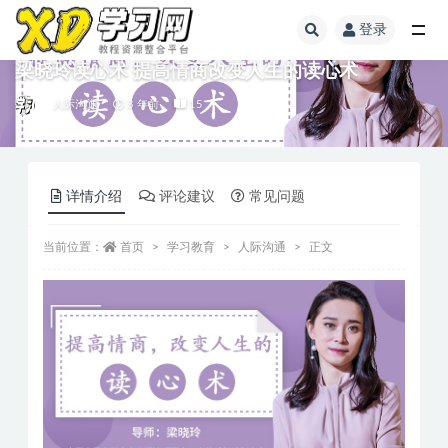
登录
梁晓玲读心术 提高情商改变人生的读心术
人际沟通
3 年前
15
详情介绍
评论建议
常见问题
当前位置：
首页
学习教育
人际沟通
正文