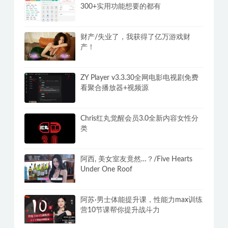
安卓单机游戏合集400G steam全解锁
版3000+游戏纯净手机畅玩
安卓宇宙工具箱v2.9.3解锁VIP会员版
300+实用功能想要的都有
财产/失业了，我获得了亿万游戏财
产！
ZY Player v3.3.30全网电影电视剧免费
看聚合播放器+视频源
Chris红丸觉醒会员3.0全新内容女性分
类
阿西, 美女室友竟然…？/Five Hearts
Under One Roof