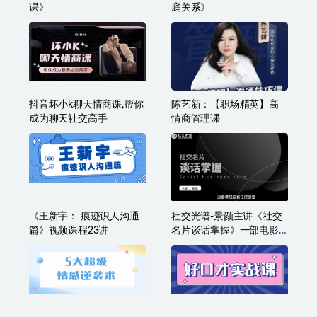
七分学堂《小芳的情商
李中莹《人生拓扑学之家
课》
庭关系》
抖音坏小k聊天情商课,帮你
陈艺新：【职场精英】高
成为聊天社交高手
情商管理课
《王新宇： 痕迹识人沟通
社交光谱-景颜主讲《社交
篇》视频课程23讲
名片谈话掌握》一部电影