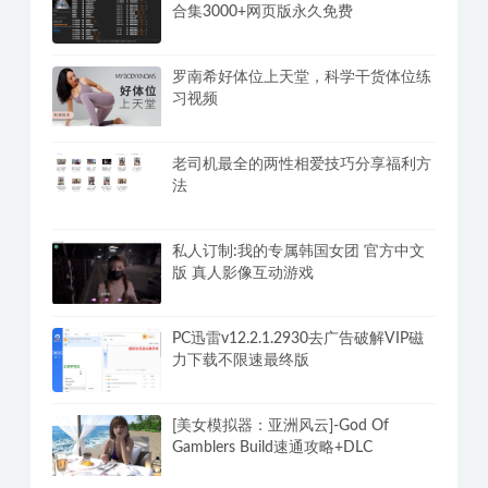
乐乐性感身材嫩模大尺度写真【珍品收
藏必备】女神独家超大合集(2)
风灵月影修改器v2.4.5单机游戏修改器
合集3000+网页版永久免费
罗南希好体位上天堂，科学干货体位练
习视频
老司机最全的两性相爱技巧分享福利方
法
私人订制:我的专属韩国女团 官方中文
版 真人影像互动游戏
PC迅雷v12.2.1.2930去广告破解VIP磁
力下载不限速最终版