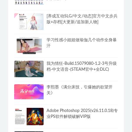
安卓酷我音乐v12.1.8.2解锁豪华SViP会
员破解版 畅享无损音乐
抖音小姐姐热舞 500部视频无水印多看
美女能长寿
[养成互动SLG/中文/动态]官方中文步兵
版+存档[大更新/追加新人物]
学习性感小姐姐做瑜伽几个动作全身暴
汗
我为情狂-Build.15079080-1.2-3号升级
档-中文语音-(STEAM官中+全DLC)
李熙墨《满分床技，引爆她的欲望开
关》