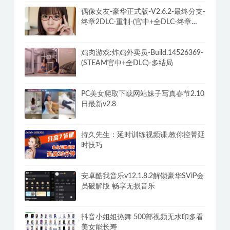
[美女模拟器：亚洲风云]-God Of
Gamblers Build速通攻略+DLC
偶像女友-豪华正式版-V2.6.2-最终分支-
终章2DLC-重制-(官中+全DLC-终章
DLC-分支DLC)-和女神谈恋爱-锁区
鸡肉游戏:炸鸡外卖员-Build.14526369-
(STEAM官中+全DLC)-多结局
PC美女爬取下载网站妹子写真春节2.10
日最新v2.8
持久先生：延时训练视频课,教你控菁延
时技巧