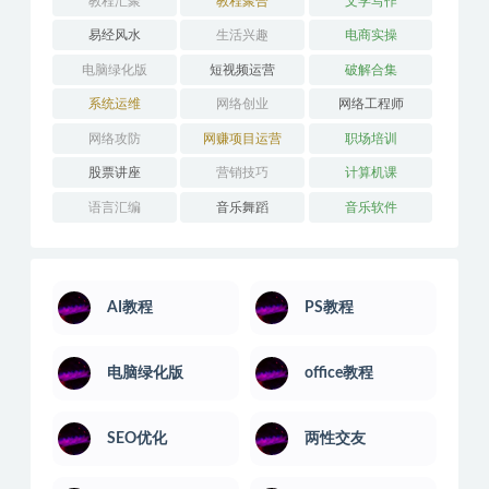
婚姻关系
学习技巧
安卓解锁版
平面设计
应用开发
引流推广
思维训练
技能培训
摄影剪辑
教程汇聚
教程聚合
文学写作
易经风水
生活兴趣
电商实操
电脑绿化版
短视频运营
破解合集
系统运维
网络创业
网络工程师
网络攻防
网赚项目运营
职场培训
股票讲座
营销技巧
计算机课
语言汇编
音乐舞蹈
音乐软件
AI教程
PS教程