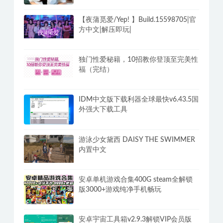
损听 全网免VIP无损下载
香草妹妹《真人x爱教学指南》十节课
程
【夜蒲觅爱/Yep! 】Build.15598705|官
方中文|解压即玩|
独门性爱秘籍，10招教你登顶至完美性
福（完结）
IDM中文版下载利器全球最快v6.43.5国
外强大下载工具
游泳少女黛西 DAISY THE SWIMMER
内置中文