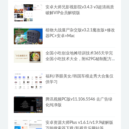
阿苏·男士体能提升课，性能力max训练
营10节课帮你提升战斗力
安卓大师兄影视影院v3.4.3 v3超清画质
破解VIP会员解锁版
植物大战僵尸杂交版v3.2.1魔改版+修改
器PC+安卓+Mac
全国小吃创业地摊培训技术365天学完
全国小吃技术大全，附629G秘制配方
+摆摊秘籍
福利/养眼美女/韩国车模走秀大合集仅
供学习