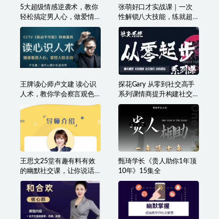
的时间解决聊天问题
5大超级情感逆袭术，教你
张萌好口才实战课｜一次
轻松搞定男人心，做爱情
性解锁八大技能，练就超
的主宰者
级演说力
王牌读心师卢文建 读心识
探花Gary 从零到社交高手
人术，教你学会察言观色
系列课情商提升构建社交
提高说话办事能力
体系
王思文25堂有趣有料有效
甄琦学长《贵人助你1年顶