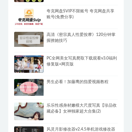
PanDownload学习网定制版
丁丁脱敏强化训练教程，方法选对延时
3倍
夸克网盘SVIP不限账号 夸克网盘共享
账号(免费分享)
高清《密宗真人性爱按摩》120分钟掌
握撩她技巧
PC全网美女写真爬取下载观看v3.0福利
修复版+网页版
男生必看！加藤鹰的指爱视频教程