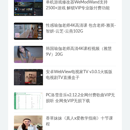
Adobe Photoshop 2025(v26.11.0.18)专
业PS软件解锁破解VIP版
单机游戏修改器WeModWand支持
2500+游戏 解锁VIP专业版付费功能
性感瑜伽老师4K高清课 包含老师-雅英-
智妍-云芝-云燕102G
韩国瑜伽老师高清4K课程视频（雅慧
9V）20G
安卓WebView电视家TV v3.0.1火狐版
电视剧TV直播盒子
PC洛雪音乐v2.12.2全网付费歌曲VIP无