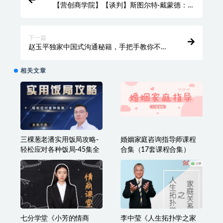
收藏
海报
链接
上一篇
【营创商学院】【谈判】斯图尔特·戴蒙德：沃
顿商学院最受欢迎的谈判课教授
下一篇
赵玉平独家中国式沟通秘籍，手把手教你不走
弯路不吃亏的黄金法则
相关文章
三棵葱老潘实用饭局攻略-
婚姻家庭咨询指导师课程
轻松应对各种饭局-45集全
合集（17套课程合集）