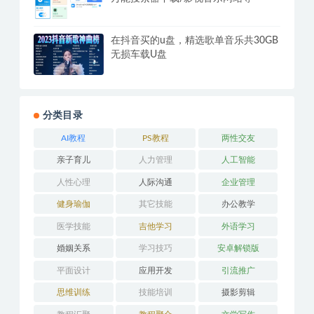
腾讯视频PC版v11.106.5546 去广告绿
化纯净版
安卓资源大师Plus v1.6.1/v1.9.9破解版
万能搜索器下载/影视音乐网站等
在抖音买的u盘，精选歌单音乐共30GB
无损车载U盘
分类目录
AI教程
PS教程
两性交友
亲子育儿
人力管理
人工智能
人性心理
人际沟通
企业管理
健身瑜伽
其它技能
办公教学
医学技能
吉他学习
外语学习