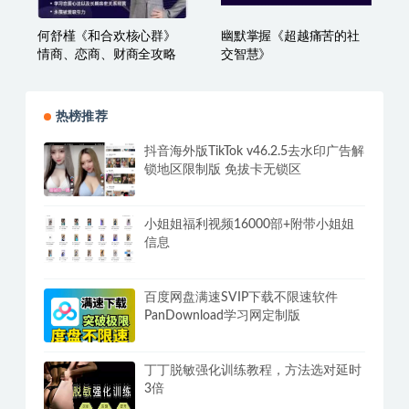
的幽默社交课，让你说话
10年》15集全
有魅力，社交更轻松
何舒槿《和合欢核心群》
幽默掌握《超越痛苦的社
情商、恋商、财商全攻略
交智慧》
热榜推荐
抖音海外版TikTok v46.2.5去水印广告解
锁地区限制版 免拔卡无锁区
小姐姐福利视频16000部+附带小姐姐
信息
百度网盘满速SVIP下载不限速软件