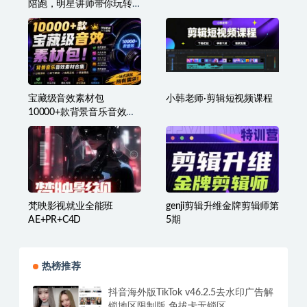
陪跑，明星讲师带你玩转
TikTok
宝藏级音效素材包
小韩老师·剪辑短视频课程
10000+款背景音乐音效合
集，自然片头婚礼会议常
用音效包，分类清晰
梵映影视就业全能班
genji剪辑升维金牌剪辑师第
AE+PR+C4D
5期
热榜推荐
抖音海外版TikTok v46.2.5去水印广告解
锁地区限制版 免拔卡无锁区