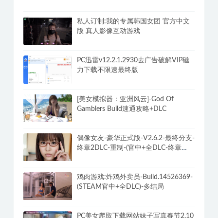
私人订制:我的专属韩国女团 官方中文
版 真人影像互动游戏
PC迅雷v12.2.1.2930去广告破解VIP磁
力下载不限速最终版
[美女模拟器：亚洲风云]-God Of
Gamblers Build速通攻略+DLC
偶像女友-豪华正式版-V2.6.2-最终分支-
终章2DLC-重制-(官中+全DLC-终章
DLC-分支DLC)-和女神谈恋爱-锁区
鸡肉游戏:炸鸡外卖员-Build.14526369-
(STEAM官中+全DLC)-多结局
PC美女爬取下载网站妹子写真春节2.10