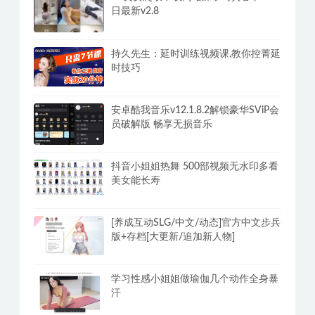
日最新v2.8
持久先生：延时训练视频课,教你控菁延
时技巧
安卓酷我音乐v12.1.8.2解锁豪华SViP会
员破解版 畅享无损音乐
抖音小姐姐热舞 500部视频无水印多看
美女能长寿
[养成互动SLG/中文/动态]官方中文步兵
版+存档[大更新/追加新人物]
学习性感小姐姐做瑜伽几个动作全身暴
汗