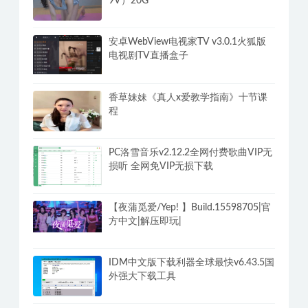
9V）20G
安卓WebView电视家TV v3.0.1火狐版
电视剧TV直播盒子
香草妹妹《真人x爱教学指南》十节课
程
PC洛雪音乐v2.12.2全网付费歌曲VIP无
损听 全网免VIP无损下载
【夜蒲觅爱/Yep! 】Build.15598705|官
方中文|解压即玩|
IDM中文版下载利器全球最快v6.43.5国
外强大下载工具