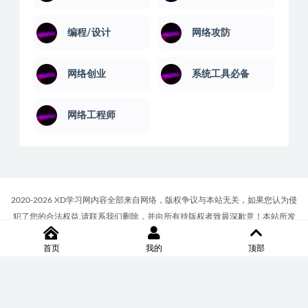
编程/设计
网络攻防
网络创业
系统工具必备
网络工程师
2020-2026 XD学习网内容全部来自网络，版权争议与本站无关，如果您认为侵
犯了您的合法权益,请联系我们删除，并向所有持版权者致最深歉意！本站所发
布的一切学习教程、软件等资料仅限用于学习体验和研究目的；请自觉下载后
首页
我的
顶部
24小时内删除，如果您喜欢该资料，请支持正版！商务合作或版权联系邮箱
∶7512117@qq.com