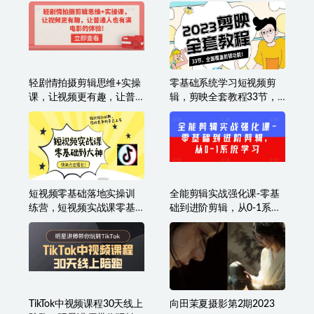
到精通
自媒体心法+实操全套流程
轻剧情拍摄剪辑思维+实操
零基础系统学习短视频剪
课，让视频更有趣，让普
辑，剪映全套教程33节，
通人也有演电影的体验!
全面覆盖剪辑功能
短视频零基础落地实操训
全能剪辑实战强化课-零基
练营，短视频实战课零基
础到进阶剪辑，从0-1系统
础到大神
学习，200节课程加强版！
TikTok中视频课程30天线上
向田茉夏摄影第2期2023