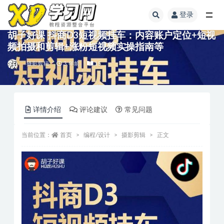
登录
胡子好课 抖商D3短视频挂车：内容账户定位+短视
频拍摄和剪辑+涨粉短视频实操指南等
摄影剪辑
3 年前
15
详情介绍
评论建议
常见问题
当前位置：
首页
编程/设计
摄影剪辑
正文