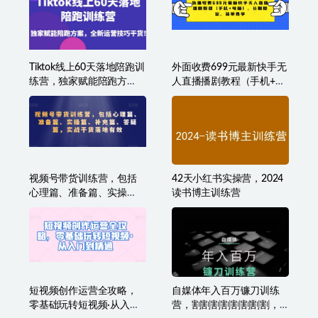
Tiktok线上60天落地陪跑训
外面收费699元最新快手无
练营，独家赋能陪跑方
人直播播剧教程（手机+电
案，全新运营技巧干货
脑），长期稳定，简单易
学
视频号带货训练营，包括
42天小红书实操营，2024
心理篇、准备篇、实操
读书博主训练营
篇、补充篇、答疑篇，实
战干货落地有效
短视频创作运营全攻略，
自媒体年入百万镰刀训练
零基础玩转短视频·从入门
营，割割割割割割割割，